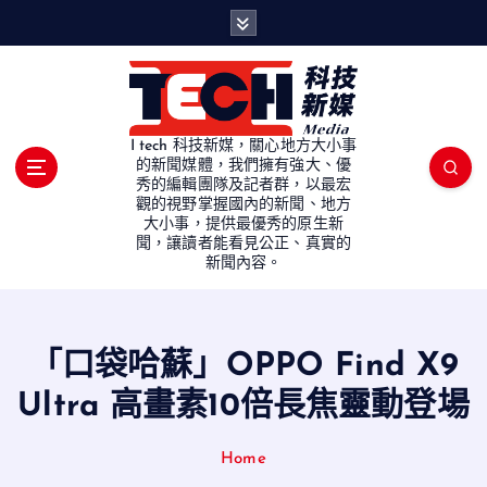
S
k
i
p
t
o
I tech 科技新媒，關心地方大小事
c
的新聞媒體，我們擁有強大、優
秀的編輯團隊及記者群，以最宏
o
觀的視野掌握國內的新聞、地方
n
大小事，提供最優秀的原生新
t
聞，讓讀者能看見公正、真實的
e
新聞內容。
n
t
「口袋哈蘇」OPPO Find X9
Ultra 高畫素10倍長焦靈動登場
Home