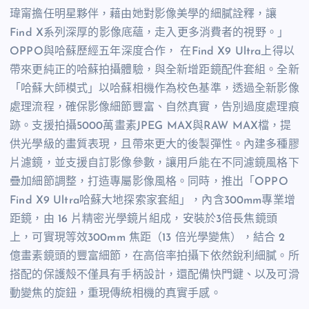
瑋甯擔任明星夥伴，藉由她對影像美學的細膩詮釋，讓
Find X系列深厚的影像底蘊，走入更多消費者的視野。」
OPPO與哈蘇歷經五年深度合作， 在Find X9 Ultra上得以
帶來更純正的哈蘇拍攝體驗，與全新增距鏡配件套組。全新
「哈蘇大師模式」以哈蘇相機作為校色基準，透過全新影像
處理流程，確保影像細節豐富、自然真實，告別過度處理痕
跡。支援拍攝5000萬畫素JPEG MAX與RAW MAX檔，提
供光學級的畫質表現，且帶來更大的後製彈性。內建多種膠
片濾鏡，並支援自訂影像參數，讓用戶能在不同濾鏡風格下
疊加細節調整，打造專屬影像風格。同時，推出「OPPO
Find X9 Ultra哈蘇大地探索家套組」，內含300mm專業增
距鏡，由 16 片精密光學鏡片組成，安裝於3倍長焦鏡頭
上，可實現等效300mm 焦距（13 倍光學變焦），結合 2
億畫素鏡頭的豐富細節，在高倍率拍攝下依然銳利細膩。所
搭配的保護殼不僅具有手柄設計，還配備快門鍵、以及可滑
動變焦的旋鈕，重現傳統相機的真實手感。