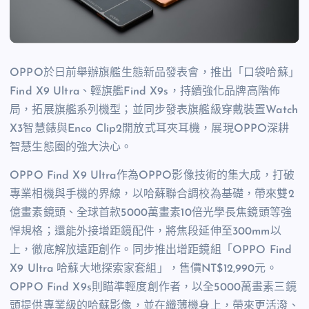
OPPO於日前舉辦旗艦生態新品發表會，推出「口袋哈蘇」
Find X9 Ultra、輕旗艦Find X9s，持續強化品牌高階佈
局，拓展旗艦系列機型；並同步發表旗艦級穿戴裝置Watch
X3智慧錶與Enco Clip2開放式耳夾耳機，展現OPPO深耕
智慧生態圈的強大決心。
OPPO Find X9 Ultra作為OPPO影像技術的集大成，打破
專業相機與手機的界線，以哈蘇聯合調校為基礎，帶來雙2
億畫素鏡頭、全球首款5000萬畫素10倍光學長焦鏡頭等強
悍規格；還能外接增距鏡配件，將焦段延伸至300mm以
上，徹底解放遠距創作。同步推出增距鏡組「OPPO Find
X9 Ultra 哈蘇大地探索家套組」，售價NT$12,990元。
OPPO Find X9s則瞄準輕度創作者，以全5000萬畫素三鏡
頭提供專業級的哈蘇影像，並在纖薄機身上，帶來更活潑、