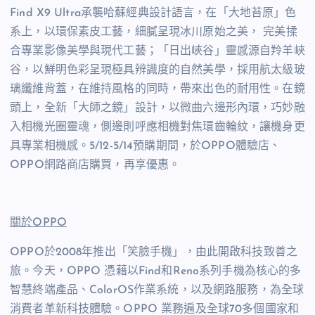
Find X9 Ultra承襲哈蘇經典設計語言，在「大地苔原」色
系上，以環保素皮工藝，細膩呈現冰川原始之美， 完美揉
合專業影像美學與現代工藝；「日出峽谷」靈感源自羚羊峽
谷，以鮮明色彩呈現極具辨識度的自然美學，採用航太級玻
璃纖維背蓋，在維持風格的同時，帶來出色的耐用性。在鏡
頭上，全新「大師之鏡」設計，以微曲六邊形內環，巧妙融
入相機光圈靈魂，側邊則呼應相機對焦環齒輪紋，讓機身更
具專業相機感。5/12-5/14預購期間，於OPPO體驗店、
OPPO網路商店購買，再享優惠。
關於
OPPO
OPPO於2008年推出「笑臉手機」，由此開啟科技致善之
旅。今天，OPPO 憑藉以Find和Reno系列手機為核心的多
智慧終端產品、ColorOS作業系統，以及網路服務，為全球
消費者革新科技體驗。OPPO 業務遍及全球70多個國家和