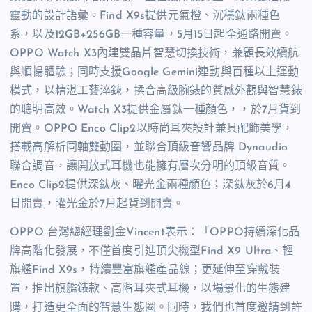
靈動的設計語彙。Find X9s提供元氣橙、沉穩鈦兩種色
系，以及12GB+256GB一種容量，5月15日起全通路開賣。
OPPO Watch X3內建雙晶片智慧切換技術，兼顧長效續航
與順暢體驗；同時支援Google Gemini連動與百種以上運動
模式，以精湛工藝淬鍊，揉合高級腕錶的質感外觀與智慧錶
的聰明高效。Watch X3提供金屬鈦一種顏色，，於7月貨到
開賣。OPPO Enco Clip2以時尚耳夾設計兼具配飾美學，
搭載高解析同軸雙動圈，並聯合頂級音響品牌 Dynaudio
聯合調音，讓開放式耳機也能擁有層次分明的頂級音質。
Enco Clip2提供深鈦灰、曜光金兩種顏色；深鈦灰於6月4
日開賣，曜光金於7月起貨到開賣。
OPPO 台灣總經理劉金Vincent表示：「OPPO持續深化品
牌高階化發展，不僅首度引進頂尖機型Find X9 Ultra、輕
旗艦Find X9s，持續豐富旗艦產品線；更延伸至穿戴裝
置，推出旗艦錶款、高階耳夾式耳機，以場景化的生態建
購，打造更全面的智慧生態圈。同時，我們也首度邀請到許