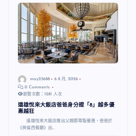
may23688
6 8 月, 2026
0 Comments
瀏覽次數：1281 人次
遠雄悅來大飯店爸爸身分證「8」越多優
惠越狂
遠雄悅來大飯店推出父親節尊寵優惠，爸爸於
《英倫西餐廳》出…