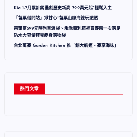
Kia 1-7月累計銷量創歷史新高 79.9萬元起*輕鬆入主
「苗栗借問站」揪甘心~苗栗山線海線玩透透
萊爾富599元時尚普渡袋、乖乖順利箱補貨優惠一次購足
防水大容量拜完變身購物袋
台北萬豪 Garden Kitchen 推「鮪大航道・豪享海味」
熱門文章