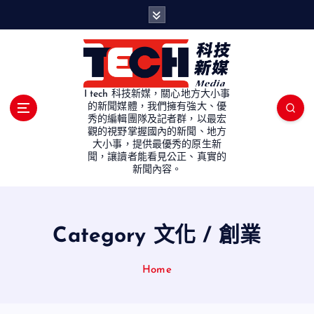
S
k
i
p
t
o
I tech 科技新媒，關心地方大小事
c
的新聞媒體，我們擁有強大、優
秀的編輯團隊及記者群，以最宏
o
觀的視野掌握國內的新聞、地方
n
大小事，提供最優秀的原生新
t
聞，讓讀者能看見公正、真實的
e
新聞內容。
n
t
Category 文化 / 創業
Home