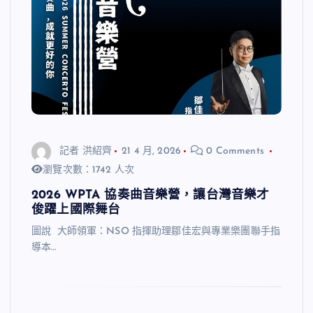
記者 洪紹齊
21 4 月, 2026
0 Comments
瀏覽次數：1742 人次
2026 WPTA 協奏曲音樂營，讓台灣音樂才
俊躍上國際舞台
圖說 大師領軍：NSO 指揮助理鄒佳宏與專業樂團聯手指
導本…