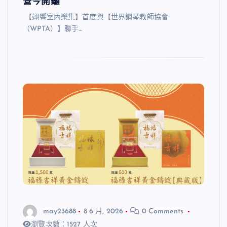
營今開鑼
【翊響室內樂集】首度與【世界鋼琴教師協會
（WPTA）】聯手…
may23688
8 6 月, 2026
0 Comments
瀏覽次數：1527 人次