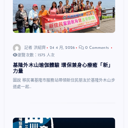
記者 洪紹齊
24 4 月, 2026
0 Comments
瀏覽次數：1575 人次
基隆外木山瑜伽體驗 環保兼身心療癒「新」
力量
圖說 移民署基隆市服務站帶領新住民朋友於基隆外木山步
道處一起…