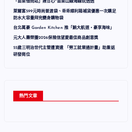
「苗栗借問站」揪甘心~苗栗山線海線玩透透
萊爾富599元時尚普渡袋、乖乖順利箱補貨優惠一次購足
防水大容量拜完變身購物袋
台北萬豪 Garden Kitchen 推「鮪大航道・豪享海味」
元大人壽榮獲2026保險信望愛最佳商品創意獎
55歲三明治世代主管遭資遣 「勞工就業通計畫」助重返
研發崗位
熱門文章