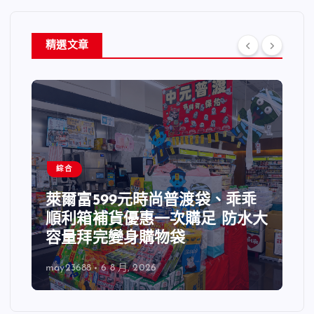
精選文章
綜合
萊爾富599元時尚普渡袋、乖乖
順利箱補貨優惠一次購足 防水大
容量拜完變身購物袋
may23688
6 8 月, 2026