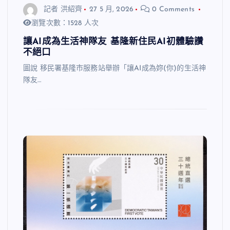
記者 洪紹齊
27 5 月, 2026
0 Comments
瀏覽次數：1528 人次
讓AI成為生活神隊友 基隆新住民AI初體驗讚
不絕口
圖說 移民署基隆市服務站舉辦「讓AI成為妳(你)的生活神
隊友…