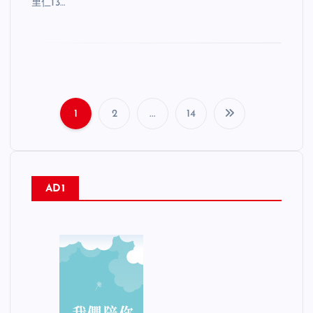
里仁13…
1
2
...
14
文
章
AD1
分
頁