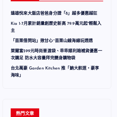
遠雄悅來大飯店爸爸身分證「8」越多優惠越狂
Kia 1-7月累計銷量創歷史新高 79.9萬元起*輕鬆入
主
「苗栗借問站」揪甘心~苗栗山線海線玩透透
萊爾富599元時尚普渡袋、乖乖順利箱補貨優惠一
次購足 防水大容量拜完變身購物袋
台北萬豪 Garden Kitchen 推「鮪大航道・豪享
海味」
熱門文章