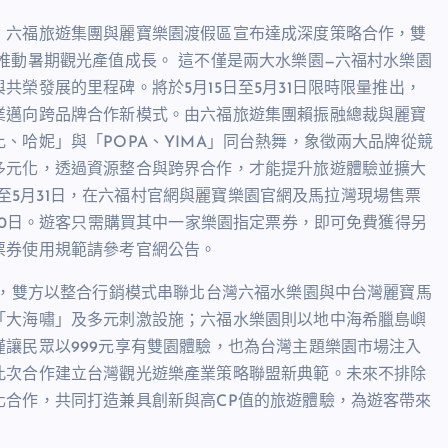
，六福旅遊集團與麗寶樂園渡假區宣布達成深度策略合作，雙
推動暑期觀光產值成長。 這不僅是兩大水樂園—六福村水樂園
榮發展的里程碑。將於5月15日至5月31日限時限量推出，
業邁向跨品牌合作新模式。由六福旅遊集團賴振融總裁與麗寶
、哈妮」與「POPA、YIMA」同台熱舞，象徵兩大品牌從競
多元化，透過資源整合與跨界合作，才能提升旅遊體驗並擴大
5日至5月31日，在六福村官網與麗寶樂園官網及馬拉灣現場售票
30日。遊客只需購買其中一家樂園指定票券，即可免費獲得另
票券使用規範請參考官網公告。
勢，雙方以整合行銷模式串聯北台灣六福水樂園與中台灣麗寶馬
「大海嘯」及多元刺激設施；六福水樂園則以地中海希臘島嶼
讓民眾以999元享有雙園體驗，也為台灣主題樂園市場注入
此次合作建立台灣觀光遊樂產業策略聯盟新典範。未來不排除
化合作，共同打造兼具創新與高CP值的旅遊體驗，為遊客帶來