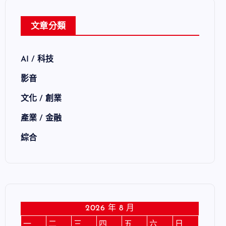
文章分類
AI / 科技
影音
文化 / 創業
產業 / 金融
綜合
2026 年 8 月
一
二
三
四
五
六
日