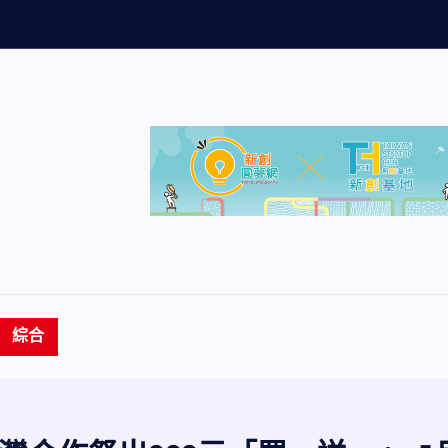
量
創
歷
史
新
綜合