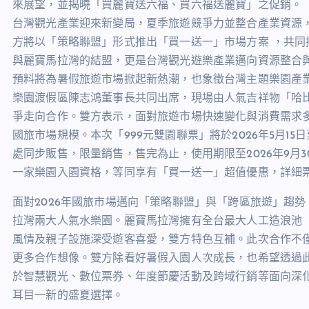
來展望，並揭曉「買麗寶送六福、買六福送麗寶」之促銷。
台灣觀光產業迎來新變局，夏季旅遊競爭力並整合產業資源
方將以「策略聯盟」形式推出「買一送一」市場方案 ，共同
與麗寶馬拉灣的結盟，更是台灣觀光遊樂產業邁向資源整合與共
預料將為暑假旅遊市場掀起新熱潮，也象徵台灣主題樂園產
樂園渡假區陳志鴻董事長共同出席，現場由人氣吉祥物「哈比
爭走向合作。雙方表示，面對旅遊市場快速變化與消費需求
國旅市場規模。本次「999元雙園聯票」將於2026年5月1
處同步販售，限量銷售，售完為止，使用期限至2026年9月
一家樂園入園資格，等同享有「買一送一」超值優惠，詳細
面對2026年國旅市場邁向「策略聯盟」與「跨區旅遊」趨
拉灣兩大人氣水樂園。麗寶馬拉灣擁有全台最大人工造浪池
風情及親子設施深受遊客喜愛，雙方特色互補。此次合作不僅
更多合作想像。雙方除看好暑假入園人次成長，也希望透過
於智慧觀光、數位票券、年度節慶活動及跨域行銷等面向深
耳目一新的盛夏選擇。