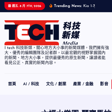
S
Trending News:
K
i
a
1
-
7
月
累
計
銷
週五. 8 月 7TH, 2026
k
i
p
t
o
c
I tech 科技新媒，關心地方大小事的新聞媒體，我們擁有強
o
大、優秀的編輯團隊及記者群，以最宏觀的視野掌握國內
n
的新聞、地方大小事，提供最優秀的原生新聞，讓讀者能
看見公正、真實的新聞內容。
t
e
n
t
首頁
AI / 科技
文化 / 創業
產業 / 金融
影音