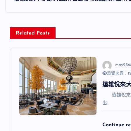
導
覽
Related Posts
may236
瀏覽次數：12
遠雄悅來
遠雄悅來大
出…
Continue r