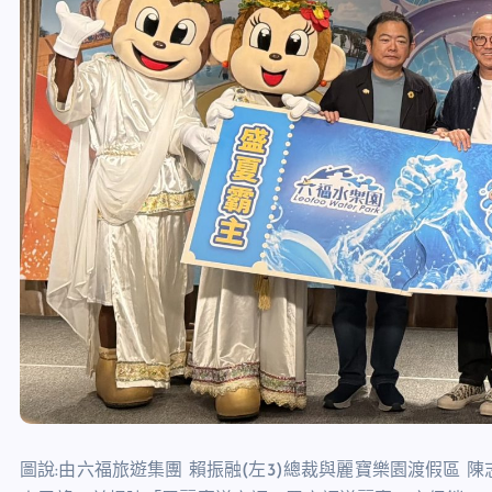
圖說:由六福旅遊集團 賴振融(左3)總裁與麗寶樂園渡假區 