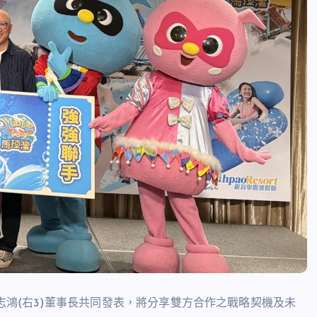
陳志鴻(右3)董事長共同發表，將分享雙方合作之戰略契機及未