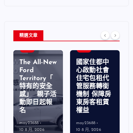
精選文章
綜合
綜合
The All-New
國家住都中
Ford
心啟動社會
Territory「
住宅包租代
特有的安全
管服務轉銜
感」 親子活
機制 保障房
動即日起報
東房客租賃
名
權益
may23688
may23688
10 8 月, 2026
10 8 月, 2026