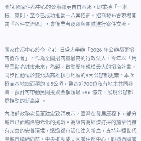
圖說:國家住都中心的公辦都更自首案起，即秉持「一本
帳」原則，至今已成功推動十八案招商。招商發布會現場開
闢『案件交流區』，會後業者踴躍與團隊進行案件交流。
國家住都中心於今（14）日盛大舉辦「2026 年公辦都更招
商發布會」。作為全國招商量最高的行政法人，今年以「用
專業點亮城市未來」為題，啟動歷年規模最大的招商計畫，
同步推動位於雙北與高雄核心地區的9大公辦都更案。本次
招商基地總面積約 6.5公頃，整合近700位私有地主共同參
與，預計可帶動民間投資金額超過 596 億元，展現公辦都
更推動的新高度 。
內政部政務次長董建宏致詞表示，臺灣在發展歷程下，部分
城市已面臨建物老化的挑戰。為讓曾為經濟打拼的前輩們擁
有完善的安養環境，透過都市活化注入新血，支持年輕世代
與城市繼續向前，中央推動成立國家住都中心，盼透過國家