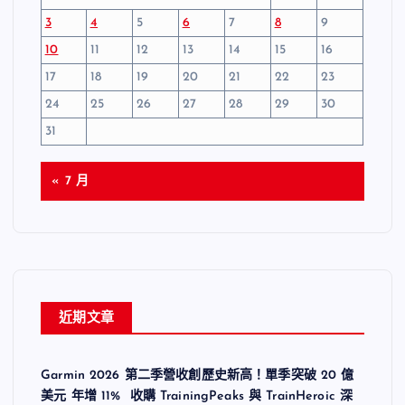
3
4
5
6
7
8
9
10
11
12
13
14
15
16
17
18
19
20
21
22
23
24
25
26
27
28
29
30
31
« 7 月
近期文章
Garmin 2026 第二季營收創歷史新高！單季突破 20 億
美元 年增 11% 收購 TrainingPeaks 與 TrainHeroic 深