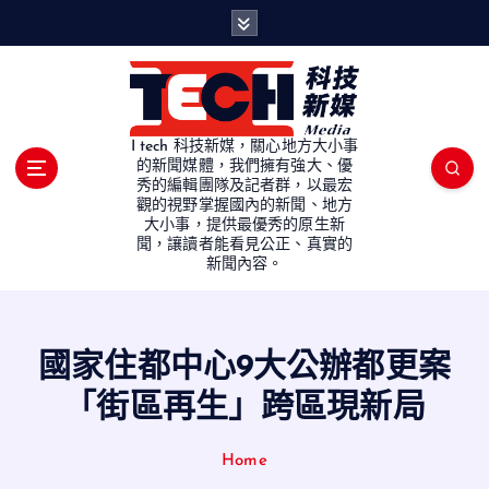
S
k
i
p
t
o
I tech 科技新媒，關心地方大小事
c
的新聞媒體，我們擁有強大、優
秀的編輯團隊及記者群，以最宏
o
觀的視野掌握國內的新聞、地方
n
大小事，提供最優秀的原生新
t
聞，讓讀者能看見公正、真實的
e
新聞內容。
n
t
國家住都中心9大公辦都更案
「街區再生」跨區現新局
Home