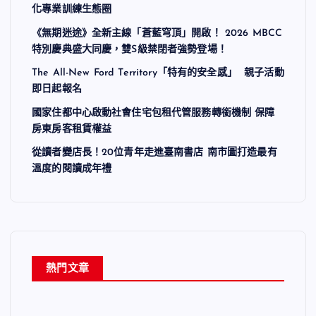
化專業訓練生態圈
《無期迷途》全新主線「蒼藍穹頂」開啟！ 2026 MBCC
特別慶典盛大同慶，雙S級禁閉者強勢登場！
The All-New Ford Territory「特有的安全感」 親子活動
即日起報名
國家住都中心啟動社會住宅包租代管服務轉銜機制 保障
房東房客租賃權益
從讀者變店長！20位青年走進臺南書店 南市圖打造最有
溫度的閱讀成年禮
熱門文章