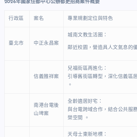
2026
年國家住都中心公辦都更招商案件概要
行政區
案名
專業規劃定位與特色
城南文教生活圈：
臺北市
中正永昌案
鄰近校園，營造具人文氣息的優
兒福街區再進化：
信義雅祥案
引導舊街區轉型，深化信義區
。
全齡適居好宅：
南港台電後
與台電跨域合作，結合公共服
山埤案
榮空間 。
天母士東新地標：