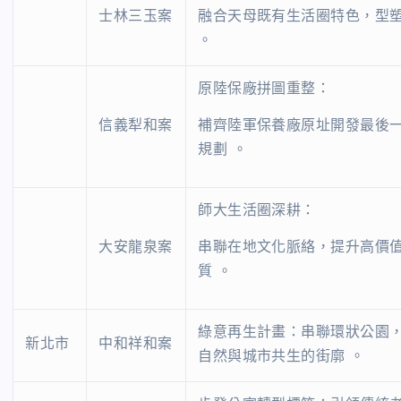
士林三玉案
融合天母既有生活圈特色，型
。
原陸保廠拼圖重整：
信義犁和案
補齊陸軍保養廠原址開發最後
規劃 。
師大生活圈深耕：
大安龍泉案
串聯在地文化脈絡，提升高價
質 。
綠意再生計畫：串聯環狀公園
新北市
中和祥和案
自然與城市共生的街廓 。