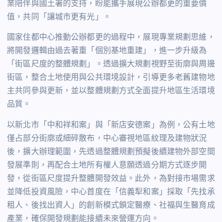
業陪伴與國土署的支持，盼能攜手展現公辦都更的重要價
值，共同「讓城市更有光」。
國家住都中心推動公辦都更的過程中，展現專業規劃思維，
將開發邏輯由過去著重「個別基地重建」，進一步升級為
「街區尺度的整體規劃」。透過擴大規劃視野至街廓與周邊
街區，整合土地使用與公共環境設計，引導更多老舊建物地
主共同參與更新，並以整體規劃方式全面提升地區生活環境
品質。
以新北市「中和祥和案」與「新店安德案」為例，公有土地
僅占部分街廓或細碎散布，中心審視地區紋理及建物狀況
後，擴大辦理範圍，先透過整體規劃預擬後續建物外部空間
發展準則，再配合土地所有權人意願透過分期方式逐步開
發，從街區尺度提升整體開發效益。此外，為對接市場需求
並降低投資風險，中心首度在「信義犁和案」採取「先找承
租人、後找出資人」的創新模式鎖定醫療、社福與生醫育成
產業，確保開發規劃能接續未來營運方向。