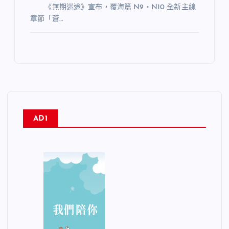
《無期迷途》宣布，覆海篇 N9・N10 全新主線
章節「蒼…
AD1