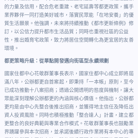
的力量及信用，配合危老重建、老宅延壽等都更政策，攜手
業界夥伴一同打造美好城市，落實民眾能「在地安養」的優
質生活願景。他強調，未來將持續推動《都市更新條例》修
訂，以公信力提升都市生活品質；同時也重視社區的公益
性，推出婚育宅政策，致力將居住空間轉化為更宜居的友善
環境。
都更策略升級：從單點開發邁向街區型永續規劃
國家住都中心花敬群董事長表示，國家住都中心成立即將屆
滿八年，公辦都更自首案起，即秉持「一本帳」原則，至今
已成功推動十八案招商；透過公開透明的態度與機制，讓大
眾能深刻理解公辦都更的內涵與核心價值。他指出，公辦都
更均是由中心先整合後推出招商，並獲得地主信任及降低出
資人投資風險。同時也積極推動「整合達人」計畫，建立都
更整合的良好典範與專業合作模式。花敬群董事長也鼓勵業
界踴躍參與本次招商，並承諾後續行政作業將有本中心的專