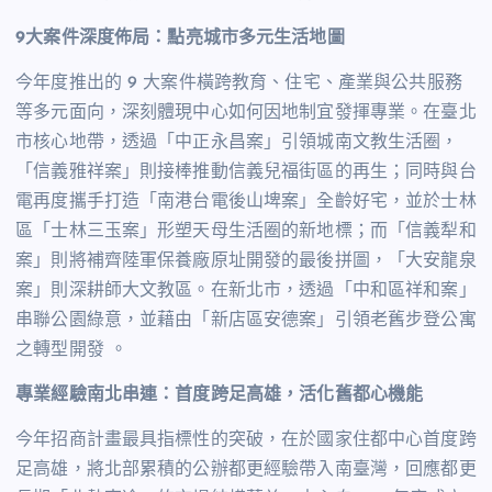
9
大案件深度佈局：點亮城市多元生活地圖
今年度推出的 9 大案件橫跨教育、住宅、產業與公共服務
等多元面向，深刻體現中心如何因地制宜發揮專業。在臺北
市核心地帶，透過「中正永昌案」引領城南文教生活圈，
「信義雅祥案」則接棒推動信義兒福街區的再生；同時與台
電再度攜手打造「南港台電後山埤案」全齡好宅，並於士林
區「士林三玉案」形塑天母生活圈的新地標；而「信義犁和
案」則將補齊陸軍保養廠原址開發的最後拼圖，「大安龍泉
案」則深耕師大文教區。在新北市，透過「中和區祥和案」
串聯公園綠意，並藉由「新店區安德案」引領老舊步登公寓
之轉型開發 。
專業經驗南北串連：首度跨足高雄，活化舊都心機能
今年招商計畫最具指標性的突破，在於國家住都中心首度跨
足高雄，將北部累積的公辦都更經驗帶入南臺灣，回應都更