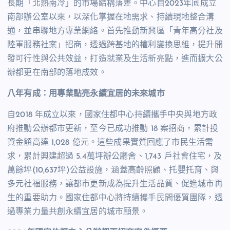
長期「北熱南冷」的市場結構落差。中心自2023年底成立
南部辦公室以來，以深化掌握在地需求、持續現地整合溝
通，並串聯地方專業網絡。首先推動新興區「青年高分社及
陸軍服務社案」招商，透過跨基地的權利變換思維，提升開
發可行性與公共效益，打造就業及生活新亮點，進而擴大公
辦都更在南部的落地成效。
八年有成：用專業點亮永續宜居的未來城市
自2018 年成立以來，國家住都中心持續攜手中央與地方政
府推動公辦都市更新，至今已成功推動 18 案招商，累計投
資金額高達 1,028 億元。這些成果實質回應了市民生活需
求，累計興建超過 5.4萬坪辦公廳舍、1,743 戶社會住宅，及
萬餘坪(10,637坪)公益設施，涵蓋高齡照顧、托嬰托育、與
多元社福服務，讓都市更新成為提升生活品質、促進城市再
生的重要助力。國家住都中心將持續攜手民間優質團隊，透
過專業力量共創永續宜居的城市願景。