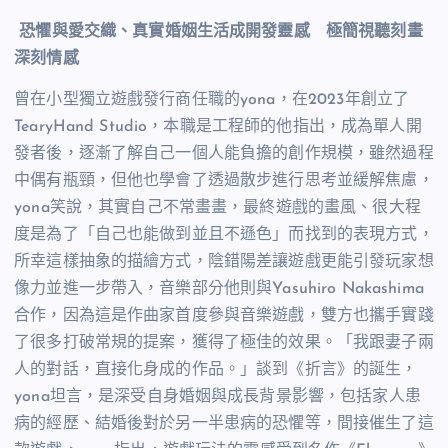
恐懼與愛交織、真實婚姻生活成開發靈感 極簡視聽刻畫
深刻情感
曾在小型獨立遊戲發行商任職的
yona
，在
2023
年創立了
TearyHand Studio
，本職是工程師的他指出，成為單人開
發者後，逐漸了解自己一個人能負擔的創作規模，雖然過程
中偶有瓶頸，但他也學會了透過散步進行思考並緩解焦慮，
yona
笑說，其實自己不常畫畫，最終遊戲的畫風、很大程
度是為了「自己也能做到並且不遜色」而找到的表現方式，
所幸這樣抽象的描繪方式，陰錯陽差讓遊戲更能引發玩家想
像力並進一步帶入，音樂部分他則與
Yasuhiro Nakashima
合作，因為這是作曲家首度參與音樂遊戲，雙方也攜手實踐
了很多打破常規的提案，獲得了極佳的效果。「我跟妻子兩
人的對話，直接化身成的作品。」談到《折言》的誕生，
yona
坦言，是深受自身婚姻與成長背景影響，包括家人患
病的經歷、結婚後對於另一半患病的恐懼等，間接催生了這