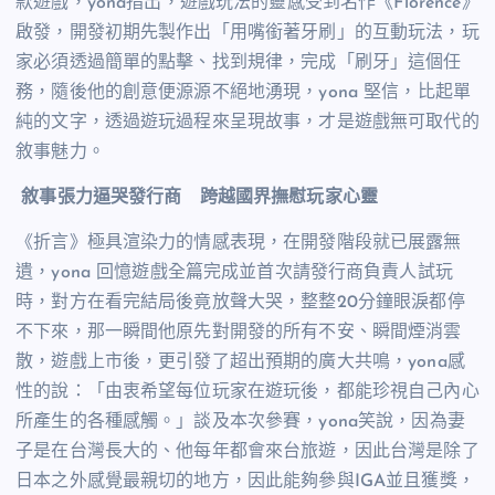
款遊戲，
yona
指出，遊戲玩法的靈感受到名作《
Florence
》
啟發，開發初期先製作出「用嘴銜著牙刷」的互動玩法，玩
家必須透過簡單的點擊、找到規律，完成「刷牙」這個任
務，隨後他的創意便源源不絕地湧現，
yona
堅信，比起單
純的文字，透過遊玩過程來呈現故事，才是遊戲無可取代的
敘事魅力。
敘事張力逼哭發行商 跨越國界撫慰玩家心靈
《折言》極具渲染力的情感表現，在開發階段就已展露無
遺，
yona
回憶遊戲全篇完成並首次請發行商負責人試玩
時，對方在看完結局後竟放聲大哭，整整
20
分鐘眼淚都停
不下來，那一瞬間他原先對開發的所有不安、瞬間煙消雲
散，遊戲上市後，更引發了超出預期的廣大共鳴，
yona
感
性的說：「由衷希望每位玩家在遊玩後，都能珍視自己內心
所產生的各種感觸。」談及本次參賽，
yona
笑說，因為妻
子是在台灣長大的、他每年都會來台旅遊，因此台灣是除了
日本之外感覺最親切的地方，因此能夠參與
IGA
並且獲獎，