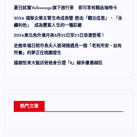
夏日試駕Volkswage旗下旅行車 即可享有精品咖啡卡
2026 福智企業主管生命成長營 透由「觀功念恩」、「永
續利他」 成為豐富人生的一種莊嚴
2026東北角外澳月夜8月22日至23日浪漫登場！
走進幸福日照市長夫人張琦雅遇見一個「老有所安、幼有
所養」的夢正在桃園發生
遠雄悅來大飯店爸爸身分證「8」越多優惠越狂
熱門文章