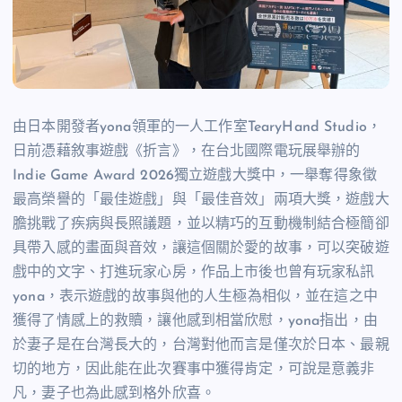
由日本開發者
yona
領軍的一人工作室
TearyHand Studio
，
日前憑藉敘事遊戲《折言》，在台北國際電玩展舉辦的
Indie Game Award 2026
獨立遊戲大獎中，一舉奪得象徵
最高榮譽的「最佳遊戲」與「最佳音效」兩項大獎，遊戲大
膽挑戰了疾病與長照議題，並以精巧的互動機制結合極簡卻
具帶入感的畫面與音效，讓這個關於愛的故事，可以突破遊
戲中的文字、打進玩家心房，作品上市後也曾有玩家私訊
yona
，表示遊戲的故事與他的人生極為相似，並在這之中
獲得了情感上的救贖，讓他感到相當欣慰，
yona
指出，由
於妻子是在台灣長大的，台灣對他而言是僅次於日本、最親
切的地方，因此能在此次賽事中獲得肯定，可說是意義非
凡，妻子也為此感到格外欣喜。