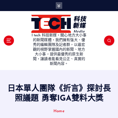
S
k
i
p
t
o
I tech 科技新媒，關心地方大小事
c
的新聞媒體，我們擁有強大、優
秀的編輯團隊及記者群，以最宏
o
觀的視野掌握國內的新聞、地方
n
大小事，提供最優秀的原生新
t
聞，讓讀者能看見公正、真實的
e
新聞內容。
n
t
日本單人團隊《折言》探討長
照議題 勇奪IGA雙料大獎
Home