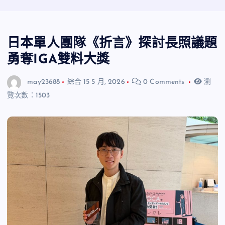
日本單人團隊《折言》探討長照議題
勇奪IGA雙料大獎
may23688
綜合
15 5 月, 2026
0 Comments
瀏
覽次數：1503