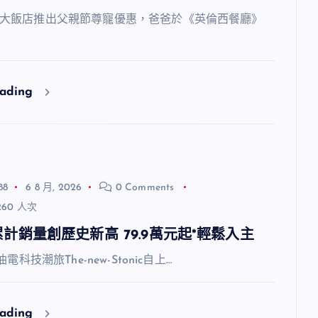
飯店推出父親節尊寵優惠，爸爸於《英倫西餐廳》
eading
88
6 8 月, 2026
0 Comments
60 人次
7月累計銷量創歷史新高 79.9萬元起*輕鬆入主
油電科技潮旅The-new-Stonic自上…
eading