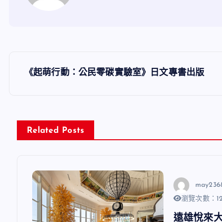
文
《起萌行動：公民零碳實驗室》日文專書出版
章
導
Related Posts
覽
may236
瀏覽次數：12
遠雄悅來