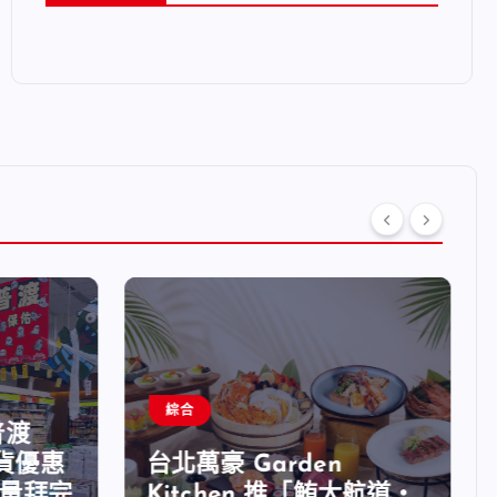
綜合
普渡
貨優惠
台北萬豪 Garden
量拜完
Kitchen 推「鮪大航道・