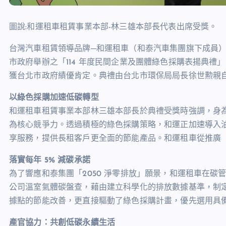
圖說:和運租車租賃事業本部-林三雄本部⾧代表出席受獎。
台灣汽車租賃領導品牌─和運租車（和泰汽車集團旗下成員），
市政府舉辦之「114 年度民間企業及團體綠色採購表揚典
獲台北市政府績優肯定。典禮由台北市環保局局⾧徐世勲親
以綠色採購加速低碳轉型
和運租車租賃事業本部林三雄本部⾧於典禮受獎時強調，身
為核心競爭力。透過積極的綠色採購策略，和運正加速導入油
享服務，提供⾧租客戶更全面的節能產品。和運租車從推廣
落實每年 5% 減碳承諾
為了響應和泰集團「2050 淨零排放」願景，和運租車在碳管
公司溫室氣體碳盤查，藉由建立科學化的排放數據基準，制定
據點的節能改善，更直接驅動了綠色採購計畫，優先選用具
產官協力：共創低碳永續生活