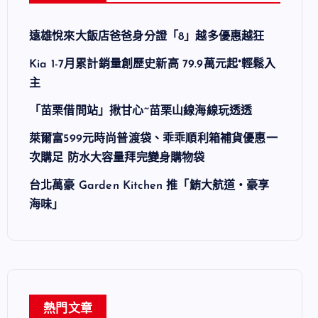
遠雄悅來大飯店爸爸身分證「8」越多優惠越狂
Kia 1-7月累計銷量創歷史新高 79.9萬元起*輕鬆入
主
「苗栗借問站」揪甘心~苗栗山線海線玩透透
萊爾富599元時尚普渡袋、乖乖順利箱補貨優惠一
次購足 防水大容量拜完變身購物袋
台北萬豪 Garden Kitchen 推「鮪大航道・豪享
海味」
熱門文章