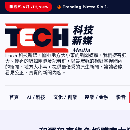
S
Trending News:
K
i
a
1
-
7
月
累
計
銷
週五. 8 月 7TH, 2026
k
i
p
t
o
c
I tech 科技新媒，關心地方大小事的新聞媒體，我們擁有強
o
大、優秀的編輯團隊及記者群，以最宏觀的視野掌握國內
n
的新聞、地方大小事，提供最優秀的原生新聞，讓讀者能
看見公正、真實的新聞內容。
t
e
n
t
首頁
AI / 科技
文化 / 創業
產業 / 金融
影音