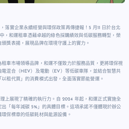
落實企業永續經營與環保政策再傳捷報！5 月11 日於台北
禮」中，和運租車憑藉卓越的綠色採購績效與低碳服務轉型，榮
自頒獎表揚，展現品牌在環境守護上的實力。
為租車市場領導品牌，和運不僅致力於服務品質，更將環保視
電混合（HEV）及電動（EV）等低碳車隊，並結合智慧共
「以租代買」的消費模式出發，全面落實節能營運。
理上展現了精確的執行力。自 2024 年起，和運正式實施全
出「每年減碳 5%」的具體目標。這項承諾不僅體現於辦公
備環保標章的低碳耗材與能源設備。