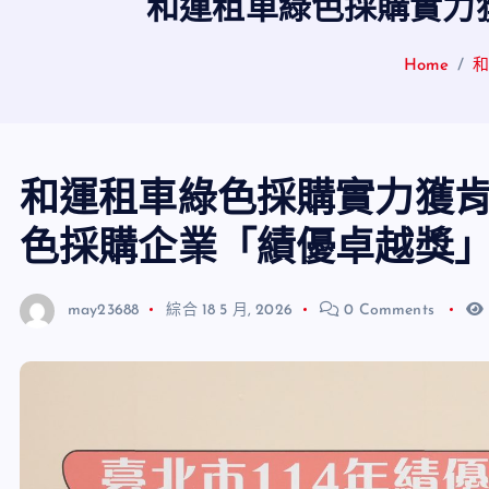
和運租車綠色採購實力
Home
和運租車綠色採購實力獲肯
色採購企業「績優卓越獎
may23688
綜合
18 5 月, 2026
0 Comments