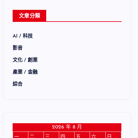
文章分類
AI / 科技
影音
文化 / 創業
產業 / 金融
綜合
2026 年 8 月
一
二
三
四
五
六
日