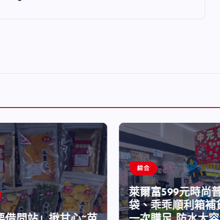
綜合
萊爾富599元時尚
袋、乖乖順利箱補
栗借問站」揪甘心~苗
一次購足 防水大容