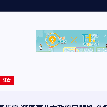
量
創
歷
史
綜合