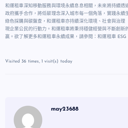
和運租車深知移動服務與環境永續息息相關，未來將持續透
政府攜手合作，將低碳理念深入城市每㇐個角落，實踐永續生
綠色採購與碳盤查，和運租車亦持續深化環境、社會與治理（
現企業公民的行動力。和運租車將秉持穩健經營與不斷創新
贏。欲了解更多和運租車永續成果，請參閱：和運租車 ESG
Visited 36 times, 1 visit(s) today
may23688