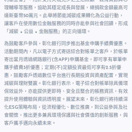
理輔導等服務，協助其穩定成長與發展，總捐款金額最高可
達新臺幣
50
萬元。此舉將節能減碳成果轉化為公益行動，
讓客戶在使用數位金融服務的同時亦能參與社會回饋，形成
「減碳 × 公益 × 金融服務」的正向循環。
為鼓勵客戶參與，彰化銀行同步推出基金申購手續費優惠。
活動期間內，凡以電子方式寄送綜合對帳單之客戶，於帳單
寄出當月透過網路銀行
(
含
APP)
申購基金，即可享有單筆申
購手續費
3
折優惠；定期
(
不
)
定額投資最低可享有
2.5
折優
惠，鼓勵客戶透過數位平台進行長期投資與資產配置，實現
減碳與理財雙贏。彰化銀行表示，電子綜合對帳單除具備環
保效益外，亦能提供更即時、安全且整合的帳務資訊，有效
提升使用體驗與資訊透明度。展望未來，彰化銀行將持續深
化
ESG
策略布局，從流程優化、數位推廣，到公益參與及社
會關懷，推出更多兼具環境保護與社會價值的創新服務，與
客戶攜手邁向永續未來。