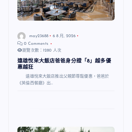
may23688
6 8 月, 2026
0 Comments
瀏覽次數：1280 人次
遠雄悅來大飯店爸爸身分證「8」越多優
惠越狂
遠雄悅來大飯店推出父親節尊寵優惠，爸爸於
《英倫西餐廳》出…