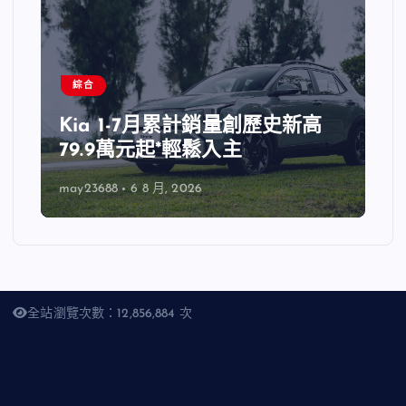
綜合
Kia 1-7月累計銷量創歷史新高
79.9萬元起*輕鬆入主
may23688
6 8 月, 2026
全站瀏覽次數：12,856,884 次