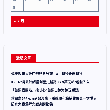
24
25
26
27
28
29
30
31
« 7 月
近期文章
遠雄悅來大飯店爸爸身分證「8」越多優惠越狂
Kia 1-7月累計銷量創歷史新高 79.9萬元起*輕鬆入主
「苗栗借問站」揪甘心~苗栗山線海線玩透透
萊爾富599元時尚普渡袋、乖乖順利箱補貨優惠一次購足
防水大容量拜完變身購物袋