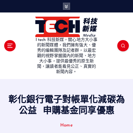
S
k
i
p
t
o
I tech 科技新媒，關心地方大小事
c
的新聞媒體，我們擁有強大、優
秀的編輯團隊及記者群，以最宏
o
觀的視野掌握國內的新聞、地方
n
大小事，提供最優秀的原生新
t
聞，讓讀者能看見公正、真實的
e
新聞內容。
n
t
彰化銀行電子對帳單化減碳為
公益 申購基金同享優惠
Home