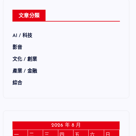
文章分類
AI / 科技
影音
文化 / 創業
產業 / 金融
綜合
2026 年 8 月
一
二
三
四
五
六
日