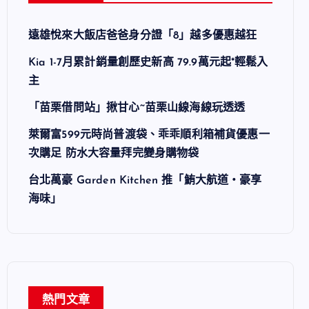
遠雄悅來大飯店爸爸身分證「8」越多優惠越狂
Kia 1-7月累計銷量創歷史新高 79.9萬元起*輕鬆入
主
「苗栗借問站」揪甘心~苗栗山線海線玩透透
萊爾富599元時尚普渡袋、乖乖順利箱補貨優惠一
次購足 防水大容量拜完變身購物袋
台北萬豪 Garden Kitchen 推「鮪大航道・豪享
海味」
熱門文章