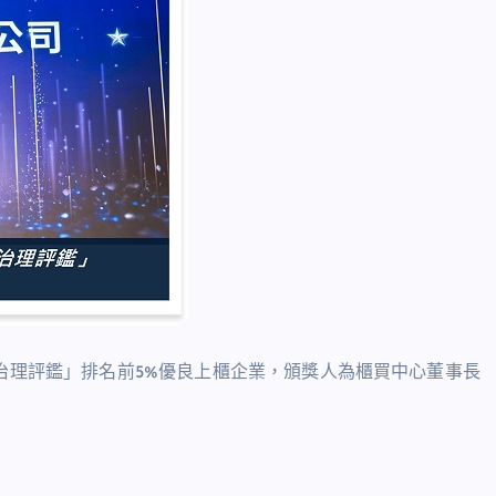
司治理評鑑」排名前5%優良上櫃企業，頒獎人為櫃買中心董事長