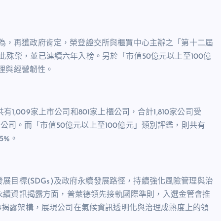
續作為，再獲政府肯定，榮登證交所與櫃買中心主辦之「第十二屆
獲此殊榮，並已連續六年入榜。另於「市值50億元以上至100億
理與經營韌性。
1,009家上市公司和801家上櫃公司，合計1,810家公司受
良公司。而「市值50億元以上至100億元」類別評鑑，則共有
5%。
展目標(SDGs)及政府永續發展路徑，持續強化風險管理與治
永續資訊揭露方面，普萊德領先接軌國際準則，入選金管會推
、S4揭露架構，展現公司在氣候資訊透明化與治理成熟度上的領