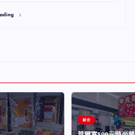
eading
綜合