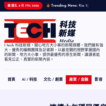
S
Trending News:
K
i
a
1
-
7
月
累
計
銷
週五. 8 月 7TH, 2026
k
i
p
t
o
c
I tech 科技新媒，關心地方大小事的新聞媒體，我們擁有強
o
大、優秀的編輯團隊及記者群，以最宏觀的視野掌握國內
n
的新聞、地方大小事，提供最優秀的原生新聞，讓讀者能
看見公正、真實的新聞內容。
t
e
n
t
首頁
AI / 科技
文化 / 創業
產業 / 金融
影音