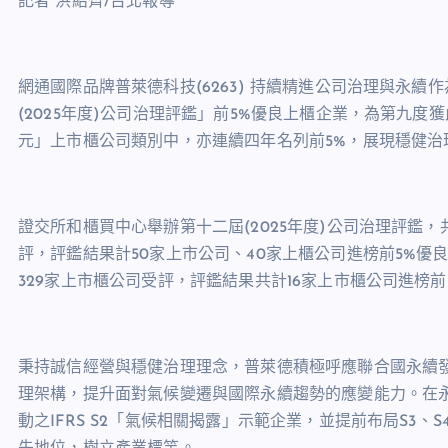
記者 洪紹齊/台北報導
網通國際品牌普萊德科技(6263) 持續精進公司治理與永
(2025年度)公司治理評鑑」前5%優良上櫃企業，為第九度
元」上市櫃公司類別中，亦連續四年名列前5%，展現穩健治
證交所和櫃買中心舉辦第十二屆(2025年度)公司治理評鑑，共有
評，評鑑結果計50家上市公司、40家上櫃公司進榜前5%優
329家上市櫃公司受評，評鑑結果共計16家上市櫃公司進榜前
秉持誠信經營與穩健治理理念，普萊德積極呼應聯合國永續發
理架構，提升面對氣候變遷與國際永續趨勢的應變能力。在
動之IFRS S2「氣候相關揭露」示範企業，並提前布局S3