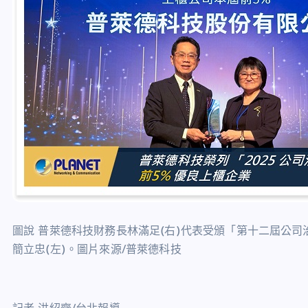
圖說 普萊德科技財務長林滿足(右)代表受頒「第十二屆公
簡立忠(左)。圖片來源/普萊德科技