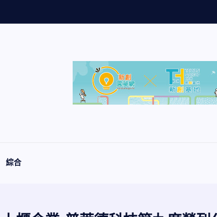
量
創
歷
史
綜合