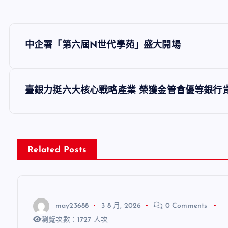
文
中企署「第六屆N世代學苑」盛大開場
章
導
臺銀力挺六大核心戰略產業 榮獲金管會優等銀
覽
Related Posts
may23688
3 8 月, 2026
0 Comments
瀏覽次數：1727 人次