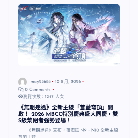
may23688
10 8 月, 2026
0 Comments
瀏覽次數：1247 人次
《無期迷途》全新主線「蒼藍穹頂」開
啟！ 2026 MBCC特別慶典盛大同慶，雙
S級禁閉者強勢登場！
《無期迷途》宣布，覆海篇 N9・N10 全新主線
章節「蒼…