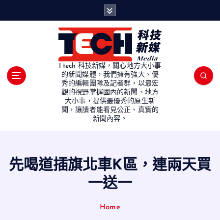
S
k
i
p
t
o
I tech 科技新媒，關心地方大小事
c
的新聞媒體，我們擁有強大、優
秀的編輯團隊及記者群，以最宏
o
觀的視野掌握國內的新聞、地方
n
大小事，提供最優秀的原生新
t
聞，讓讀者能看見公正、真實的
e
新聞內容。
n
t
先喝道插旗北車K區，連兩天買
一送一
Home