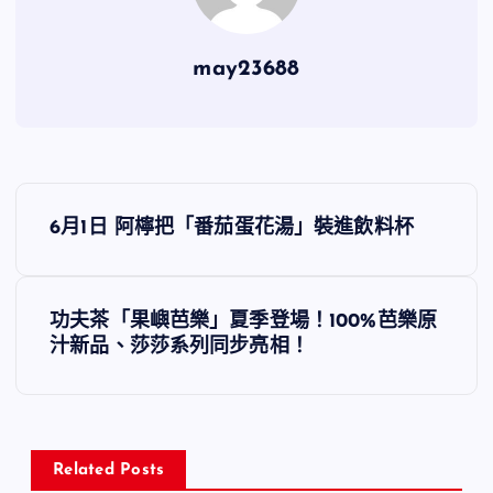
may23688
文
6月1日 阿檸把「番茄蛋花湯」裝進飲料杯
章
導
功夫茶「果嶼芭樂」夏季登場！100%芭樂原
汁新品、莎莎系列同步亮相！
覽
Related Posts