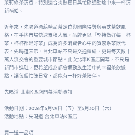
茉莉綠茶清香，特別適合炎熱夏日與忙碌通勤途中來一杯清
新補給。
近年來，先喝道憑藉精品茶定位與國際得獎與英式茶飲風
格，在手搖市場快速累積人氣，品牌更以「堅持做好每一杯
茶，杯杯都是好茶」成為許多消費者心中的質感系茶飲代
表。先喝道表示，台北車站不只是交通樞紐，更是每天數十
萬人流交會的重要城市節點。此次北車K區店開幕，不只是
新門市進駐，更希望成為都會通勤族生活中的幸福茶飲據
點，讓每個忙碌日常，都能有一杯好茶陪伴。
先喝道 北車K區店開幕活動資訊
活動日期：2026年5月29日（五）至5月30日（六）
活動地點：先喝道 台北車站K區店
買一送一品項