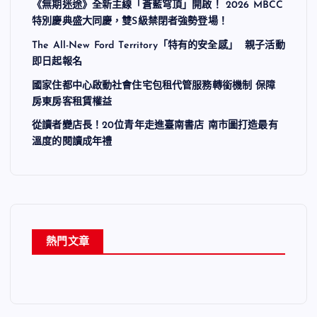
《無期迷途》全新主線「蒼藍穹頂」開啟！ 2026 MBCC
特別慶典盛大同慶，雙S級禁閉者強勢登場！
The All-New Ford Territory「特有的安全感」 親子活動
即日起報名
國家住都中心啟動社會住宅包租代管服務轉銜機制 保障
房東房客租賃權益
從讀者變店長！20位青年走進臺南書店 南市圖打造最有
溫度的閱讀成年禮
熱門文章