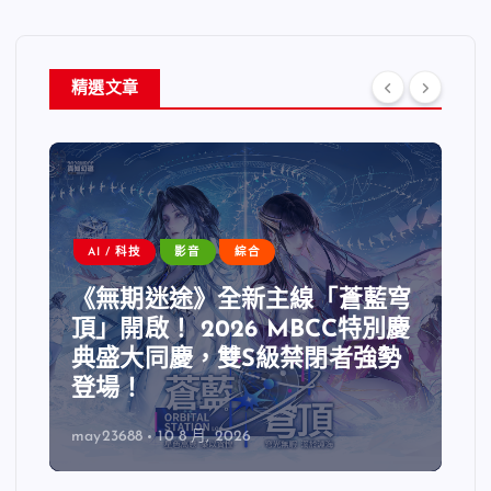
精選文章
AI / 科技
影音
綜合
《無期迷途》全新主線「蒼藍穹
頂」開啟！ 2026 MBCC特別慶
典盛大同慶，雙S級禁閉者強勢
登場！
may23688
10 8 月, 2026