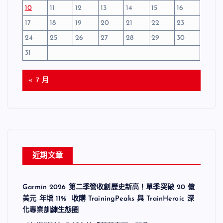
10
11
12
13
14
15
16
17
18
19
20
21
22
23
24
25
26
27
28
29
30
31
« 7 月
近期文章
Garmin 2026 第二季營收創歷史新高！單季突破 20 億
美元 年增 11% 收購 TrainingPeaks 與 TrainHeroic 深
化專業訓練生態圈