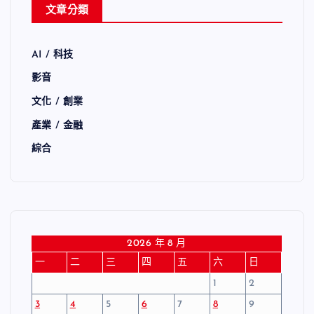
文章分類
AI / 科技
影音
文化 / 創業
產業 / 金融
綜合
2026 年 8 月
一
二
三
四
五
六
日
1
2
3
4
5
6
7
8
9