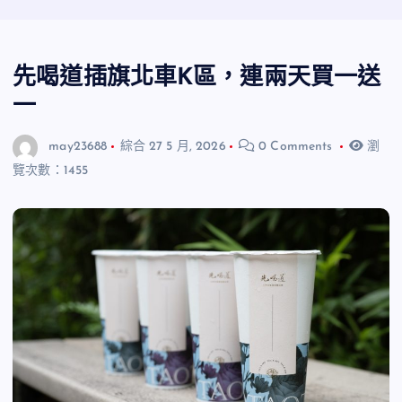
先喝道插旗北車K區，連兩天買一送
一
may23688
綜合
27 5 月, 2026
0 Comments
瀏
覽次數：1455