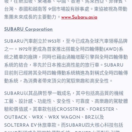
坡，在新加坡、柬埔寨、中國、香港、馬來西亞、菲律賓、
台灣、泰國和越南等 9個市場設有辦事處。東協被視為帶動
集團未來成長的主要動力。
www.Subaru.asia
SUBARU Corporation
SUBARU汽車創立於1953年，至今已成為全球汽車領導品牌
之一。1972年更成為首家推出搭載全時四輪傳動(AWD)系
統之轎車的廠牌，同時也藉由渦輪增壓引擎與全時四輪傳動
系統的結合，率先於日本推出高性能的旅行車。SUBARU
目前則已經將其全時四輪傳動系統精進為對稱式全時四輪傳
動系統，為消費者帶來頂尖的駕馭樂趣和高安全性。
SUBARU以其品牌哲學一戰成名，其中包括高品質的機械
工藝、設計感、功能性、安全性、可靠度、高樂趣的駕駛體
驗和價值感。其車款包括CROSSTREK、FORESTER、
OUTBACK、WRX、WRX WAGON、BRZ以及
SOLTERRA EV休旅車款。而SUBARU四大核心科技包括