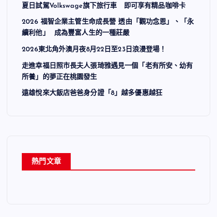
夏日試駕Volkswage旗下旅行車 即可享有精品咖啡卡
2026 福智企業主管生命成長營 透由「觀功念恩」、「永
續利他」 成為豐富人生的一種莊嚴
2026東北角外澳月夜8月22日至23日浪漫登場！
走進幸福日照市長夫人張琦雅遇見一個「老有所安、幼有
所養」的夢正在桃園發生
遠雄悅來大飯店爸爸身分證「8」越多優惠越狂
熱門文章