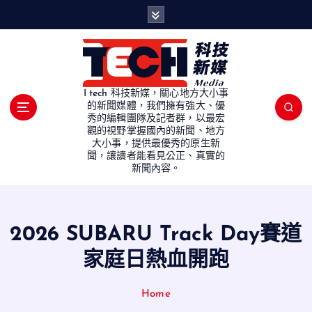
S
k
i
p
t
o
I tech 科技新媒，關心地方大小事
c
的新聞媒體，我們擁有強大、優
秀的編輯團隊及記者群，以最宏
o
觀的視野掌握國內的新聞、地方
n
大小事，提供最優秀的原生新
t
聞，讓讀者能看見公正、真實的
e
新聞內容。
n
t
2026 SUBARU Track Day賽道
家庭日熱血開跑
Home