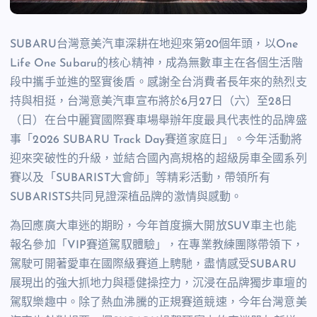
SUBARU台灣意美汽車深耕在地迎來第20個年頭，以One
Life One Subaru的核心精神，成為無數車主在各個生活階
段中攜手並進的堅實後盾。感謝全台消費者長年來的熱烈支
持與相挺，台灣意美汽車宣布將於6月27日（六）至28日
（日）在台中麗寶國際賽車場舉辦年度最具代表性的品牌盛
事「2026 SUBARU Track Day賽道家庭日」。今年活動將
迎來突破性的升級，並結合國內高規格的超級房車全國系列
賽以及「SUBARIST大會師」等精彩活動，帶領所有
SUBARISTS共同見證深植品牌的激情與感動。
為回應廣大車迷的期盼，今年首度擴大開放SUV車主也能
報名參加「VIP賽道駕馭體驗」，在專業教練團隊帶領下，
駕駛可開著愛車在國際級賽道上騁馳，盡情感受SUBARU
展現出的強大抓地力與穩健操控力，沉浸在品牌獨步車壇的
駕馭樂趣中。除了熱血沸騰的正規賽道競速，今年台灣意美