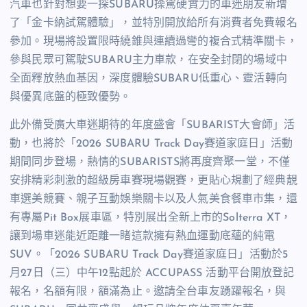
汽車也針對想要一探SUBARU操駕硬實力的車迷朋友新增
了「金卡納試駕體驗」，並特別開放給所有消費者免費報名
參加。現場將設置限時繞錐與連續過彎的複合式精準關卡，
參與民眾可駕駛SUBARU主力車款，在安全封閉的場域中
全面釋放熱血基因，深度體驗SUBARU低重心、靈活轉向
與優異底盤的極致優勢。
此外備受廣大車迷期待的年度盛會「SUBARIST大會師」活
動，也將於「2026 SUBARU Track Day賽道家庭日」活動
期間同步登場，熱情的SUBARISTS將再度齊聚一堂，不僅
安排精彩刺激的超級房車賽現場觀賽，更貼心規劃了經典靚
車選美競賽、親子互動娛樂關卡以及人氣美食餐車市集，還
有專屬Pit Box展車區，特別展出全新上市的Solterra XT，
讓到場車迷能近距離一睹這款擁有熱血運動底蘊的純電
SUV。「2026 SUBARU Track Day賽道家庭日」活動於5
月27日（三）中午12點起於 ACCUPASS 活動平台開放登記
報名，名額有限，額滿為止。邀請全台車友踴躍報名，與