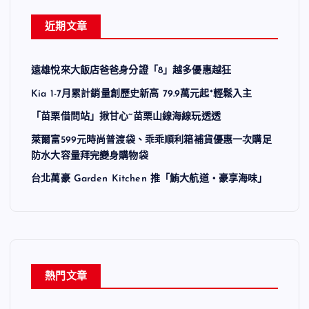
近期文章
遠雄悅來大飯店爸爸身分證「8」越多優惠越狂
Kia 1-7月累計銷量創歷史新高 79.9萬元起*輕鬆入主
「苗栗借問站」揪甘心~苗栗山線海線玩透透
萊爾富599元時尚普渡袋、乖乖順利箱補貨優惠一次購足
防水大容量拜完變身購物袋
台北萬豪 Garden Kitchen 推「鮪大航道・豪享海味」
熱門文章