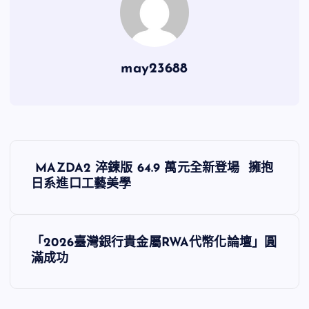
may23688
文
MAZDA2 淬鍊版 64.9 萬元全新登場 擁抱
章
日系進口工藝美學
導
「2026臺灣銀行貴金屬RWA代幣化論壇」圓
覽
滿成功