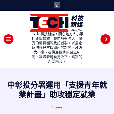
S
k
i
p
t
o
I tech 科技新媒，關心地方大小事
c
的新聞媒體，我們擁有強大、優
秀的編輯團隊及記者群，以最宏
o
觀的視野掌握國內的新聞、地方
n
大小事，提供最優秀的原生新
t
聞，讓讀者能看見公正、真實的
e
新聞內容。
n
t
中彰投分署運用「支援青年就
業計畫」助攻穩定就業
Home