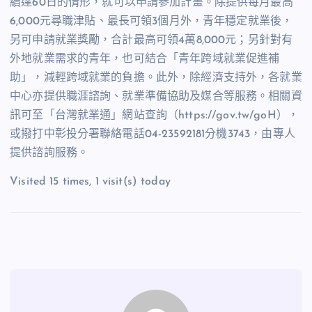
續達
60
日的情形，就可以申請參加計畫。除提供每月最高
6,000
元尋職津貼、最長可領
3
個月外，青年穩定就業後，
另可申請就業獎勵，合計最高可領
4
萬
8,000
元；另針對有
外地就業需求的青年，也可結合「青年跨域就業促進補
助」，減輕跨域就業的負擔。此外，除經濟支持外，各就業
中心亦提供職涯諮詢、就業準備協助及媒合等服務。相關資
訊可至「台灣就業通」網站查詢（
https://gov.tw/goH
），
或撥打中彰投分署聯絡電話
04-23592181
分機
3743
，由專人
提供諮詢服務。
Visited 15 times, 1 visit(s) today