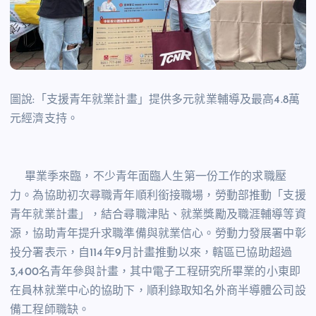
圖說:「支援青年就業計畫」提供多元就業輔導及最高
4.8
萬
元經濟支持。
畢業季來臨，不少青年面臨人生第一份工作的求職壓
力。為協助初次尋職青年順利銜接職場，勞動部推動「支援
青年就業計畫」，結合尋職津貼、就業獎勵及職涯輔導等資
源，協助青年提升求職準備與就業信心。勞動力發展署中彰
投分署表示，自
114
年
9
月計畫推動以來，轄區已協助超過
3,400
名青年參與計畫，其中電子工程研究所畢業的小東即
在員林就業中心的協助下，順利錄取知名外商半導體公司設
備工程師職缺。