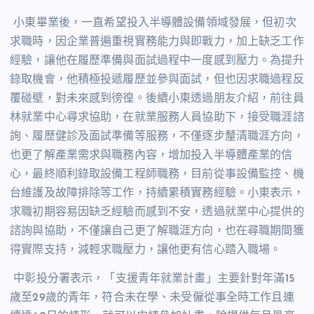
小東畢業後，一直希望投入半導體設備領域發展，但初次
求職時，因企業普遍重視實務能力與即戰力，加上缺乏工作
經驗，讓他在履歷準備與面試過程中一度感到壓力。為提升
錄取機會，他積極投遞履歷並參與面試，但也因求職過程反
覆碰壁，對未來感到徬徨。後續小東透過朋友介紹，前往員
林就業中心尋求協助，在就業服務人員協助下，接受職涯諮
詢、履歷健診及面試準備等服務，不僅逐步釐清職涯方向，
也更了解產業需求與職務內容，增加投入半導體產業的信
心，最終順利錄取設備工程師職務，目前從事設備監控、機
台維護及故障排除等工作，持續累積實務經驗。小東表示，
求職初期容易因缺乏經驗而感到不安，透過就業中心提供的
諮詢與協助，不僅讓自己更了解職涯方向，也在尋職期間獲
得實際支持，減輕求職壓力，讓他更有信心踏入職場。
中彰投分署表示，「支援青年就業計畫」主要針對年滿
15
歲至
29
歲的青年，符合未在學、未受僱從事全時工作且連