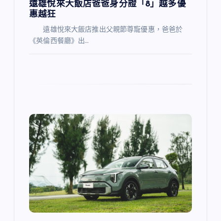
遠雄悅來大飯店爸爸身分證「8」越多優
惠越狂
遠雄悅來大飯店推出父親節尊寵優惠，爸爸於
《英倫西餐廳》出…