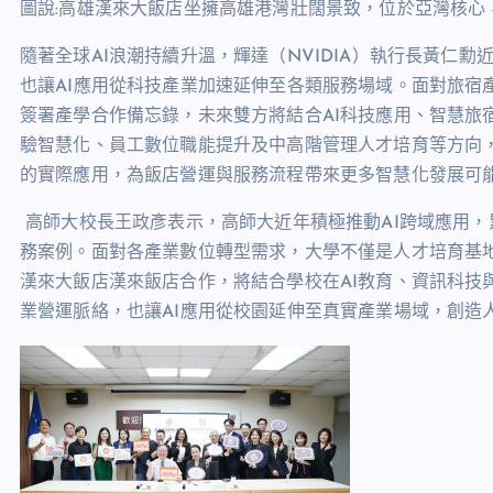
圖說:高雄漢來大飯店坐擁高雄港灣壯闊景致，位於亞灣核心
隨著全球
AI
浪潮持續升溫，輝達（
NVIDIA
）執行長黃仁勳
也讓
AI
應用從科技產業加速延伸至各類服務場域。面對旅宿
簽署產學合作備忘錄，未來雙方將結合
AI
科技應用、智慧旅
驗智慧化、員工數位職能提升及中高階管理人才培育等方向
的實際應用，為飯店營運與服務流程帶來更多智慧化發展可
高師大校長王政彥表示，高師大近年積極推動
AI
跨域應用，
務案例。面對各產業數位轉型需求，大學不僅是人才培育基
漢來大飯店漢來飯店合作，將結合學校在
AI
教育、資訊科技
業營運脈絡，也讓
AI
應用從校園延伸至真實產業場域，創造