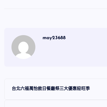
may23688
文
台北六福萬怡敘日餐廳祭三大優惠迎旺季
章