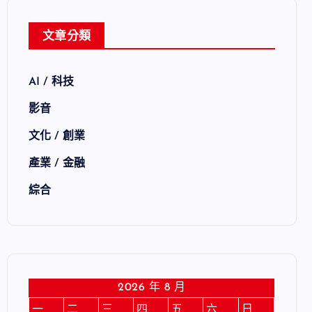
文章分類
AI / 科技
影音
文化 / 創業
產業 / 金融
綜合
2026 年 8 月
一
二
三
四
五
六
日