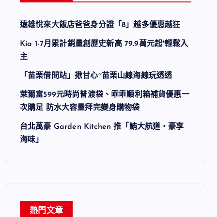
遠雄悅來大飯店爸爸身分證「8」越多優惠越狂
Kia 1-7月累計銷量創歷史新高 79.9萬元起*輕鬆入
主
「苗栗借問站」揪甘心~苗栗山線海線玩透透
萊爾富599元時尚普渡袋、乖乖順利箱補貨優惠一
次購足 防水大容量拜完變身購物袋
台北萬豪 Garden Kitchen 推「鮪大航道・豪享
海味」
熱門文章