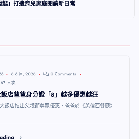
證趣」打造育兒家庭閱讀新日常
88
6 8 月, 2026
0 Comments
67 人次
大飯店爸爸身分證「8」越多優惠越狂
飯店推出父親節尊寵優惠，爸爸於《英倫西餐廳》
eading