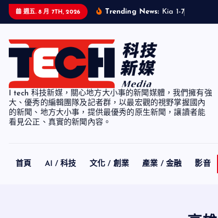
S
Trending News:
K
i
a
1
-
7
月
累
計
銷
週五. 8 月 7TH, 2026
k
i
p
t
o
c
I tech 科技新媒，關心地方大小事的新聞媒體，我們擁有強
o
大、優秀的編輯團隊及記者群，以最宏觀的視野掌握國內
n
的新聞、地方大小事，提供最優秀的原生新聞，讓讀者能
看見公正、真實的新聞內容。
t
e
n
t
首頁
AI / 科技
文化 / 創業
產業 / 金融
影音