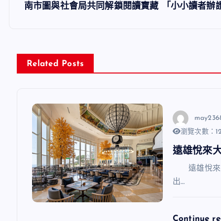
導
南市圖與社會局共同解鎖閱讀寶藏 「小小讀者辦
覽
Related Posts
may236
瀏覽次數：12
遠雄悅來
遠雄悅來大
出…
Continue r