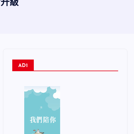
宿升級
AD1