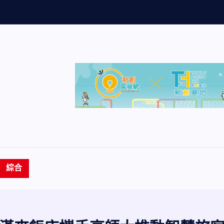
量
創
歷
史
新
高
綜合