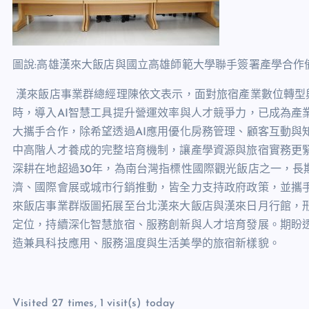
圖說:高雄漢來大飯店與國立高雄師範大學聯手簽署產學合作
漢來飯店事業群總經理陳依文表示，面對旅宿產業數位轉型
時，導入
AI
智慧工具提升營運效率與人才競爭力，已成為產
大攜手合作，除希望透過
AI
應用優化房務管理、顧客互動與
中高階人才養成的完整培育機制，讓產學資源與旅宿實務更
深耕在地超過
30
年，為南台灣指標性國際觀光飯店之一，長
濟、國際會展或城市行銷推動，皆全力支持政府政策，並攜
來飯店事業群版圖拓展至台北漢來大飯店與漢來日月行館，
定位，持續深化智慧旅宿、服務創新與人才培育發展。期盼
造兼具科技應用、服務溫度與生活美學的旅宿新樣貌。
Visited 27 times, 1 visit(s) today