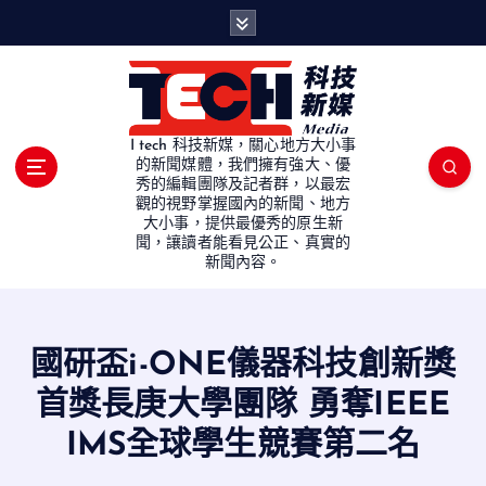
S
k
i
p
t
o
I tech 科技新媒，關心地方大小事
c
的新聞媒體，我們擁有強大、優
秀的編輯團隊及記者群，以最宏
o
觀的視野掌握國內的新聞、地方
n
大小事，提供最優秀的原生新
t
聞，讓讀者能看見公正、真實的
e
新聞內容。
n
t
國研盃i-ONE儀器科技創新獎
首獎長庚大學團隊 勇奪IEEE
IMS全球學生競賽第二名