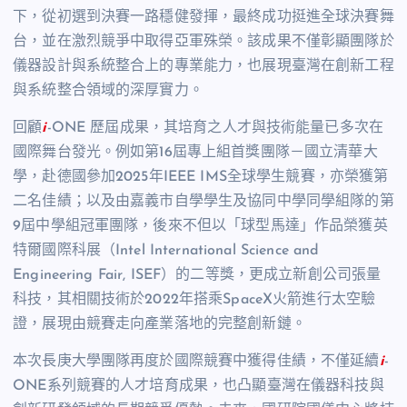
下，從初選到決賽一路穩健發揮，最終成功挺進全球決賽舞
台，並在激烈競爭中取得亞軍殊榮。該成果不僅彰顯團隊於
儀器設計與系統整合上的專業能力，也展現臺灣在創新工程
與系統整合領域的深厚實力。
回顧
i
-ONE 歷屆成果，其培育之人才與技術能量已多次在
國際舞台發光。例如第16屆專上組首獎團隊－國立清華大
學，赴德國參加2025年IEEE IMS全球學生競賽，亦榮獲第
二名佳績；以及由嘉義市自學學生及協同中學同學組隊的第
9屆中學組冠軍團隊，後來不但以「球型馬達」作品榮獲英
特爾國際科展（Intel International Science and
Engineering Fair, ISEF）的二等獎，更成立新創公司張量
科技，其相關技術於2022年搭乘SpaceX火箭進行太空驗
證，展現由競賽走向產業落地的完整創新鏈。
本次長庚大學團隊再度於國際競賽中獲得佳績，不僅延續
i
-
ONE系列競賽的人才培育成果，也凸顯臺灣在儀器科技與