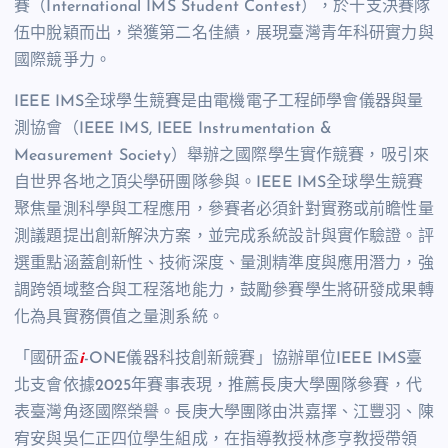
賽（International IMS Student Contest），於十支決賽隊
伍中脫穎而出，榮獲第二名佳績，展現臺灣青年科研實力與
國際競爭力。
IEEE IMS全球學生競賽是由電機電子工程師學會儀器與量
測協會（IEEE IMS, IEEE Instrumentation &
Measurement Society）舉辦之國際學生實作競賽，吸引來
自世界各地之頂尖學研團隊參與。IEEE IMS全球學生競賽
聚焦量測科學與工程應用，參賽者必須針對實務或前瞻性量
測議題提出創新解決方案，並完成系統設計與實作驗證。評
選重點涵蓋創新性、技術深度、量測精準度與應用潛力，強
調跨領域整合與工程落地能力，鼓勵參賽學生將研發成果轉
化為具實務價值之量測系統。
「國研盃
i
-ONE儀器科技創新競賽」協辦單位IEEE IMS臺
北支會依據2025年賽事表現，推薦長庚大學團隊參賽，代
表臺灣角逐國際榮譽。長庚大學團隊由洪嘉擇、江豐羽、陳
宥安與吳仁正四位學生組成，在指導教授林彥亨教授帶領