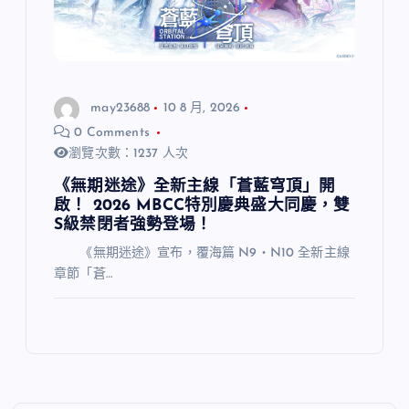
may23688
10 8 月, 2026
0 Comments
瀏覽次數：1237 人次
《無期迷途》全新主線「蒼藍穹頂」開
啟！ 2026 MBCC特別慶典盛大同慶，雙
S級禁閉者強勢登場！
《無期迷途》宣布，覆海篇 N9・N10 全新主線
章節「蒼…