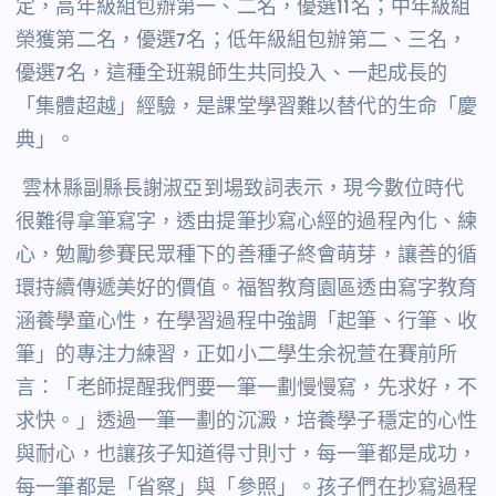
定，高年級組包辦第一、二名，優選
11
名；中年級組
榮獲第二名，優選
7
名；低年級組包辦第二、三名，
優選
7
名，這種全班親師生共同投入、一起成長的
「集體超越」經驗，是課堂學習難以替代的生命「慶
典」。
雲林縣副縣長謝淑亞到場致詞表示，現今數位時代
很難得拿筆寫字，透由提筆抄寫心經的過程內化、練
心，勉勵參賽民眾種下的善種子終會萌芽，讓善的循
環持續傳遞美好的價值。福智教育園區透由寫字教育
涵養學童心性，在學習過程中強調「起筆、行筆、收
筆」的專注力練習，正如小二學生余祝萱在賽前所
言：「老師提醒我們要一筆一劃慢慢寫，先求好，不
求快。」透過一筆一劃的沉澱，培養學子穩定的心性
與耐心，也讓孩子知道得寸則寸，每一筆都是成功，
每一筆都是「省察」與「參照」。
孩子們在抄寫過程