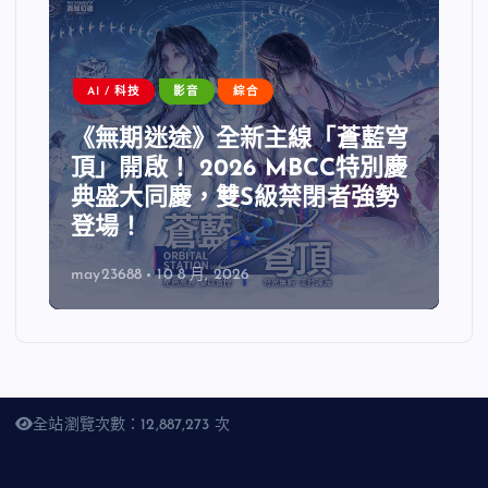
AI / 科技
影音
綜合
《無期迷途》全新主線「蒼藍穹
頂」開啟！ 2026 MBCC特別慶
典盛大同慶，雙S級禁閉者強勢
登場！
may23688
10 8 月, 2026
全站瀏覽次數：12,887,273 次