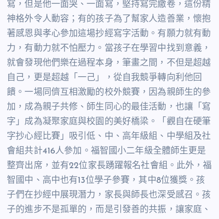
寫，但是他一面哭、一面寫，堅持寫完繳卷，這份精
神格外令人動容；有的孩子為了幫家人造善業，懷抱
著感恩與孝心參加這場抄經寫字活動。有願力就有動
力，有動力就不怕壓力。當孩子在學習中找到意義，
就會發現他們樂在過程本身，筆畫之間，不但是超越
自己，更是超越「一己」，從自我競爭轉向利他回
饋。一場同儕互相激勵的校外競賽，因為親師生的參
加，成為親子共修、師生同心的最佳活動，也讓「寫
字」成為凝聚家庭與校園的美好橋梁。
「觀自在硬筆
字抄心經比賽」吸引低、中、高年級組、中學組及社
會組共計
416
人參加。福智國小二年級全體師生更是
整齊出席，並有
22
位家長踴躍報名社會組。此外，福
智國中、高中也有
13
位學子參賽，其中
8
位獲獎。孩
子們在抄經中展現潛力，家長與師長也深受感召。孩
子的進步不是孤單的，而是引發善的共振，讓家庭、