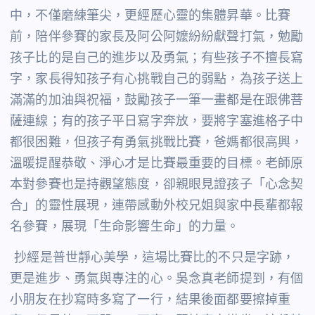
中，不僅磨練筆尖，更經歷心靈的集體昇華。比賽
前，陪伴參賽的家長及阿公阿嬤紛紛獻聲打氣，勉勵
孩子比的是自己的進步以及勇氣；有些孩子不擅長寫
字，家長得知孩子有心挑戰自己的弱點，為孩子送上
滿滿的加油與祝福，鼓勵孩子一筆一畫都是在跟佛菩
薩連線；有的孩子平日寫字奔放，要將字塞進格子中
都很困難，但孩子有勇氣挑戰比賽，爸媽都很高興，
溫暖提醒恭敬、淨心才是比賽最重要的目標。老師原
本對參賽也是持觀望態度，卻親眼見證孩子「心念契
合」的靈性展現，連帶感動外校兄姐與家中長輩都報
名參賽，展現「生命影響生命」的力量。
抄經是普世靜心美學，這場比賽比的不只是字跡，
更是進步、勇氣與專注的心。吳念真老師提到，有個
小朋友在抄寫時多寫了一行，結果後面都要擦掉重