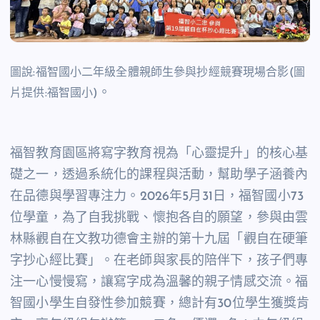
圖說:福智國小二年級全體親師生參與抄經競賽現場合影(圖
。
片提供:福智國小)
福智教育園區將寫字教育視為「心靈提升」的核心基
礎之一，透過系統化的課程與活動，幫助學子涵養內
在品德與學習專注力。
2026
年
5
月
31
日，福智國小
73
位學童，為了自我挑戰、懷抱各自的願望，參與由雲
林縣觀自在文教功德會主辦的第十九屆「觀自在硬筆
字抄心經比賽」。在老師與家長的陪伴下，孩子們專
注一心慢慢寫，讓寫字成為溫馨的親子情感交流。福
智國小學生自發性參加競賽，總計有
30
位學生獲獎肯