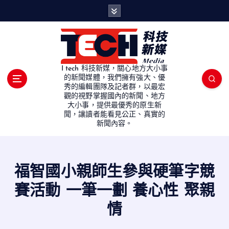
S
k
i
p
t
o
I tech 科技新媒，關心地方大小事
c
的新聞媒體，我們擁有強大、優
秀的編輯團隊及記者群，以最宏
o
觀的視野掌握國內的新聞、地方
n
大小事，提供最優秀的原生新
t
聞，讓讀者能看見公正、真實的
e
新聞內容。
n
t
福智國小親師生參與硬筆字競
賽活動 一筆一劃 養心性 聚親
情