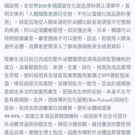
細說明，全世界200多個國家在化妝品原料禁止清單中，皆
明文條列「人類細胞來源衍生物，不可以當做化妝品原料使
用」，就是因為從人類來源的外泌體比較容易誘發不可預期
的疾病，所以必須嚴格管控，目前僅台灣、日本、韓國可以
特例個案審查，審查通過才可以使用，因此，若使用人類來
源外泌體，消費者更需深入了解來源細胞安全檢測資料。
陞醫生技日前已完成完整外泌體履歷追溯與品質監管機制的
建立，涵蓋範圍包括：來源、生產、純化、檢測及成品管理
全流程，原料採用具全球疫苗產業應用基礎之SPF雞胚胎來
源，降低病原污染風險，並確保批次一致性，且由於癌細胞
是經由多次的突變而產生，胚胎為生命的初始，本身不太可
能有癌細胞。此外，透過專利生化脈衝(Bio-Pulsed)與純化
技術，有效去除游離蛋白與雜質，使外泌體純度達
99.99%，並建立多項品質驗證機制，該技術平台亦可提升
外泌體常溫保存穩定性，降低冷鏈依賴，維持囊泡完整性與
產品品質。謝儒生博士指出，因應市場對外泌體品質管理需