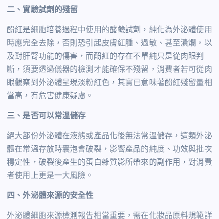
二、實驗試劑的殘留
酚紅是細胞培養過程中使用的酸鹼試劑，純化為外泌體使用
時應完全去除，否則恐引起皮膚紅腫、過敏、甚至潰爛，以
及對肝腎功能的傷害，而酚紅的存在不單純只是從肉眼判
斷，須要透過儀器的檢測才能確保不殘留，消費者若可從肉
眼觀察到外泌體呈現淡粉紅色，其實已意味著酚紅殘留量相
當高，有危害健康疑慮。
三、是否可以常溫儲存
絕大部份外泌體在液態或產品化後無法常溫儲存，這類外泌
體在常溫存放時囊泡會破裂，影響產品的純度、功效與批次
穩定性，破裂後產生的蛋白雜質影所帶來的副作用，對消費
者使用上更是一大風險。
四、外泌體來源的安全性
外泌體細胞來源檢測報告相當重要，需在化妝品原料規範詳