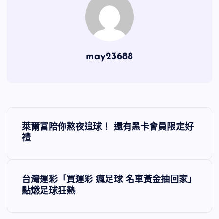
may23688
文
萊爾富陪你熬夜追球！ 還有黑卡會員限定好
章
禮
導
台灣運彩「買運彩 瘋足球 名車黃金抽回家」
覽
點燃足球狂熱