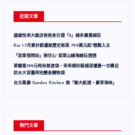
近期文章
遠雄悅來大飯店爸爸身分證「8」越多優惠越狂
Kia 1-7月累計銷量創歷史新高 79.9萬元起*輕鬆入主
「苗栗借問站」揪甘心~苗栗山線海線玩透透
萊爾富599元時尚普渡袋、乖乖順利箱補貨優惠一次購足
防水大容量拜完變身購物袋
台北萬豪 Garden Kitchen 推「鮪大航道・豪享海味」
熱門文章