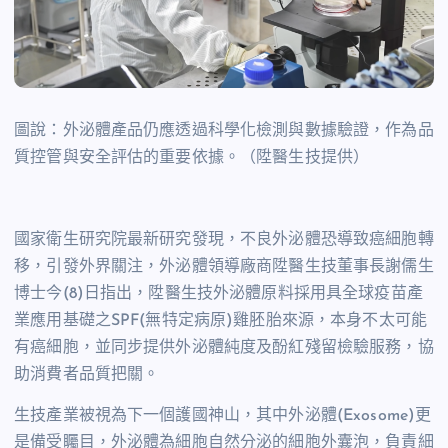
圖說：外泌體產品仍應透過科學化檢測與數據驗證，作為品
質控管與安全評估的重要依據。（陞醫生技提供）
國家衛生研究院最新研究發現，不良外泌體恐導致癌細胞轉
移，引發外界關注，外泌體領導廠商陞醫生技董事長謝儒生
博士今(8)日指出，陞醫生技外泌體原料採用具全球疫苗產
業應用基礎之SPF(無特定病原)雞胚胎來源，本身不太可能
有癌細胞，並同步提供外泌體純度及酚紅殘留檢驗服務，協
助消費者品質把關。
生技產業被視為下一個護國神山，其中外泌體(Exosome)更
是備受矚目，外泌體為細胞自然分泌的細胞外囊泡，負責細