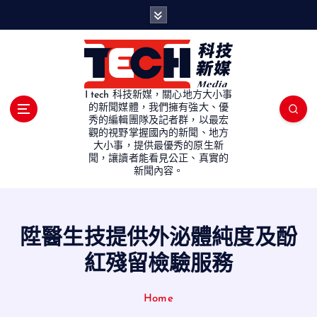
S
k
i
p
t
o
I tech 科技新媒，關心地方大小事
c
的新聞媒體，我們擁有強大、優
秀的編輯團隊及記者群，以最宏
o
觀的視野掌握國內的新聞、地方
n
大小事，提供最優秀的原生新
t
聞，讓讀者能看見公正、真實的
e
新聞內容。
n
t
陞醫生技提供外泌體純度及酚
紅殘留檢驗服務
Home