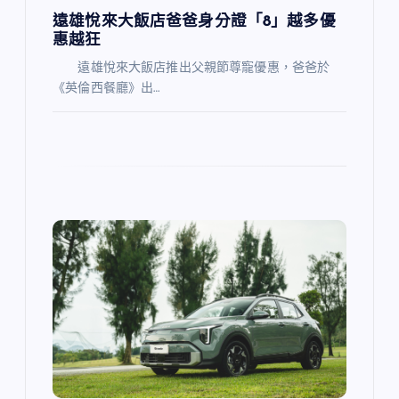
遠雄悅來大飯店爸爸身分證「8」越多優
惠越狂
遠雄悅來大飯店推出父親節尊寵優惠，爸爸於
《英倫西餐廳》出…