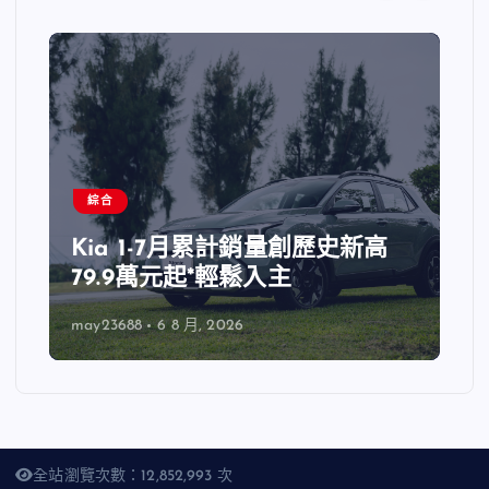
綜合
Kia 1-7月累計銷量創歷史新高
79.9萬元起*輕鬆入主
may23688
6 8 月, 2026
全站瀏覽次數：12,852,993 次