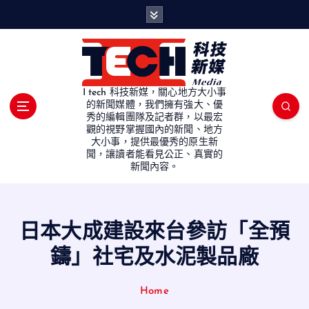
S
k
i
p
t
o
I tech 科技新媒，關心地方大小事
c
的新聞媒體，我們擁有強大、優
秀的編輯團隊及記者群，以最宏
o
觀的視野掌握國內的新聞、地方
n
大小事，提供最優秀的原生新
t
聞，讓讀者能看見公正、真實的
e
新聞內容。
n
t
日本大成建設來台參訪「全預
鑄」社宅及水泥製品廠
Home