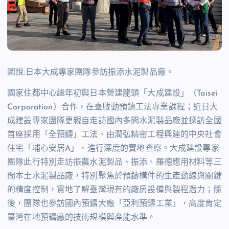
圖說:日本大成專家團隊參訪振添水泥製品廠。
國家住都中心繼年初與日本營建龍頭「大成建設」（
Taisei
Corporation
）合作，在臺啟動預鑄工法專業課程；近日大
成建設專家團隊更親自走訪國內多間水泥製品廠並探訪全國
首座採用「全預鑄」工法、由潤弘精密工程興建的中央社會
住宅「埔心安居
A
」，進行深度的實地查察。大成建設專家
團隊此行特別走訪振農水泥製品、振添、羅德應用材料等三
間本土水泥製品廠，特別聚焦於預鑄構件的生產動線與關鍵
的精度控制，實地了解臺灣現有的廠房設備與製程潛力；隨
後，團隊也參訪國內預鑄大廠「亞利預鑄工業」，高度肯定
臺灣在地預鑄廠的技術規模與產能水準。