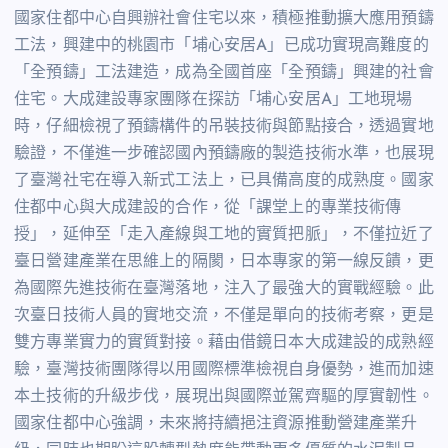
國家住都中心自興辦社會住宅以來，積極推動擴大應用預鑄
工法，興建中的桃園市「埔心安居
A
」已成功實現高難度的
「全預鑄」工法建造，成為全國首座「全預鑄」興建的社會
住宅。大成建設專家團隊在探訪「埔心安居
A
」工地現場
時，仔細檢視了預鑄構件的吊裝技術與節點接合，透過實地
驗證，不僅進一步確認國內預鑄廠的製造技術水準，也展現
了臺灣社宅在導入新式工法上，已具備高度的成熟度。國家
住都中心與大成建設的合作，從「課堂上的專業技術傳
授」，延伸至「走入產線與工地的實質把脈」，不僅拉近了
臺日營建產業在思維上的隔閡，日本專家的第一線反饋，更
為國際先進技術在臺灣落地，注入了最強大的實戰經驗。此
次臺日技術人員的實地交流，不僅是單向的技術考察，更是
雙方專業實力的實質對接。藉由借鏡日本大成建設的成熟經
驗，臺灣技術團隊得以用國際標準檢視自身優勢，進而加速
本土技術的升級步伐，展現出與國際並駕齊驅的厚實韌性。
國家住都中心強調，未來將持續挹注資源推動營建產業升