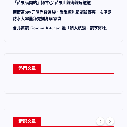
「苗栗借問站」揪甘心~苗栗山線海線玩透透
萊爾富599元時尚普渡袋、乖乖順利箱補貨優惠一次購足
防水大容量拜完變身購物袋
台北萬豪 Garden Kitchen 推「鮪大航道・豪享海味」
熱門文章
精選文章