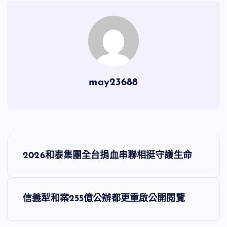
may23688
文
2026和泰集團全台捐血串聯相挺守護生命
章
導
信義犁和案255億公辦都更重啟公開閱覽
覽