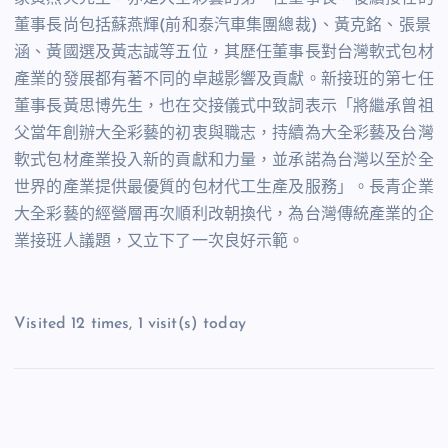
董事長尚包括蘇燕輝(前和泰汽車集團總裁)、黃克銘、張景
涵、黃國選及黃志誠等五位，其歷任董事長對台灣軟式包材
產業的發展都有著不同的卓越影響及貢獻。新接班的第七任
董事長黃思博先生，也在交接儀式中致詞表示「將繼承曾祖
父當年創辦大全彩藝的初衷與職志，持續為大全彩藝及台灣
軟式包材產業投入新的貢獻和力量，並承諾為台灣以至於全
世界的產業提供最優質的包材代工生產及服務」。長青企業
大全彩藝的經營層再次順利改朝換代，為台灣傳統產業的企
業接班人議題，又立下了一次良好示範。
Visited 12 times, 1 visit(s) today