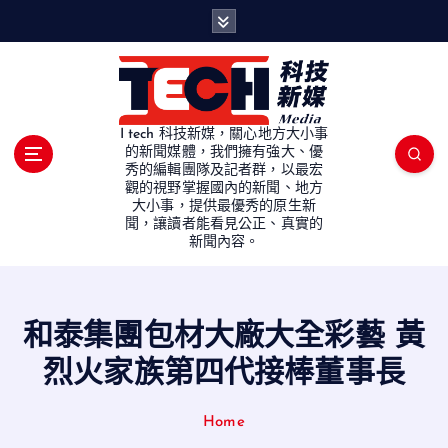
S
k
i
p
t
o
I tech 科技新媒，關心地方大小事
c
的新聞媒體，我們擁有強大、優
秀的編輯團隊及記者群，以最宏
o
觀的視野掌握國內的新聞、地方
n
大小事，提供最優秀的原生新
t
聞，讓讀者能看見公正、真實的
e
新聞內容。
n
t
和泰集團包材大廠大全彩藝 黃
烈火家族第四代接棒董事長
Home