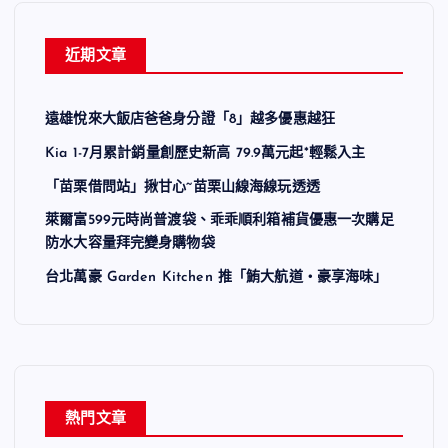
近期文章
遠雄悅來大飯店爸爸身分證「8」越多優惠越狂
Kia 1-7月累計銷量創歷史新高 79.9萬元起*輕鬆入主
「苗栗借問站」揪甘心~苗栗山線海線玩透透
萊爾富599元時尚普渡袋、乖乖順利箱補貨優惠一次購足
防水大容量拜完變身購物袋
台北萬豪 Garden Kitchen 推「鮪大航道・豪享海味」
熱門文章