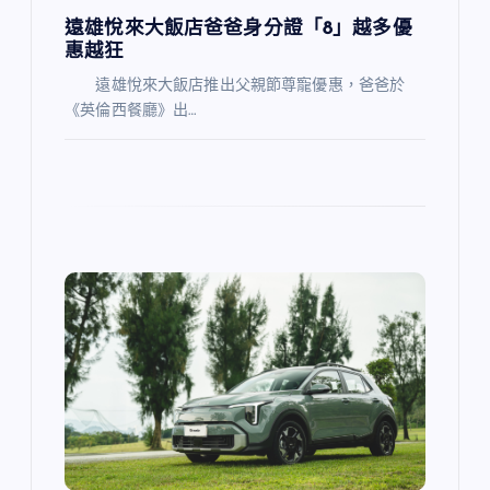
遠雄悅來大飯店爸爸身分證「8」越多優
惠越狂
遠雄悅來大飯店推出父親節尊寵優惠，爸爸於
《英倫西餐廳》出…