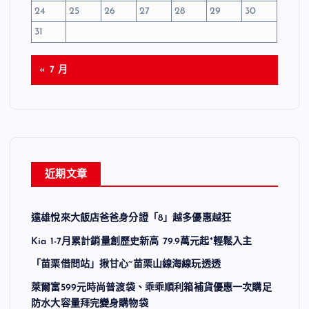
24
25
26
27
28
29
30
31
« 7 月
近期文章
遠雄悅來大飯店爸爸身分證「8」越多優惠越狂
Kia 1-7月累計銷量創歷史新高 79.9萬元起*輕鬆入主
「苗栗借問站」揪甘心~苗栗山線海線玩透透
萊爾富599元時尚普渡袋、乖乖順利箱補貨優惠一次購足
防水大容量拜完變身購物袋