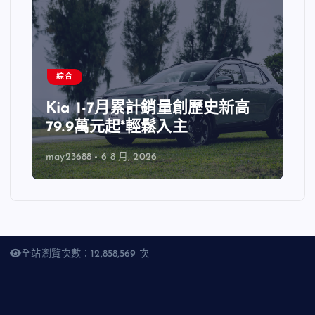
綜合
Kia 1-7月累計銷量創歷史新高
79.9萬元起*輕鬆入主
may23688
6 8 月, 2026
全站瀏覽次數：12,858,569 次