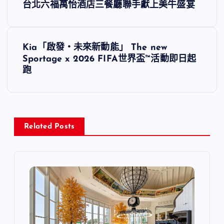
台北六福萬怡酒店三餐廳聯手獻上美牛盛宴
章
導
Kia「啟發・未來新動能」 The new
Sportage x 2026 FIFA世界盃™活動即日起
覽
跑
Related Posts