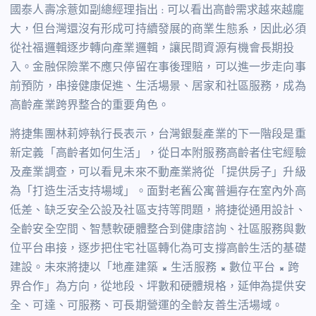
國泰人壽凃薏如副總經理指出 : 可以看出高齡需求越來越龐
大，但台灣還沒有形成可持續發展的商業生態系，因此必須
從社福邏輯逐步轉向產業邏輯，讓民間資源有機會長期投
入。金融保險業不應只停留在事後理賠，可以進一步走向事
前預防，串接健康促進、生活場景、居家和社區服務，成為
高齡產業跨界整合的重要角色。
將捷集團林莉婷執行長表示，台灣銀髮產業的下一階段是重
新定義「高齡者如何生活」，從日本附服務高齡者住宅經驗
及產業調查，可以看見未來不動產業將從「提供房子」升級
為「打造生活支持場域」。面對老舊公寓普遍存在室內外高
低差、缺乏安全公設及社區支持等問題，將捷從通用設計、
全齡安全空間、智慧軟硬體整合到健康諮詢、社區服務與數
位平台串接，逐步把住宅社區轉化為可支撐高齡生活的基礎
建設。未來將捷以「地產建築 × 生活服務 × 數位平台 × 跨
界合作」為方向，從地段、坪數和硬體規格，延伸為提供安
全、可達、可服務、可長期營運的全齡友善生活場域。