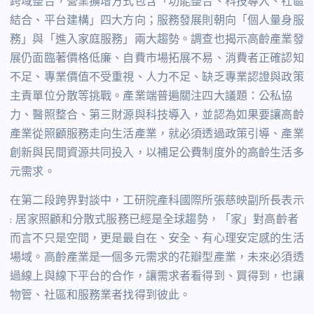
跨域整合，營業擴增方式包含「功能整合、科技導入、社區
結合、平台建構」四大方向；服務發展則朝向「個人量身服
務」與「進入家庭服務」兩大趨勢。調查也揭示高齡產業發
展仍面臨著價格低廉、自費市場拓展不易、消費者正確認知
不足、專業價值不受重視、人力不足、缺乏專業認證與政策
主責單位分散等挑戰。產業端普遍關注四大議題：公私協
力、醫照整合、第三財源與科技導入，並認為如果要讓高齡
產業從照顧服務走向生活產業，就必須透過政策引導、產業
創新與民間資源共同投入，以補足公費制度外的高齡生活多
元需求。
在第二段跨界對談中，工研院產科國際所張慈映副所長表示
: 居家照顧和分散式服務已經是全球趨勢，「家」對高齡者
而言不只是空間，更是最自在、安全、有心理安定感的生活
場域。高齡產業是一個多元需求的花瓣型產業，未來必須透
過線上與線下平台的合作，讓需求者看得到、買得到，也讓
物管、社區和服務業者找得到彼此。