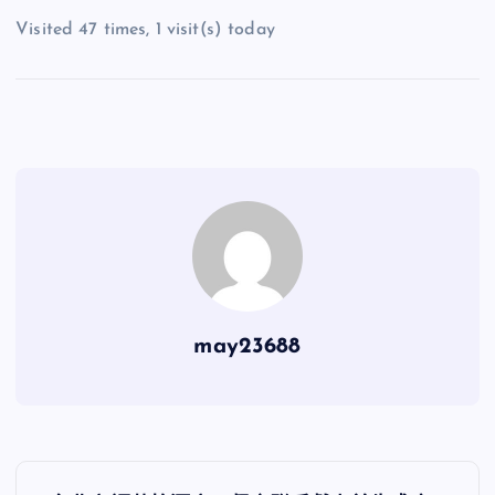
Visited 47 times, 1 visit(s) today
may23688
文