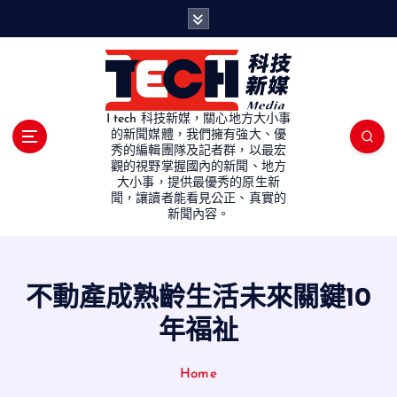
S
k
i
p
t
o
I tech 科技新媒，關心地方大小事
c
的新聞媒體，我們擁有強大、優
秀的編輯團隊及記者群，以最宏
o
觀的視野掌握國內的新聞、地方
n
大小事，提供最優秀的原生新
t
聞，讓讀者能看見公正、真實的
e
新聞內容。
n
t
不動產成熟齡生活未來關鍵10
年福祉
Home