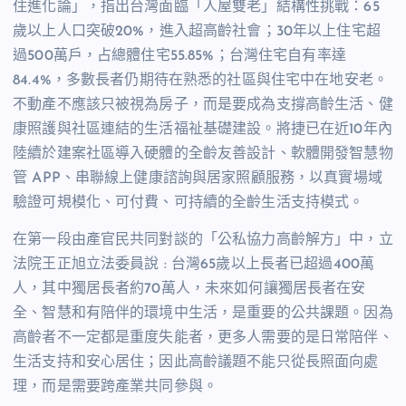
住進化論」，指出台灣面臨「人屋雙老」結構性挑戰：65
歲以上人口突破20%，進入超高齡社會；30年以上住宅超
過500萬戶，占總體住宅55.85%；台灣住宅自有率達
84.4%，多數長者仍期待在熟悉的社區與住宅中在地安老。
不動產不應該只被視為房子，而是要成為支撐高齡生活、健
康照護與社區連結的生活福祉基礎建設。將捷已在近10年內
陸續於建案社區導入硬體的全齡友善設計、軟體開發智慧物
管 APP、串聯線上健康諮詢與居家照顧服務，以真實場域
驗證可規模化、可付費、可持續的全齡生活支持模式。
在第一段由產官民共同對談的「公私協力高齡解方」中，立
法院王正旭立法委員說 : 台灣65歲以上長者已超過400萬
人，其中獨居長者約70萬人，未來如何讓獨居長者在安
全、智慧和有陪伴的環境中生活，是重要的公共課題。因為
高齡者不一定都是重度失能者，更多人需要的是日常陪伴、
生活支持和安心居住；因此高齡議題不能只從長照面向處
理，而是需要跨產業共同參與。