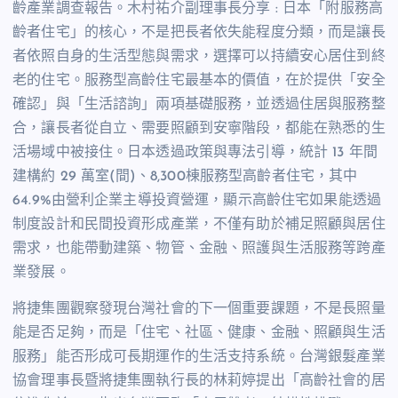
齡產業調查報告。木村祐介副理事長分享 : 日本「附服務高
齡者住宅」的核心，不是把長者依失能程度分類，而是讓長
者依照自身的生活型態與需求，選擇可以持續安心居住到終
老的住宅。服務型高齡住宅最基本的價值，在於提供「安全
確認」與「生活諮詢」兩項基礎服務，並透過住居與服務整
合，讓長者從自立、需要照顧到安寧階段，都能在熟悉的生
活場域中被接住。日本透過政策與專法引導，統計
13
年間
建構約
29
萬室
(
間
)
、8,300棟服務型高齡者住宅，其中
64.9%由營利企業主導投資營運，顯示高齡住宅如果能透過
制度設計和民間投資形成產業，不僅有助於補足照顧與居住
需求，也能帶動建築、物管、金融、照護與生活服務等跨產
業發展。
將捷集團觀察發現台灣社會的下一個重要課題，不是長照量
能是否足夠，而是「住宅、社區、健康、金融、照顧與生活
服務」能否形成可長期運作的生活支持系統。台灣銀髮產業
協會理事長暨將捷集團執行長的林莉婷提出「高齡社會的居