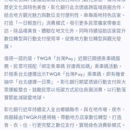
歷史文化與特色美食，彰化銀行此次透過跨區域商圈合作，
結合地方觀光魅力與數位支付便利性，串聯兩地特色店家，
打造「一日輕旅行」消費模式，吸引更多民眾攜家帶眷走
訪，除品嚐美食、體驗在地文化外，同時持續協助店家提升
數位轉型與行動支付使用率，促進地方數位轉型與觀光發
展。
值得一提的是，
TWQR
「台灣
Pay
」近期已開通乘車碼服
務，民眾可搭配「綁定乘車碼 好康再加碼」乘車碼活動，
於搭乘台北捷運出示
TWQR
「台灣
Pay
」乘車碼，即有機會
抽中「台北捷運一日票」。彰化銀行期望透過行動支付與大
眾運輸整合，鼓勵民眾以低碳方式前往商圈消費，以行動落
實節能減碳愛地球。
彰化銀行近年持續走入全台鄉鎮縣市，與在地市場、夜市、
商圈藉由
TWQR
共通規格，帶動地方店家數位轉型，打造
食、衣、住、行更完整之數位支付，實現綠色消費新模式。