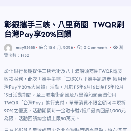
彰銀攜手三峽、八里商圈 TWQR刷
台灣Pay享20%回饋
may23688
綜合
15 6 月, 2026
0 Comments
瀏
覽次數：1432
彰化銀行長期提供三峽老街及八里渡船頭商圈
TWQR
電支
收款服務，此次再攜手舉辦「三峽
X
八里攜手趴趴走 揪用台
灣
Pay
享
20%
大回饋」活動，凡於
115
年
6
月
16
日至
115
年
12
月
15
日活動期間，至三峽老街商圈及八里渡船頭商圈使用
TWQR
「台灣
Pay
」進行支付，單筆消費不限金額可享現折
20%
之優惠，活動期間每一金融卡號
/
帳戶最高回饋
1,000
元
為限，活動回饋總金額上限
50
萬元。
三峽老街與八里渡船頭皆為北台灣熱門觀光景點，擁有深厚