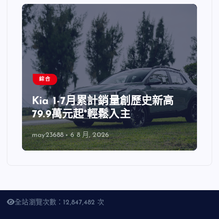
綜合
Kia 1-7月累計銷量創歷史新高
79.9萬元起*輕鬆入主
may23688
6 8 月, 2026
全站瀏覽次數：12,847,482 次