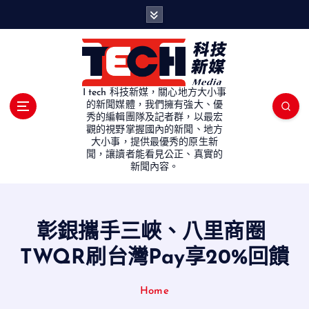
S
k
i
p
t
o
I tech 科技新媒，關心地方大小事
c
的新聞媒體，我們擁有強大、優
秀的編輯團隊及記者群，以最宏
o
觀的視野掌握國內的新聞、地方
n
大小事，提供最優秀的原生新
t
聞，讓讀者能看見公正、真實的
e
新聞內容。
n
t
彰銀攜手三峽、八里商圈
TWQR刷台灣Pay享20%回饋
Home