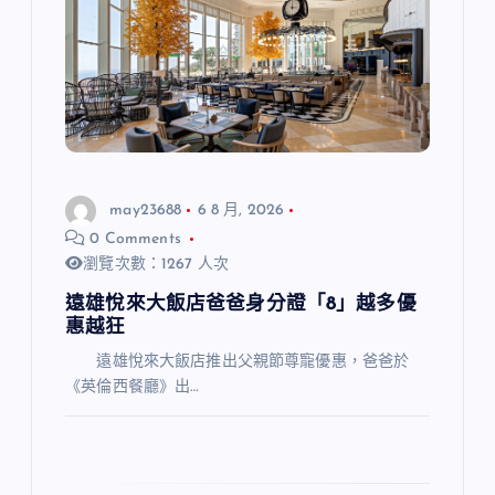
may23688
6 8 月, 2026
0 Comments
瀏覽次數：1267 人次
遠雄悅來大飯店爸爸身分證「8」越多優
惠越狂
遠雄悅來大飯店推出父親節尊寵優惠，爸爸於
《英倫西餐廳》出…