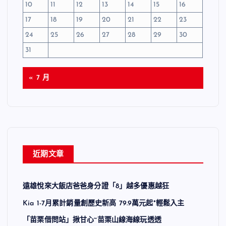
10
11
12
13
14
15
16
17
18
19
20
21
22
23
24
25
26
27
28
29
30
31
« 7 月
近期文章
遠雄悅來大飯店爸爸身分證「8」越多優惠越狂
Kia 1-7月累計銷量創歷史新高 79.9萬元起*輕鬆入主
「苗栗借問站」揪甘心~苗栗山線海線玩透透