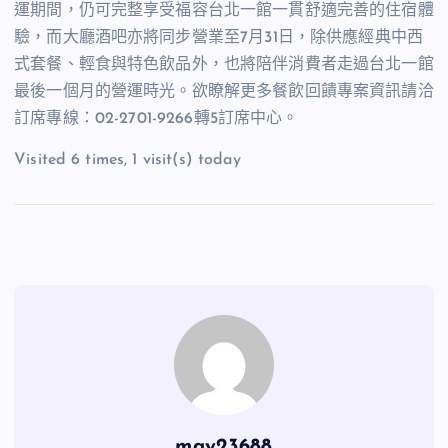
運期間，仍可完整享受福容台北一館一貫舒適完善的住宿體
驗，而大廳酒吧亦將同步營業至
7
月
31
日，除供應經典中西
式套餐、輕食與特色飲品外，也將陪伴消費者走過台北一館
最後一個月的營運時光。欲瞭解更多餐飲回饋專案資訊請洽
訂席專線：
02-2701-9266
轉
5
訂席中心。
Visited 6 times, 1 visit(s) today
may23688