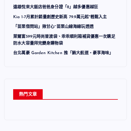
遠雄悅來大飯店爸爸身分證「8」越多優惠越狂
Kia 1-7月累計銷量創歷史新高 79.9萬元起*輕鬆入主
「苗栗借問站」揪甘心~苗栗山線海線玩透透
萊爾富599元時尚普渡袋、乖乖順利箱補貨優惠一次購足
防水大容量拜完變身購物袋
台北萬豪 Garden Kitchen 推「鮪大航道・豪享海味」
熱門文章