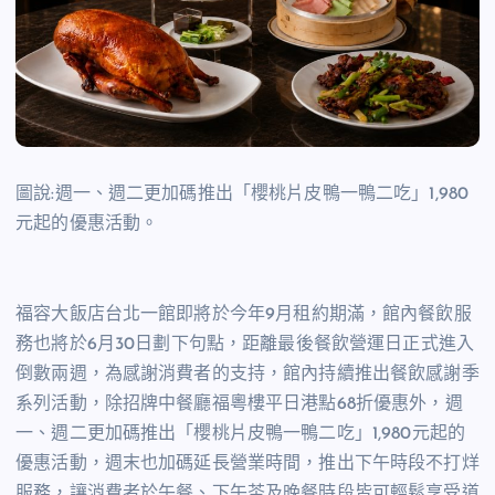
圖說:週一、週二更加碼推出「櫻桃片皮鴨一鴨二吃」
1,980
元起的優惠活動。
福容大飯店台北一館即將於今年
9
月租約期滿，館內餐飲服
務也將於
6
月
30
日劃下句點，距離最後餐飲營運日正式進入
倒數兩週，為感謝消費者的支持，館內持續推出餐飲感謝季
系列活動，除招牌中餐廳福粵樓平日港點
68
折優惠外，週
一、週二更加碼推出「櫻桃片皮鴨一鴨二吃」
1,980
元起的
優惠活動，週末也加碼延長營業時間，推出下午時段不打烊
服務，讓消費者於午餐、下午茶及晚餐時段皆可輕鬆享受道