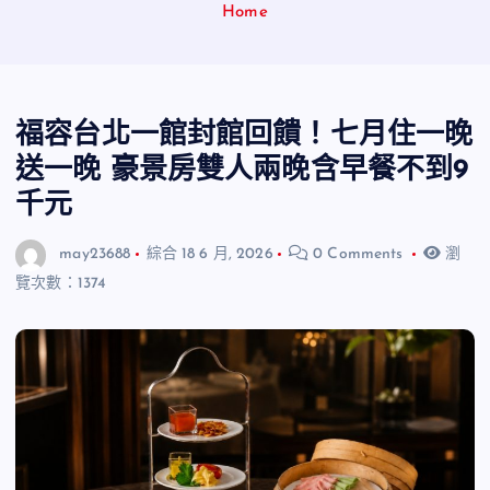
Home
福容台北一館封館回饋！七月住一晚
送一晚 豪景房雙人兩晚含早餐不到9
千元
may23688
綜合
18 6 月, 2026
0 Comments
瀏
覽次數：1374