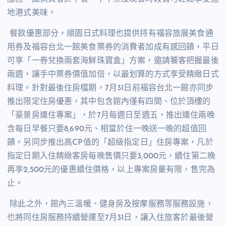
地港式美味。
餐飲優惠部分，順園日式料理也提供持有福容旅展美食通
用券及福容台北一館美食票券的消費者加成有感回饋，平日
可享「一券兌換兩套海鮮珠寶盒」方案，邀請饕客把握最後
兩週，讓手中票券價值加倍，以最划算的方式享受精緻日式
料理。針對最後住房檔期，
7
月
31
日前福容台北一館亦同步
推出限定住房優惠，其中包含館內僅有四間、位於頂樓的
「豪景房連住專案」，於
7
月每週日至週五，推出連住兩晚
含每日早餐只要
8,690
元、相當於住一晚送一晚的超值回
饋。另同步推出高
CP
值的「超級指定日」住房專案，凡於
指定日期入住精緻客房每晚售價只要
3,000
元，續住第二晚
再享
2,500
元的優惠續住價格，以上專案房量有限，售完為
止。
除此之外，館內三溫暖、健身房及按摩服務等服務設施，
也將同住房服務持續營運至
7
月
31
日，讓入住旅客於最後營