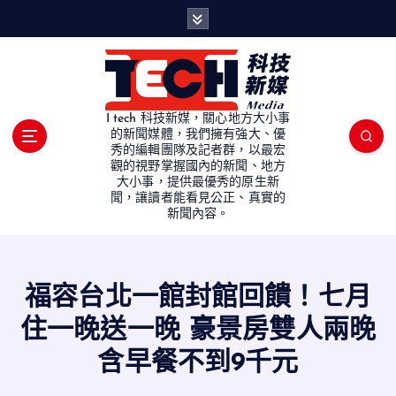
S
k
i
p
t
o
I tech 科技新媒，關心地方大小事
c
的新聞媒體，我們擁有強大、優
秀的編輯團隊及記者群，以最宏
o
觀的視野掌握國內的新聞、地方
n
大小事，提供最優秀的原生新
t
聞，讓讀者能看見公正、真實的
e
新聞內容。
n
t
福容台北一館封館回饋！七月
住一晚送一晚 豪景房雙人兩晚
含早餐不到9千元