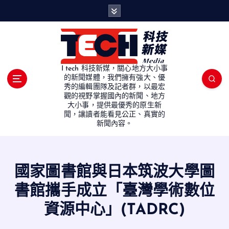
S
k
i
p
t
o
I tech 科技新媒，關心地方大小事
c
的新聞媒體，我們擁有強大、優
秀的編輯團隊及記者群，以最宏
o
觀的視野掌握國內的新聞、地方
n
大小事，提供最優秀的原生新
t
聞，讓讀者能看見公正、真實的
e
新聞內容。
n
t
國家圖書館與日本筑波大學圖
書館攜手成立「臺灣學術數位
資源中心」(TADRC)