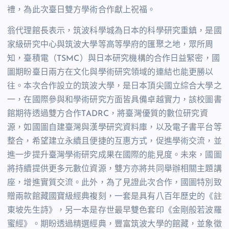
禮，為此次臺日雙方學術合作獻上祝福。
翁代理館長表示，筑波科學城為日本的科學研究重鎮，是國
家級研究中心與筑波大學等高等學府的匯聚之地，眾所周
知，臺積電（
TSMC
）與日本研究機構的合作日益緊密，國
圖期盼臺日兩方在文化與學術研究領域的連結也能更勝以
往。本次合作設立的筑波大學，是日本頂尖國立綜合大學之
一，在國際參與和學術研究方面皆具備卓越實力，該校圖書
館期待透過雙方合作
TADRC
，將臺灣優質的數位研究資
源，如國圖自建臺灣與漢學研究資料庫，以及電子書平台等
整合，希望建立永續且便捷的互惠方式，促進學術交流，並
進一步提升臺灣學術研究成果在國際的能見度。未來，國圖
將持續提供更多元數位資源，雙方亦將共同舉辦相關主題講
座，增進實質交流。此外，為了見證此次合作，國圖特別致
贈兩款館藏國寶級經典複刻，一套是具有八百年歷史的《註
東坡先生詩》，另一本是存世最早雙色套印《金剛般若波羅
蜜經》。期盼透過精選經典，豐富筑波大學的館藏，並象徵