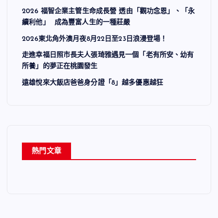
2026 福智企業主管生命成長營 透由「觀功念恩」、「永
續利他」 成為豐富人生的一種莊嚴
2026東北角外澳月夜8月22日至23日浪漫登場！
走進幸福日照市長夫人張琦雅遇見一個「老有所安、幼有
所養」的夢正在桃園發生
遠雄悅來大飯店爸爸身分證「8」越多優惠越狂
熱門文章