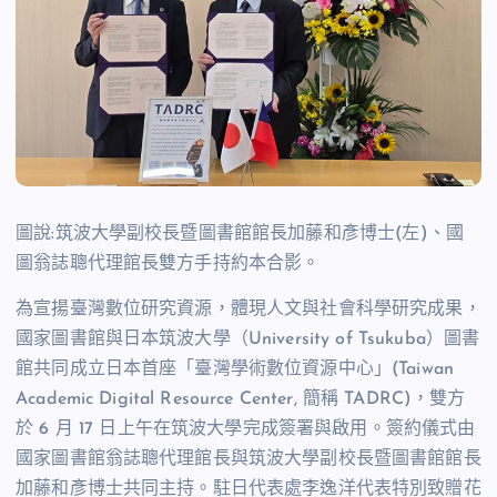
圖說:筑波大學副校長暨圖書館館長加藤和彥博士
(
左
)
、國
圖翁誌聰代理館長雙方手持約本合影。
為宣揚臺灣數位研究資源，體現人文與社會科學研究成果，
國家圖書館與日本筑波大學（
University of Tsukuba
）圖書
館共同成立日本首座「臺灣學術數位資源中心」
(Taiwan
Academic Digital Resource Center,
簡稱
TADRC)
，雙方
於
6
月
17
日上午在筑波大學完成簽署與啟用。簽約儀式由
國家圖書館翁誌聰代理館長與筑波大學副校長暨圖書館館長
加藤和彥博士共同主持。駐日代表處李逸洋代表特別致贈花