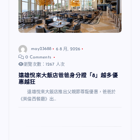
may23688
6 8 月, 2026
0 Comments
瀏覽次數：1267 人次
遠雄悅來大飯店爸爸身分證「8」越多優
惠越狂
遠雄悅來大飯店推出父親節尊寵優惠，爸爸於
《英倫西餐廳》出…