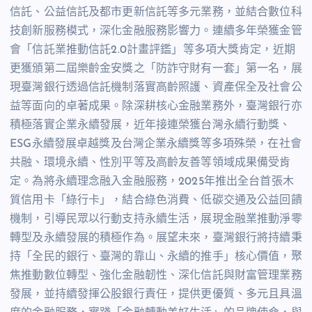
信託、公益信託及都市更新信託等多元業務，並結合數位科
技創新服務模式，深化金融服務影響力。連續多年榮獲金管
會「信託業推動信託
2.0
計畫評鑑」等多項大獎肯定，近期
更獲頒第二屆樂齡金安獎之「防詐守財有一套」第一名，展
現臺灣銀行透過信託機制落實高齡照護、資產保全及社會公
益等面向的卓著成果。除深耕核心金融業務外，臺灣銀行亦
積極落實企業永續發展，近年接連榮獲台灣永續行動獎、
ESG
永續發展卓越獎及台灣企業永續獎等多項殊榮，在社會
共融、環境永續、性別平等及高齡友善等領域成果備受肯
定。為將永續理念融入金融服務，
2025
年推出全台首張木
質信用卡「綠行卡」，結合綠色消費、低碳交通及公益回饋
機制，引導民眾以行動支持永續生活，展現金融業推動淨零
轉型及永續發展的積極作為。展望未來，臺灣銀行將持續秉
持「全民的銀行、臺灣的靠山、永續的推手」核心價值，聚
焦推動數位轉型、強化金融韌性、深化信託與財富管理業務
發展，並持續發揮公股銀行責任，提供更優質、多元且具溫