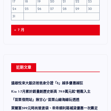
17
18
19
20
21
22
23
24
25
26
27
28
29
30
31
« 7 月
近期文章
遠雄悅來大飯店爸爸身分證「8」越多優惠越狂
Kia 1-7月累計銷量創歷史新高 79.9萬元起*輕鬆入主
「苗栗借問站」揪甘心~苗栗山線海線玩透透
萊爾富599元時尚普渡袋、乖乖順利箱補貨優惠一次購足