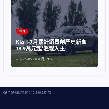
綜合
Kia 1-7月累計銷量創歷史新高
79.9萬元起*輕鬆入主
may23688
6 8 月, 2026
全站瀏覽次數：12,848,557 次