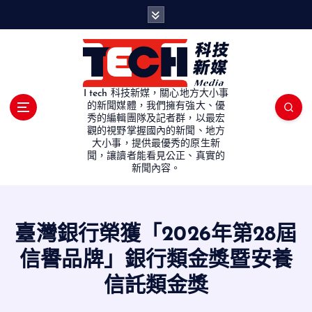
S
k
i
p
t
o
I tech 科技新媒，關心地方大小事
c
的新聞媒體，我們擁有強大、優
秀的編輯團隊及記者群，以最宏
o
觀的視野掌握國內的新聞、地方
n
大小事，提供最優秀的原生新
t
聞，讓讀者能看見公正、真實的
e
新聞內容。
n
t
臺灣銀行榮獲「2026年第28屆
信譽品牌」銀行類金獎暨安養
信託類金獎