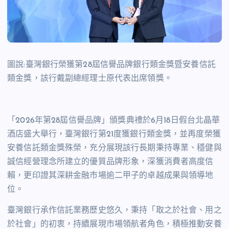
圖說:臺灣銀行榮獲第28屆信譽品牌銀行類金獎暨安養信託
類金獎，該行戴副總經理士原代表出席領獎。
「
2026
年第
28
屆信譽品牌」頒獎典禮於
6
月
18
日假台北晶華
酒店盛大舉行，臺灣銀行第
21
度獲銀行類金獎，並再度榮獲
安養信託類金獎殊榮，充分展現該行長期秉持專業、穩健與
誠信經營理念所建立的優質品牌形象，深獲消費者高度信
賴，更印證其深耕金融市場逾二甲子的卓越成果與領導地
位。
臺灣銀行承作信託業務歷史悠久，秉持「取之於社會、用之
於社會」的初衷，持續展現市場領航者角色，積極推動安養