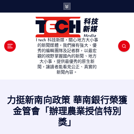
S
k
i
p
t
o
I tech 科技新媒，關心地方大小事
c
的新聞媒體，我們擁有強大、優
秀的編輯團隊及記者群，以最宏
o
觀的視野掌握國內的新聞、地方
n
大小事，提供最優秀的原生新
t
聞，讓讀者能看見公正、真實的
e
新聞內容。
n
t
力挺新南向政策 華南銀行榮獲
金管會「辦理農業授信特別
獎」