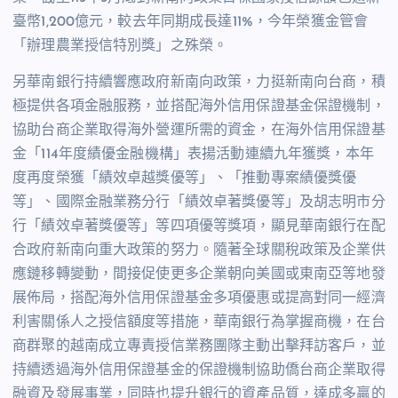
臺幣1,200億元，較去年同期成長達11%，今年榮獲金管會
「辦理農業授信特別獎」之殊榮。
另華南銀行持續響應政府新南向政策，力挺新南向台商，積
極提供各項金融服務，並搭配海外信用保證基金保證機制，
協助台商企業取得海外營運所需的資金，在海外信用保證基
金「114年度績優金融機構」表揚活動連續九年獲獎，本年
度再度榮獲「績效卓越獎優等」、「推動專案績優獎優
等」、國際金融業務分行「績效卓著獎優等」及胡志明市分
行「績效卓著獎優等」等四項優等獎項，顯見華南銀行在配
合政府新南向重大政策的努力。隨著全球關稅政策及企業供
應鏈移轉變動，間接促使更多企業朝向美國或東南亞等地發
展佈局，搭配海外信用保證基金多項優惠或提高對同一經濟
利害關係人之授信額度等措施，華南銀行為掌握商機，在台
商群聚的越南成立專責授信業務團隊主動出擊拜訪客戶，並
持續透過海外信用保證基金的保證機制協助僑台商企業取得
融資及發展事業，同時也提升銀行的資產品質，達成多贏的