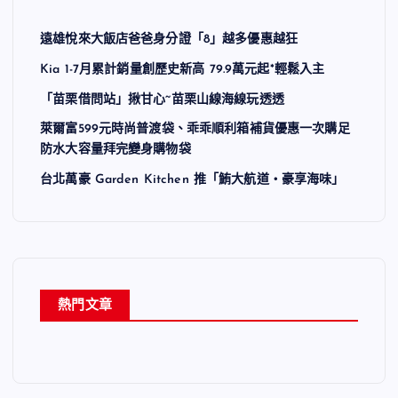
遠雄悅來大飯店爸爸身分證「8」越多優惠越狂
Kia 1-7月累計銷量創歷史新高 79.9萬元起*輕鬆入主
「苗栗借問站」揪甘心~苗栗山線海線玩透透
萊爾富599元時尚普渡袋、乖乖順利箱補貨優惠一次購足
防水大容量拜完變身購物袋
台北萬豪 Garden Kitchen 推「鮪大航道・豪享海味」
熱門文章