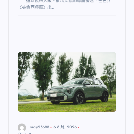
遠雄悅來大飯店推出父親節尊寵優惠，爸爸於
《英倫西餐廳》出…
may23688
6 8 月, 2026