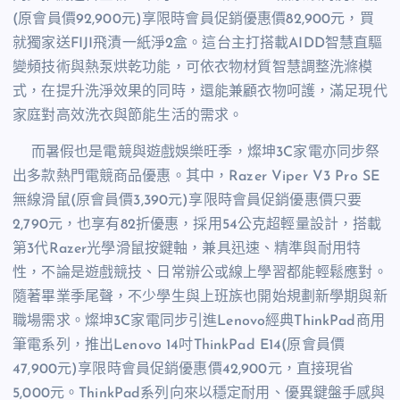
(
原會員價
92,900
元
)
享限時會員促銷優惠價
82,900
元，買
就獨家送
FIJI
飛漬一紙淨
2
盒。這台主打搭載
AIDD
智慧直驅
變頻技術與熱泵烘乾功能，可依衣物材質智慧調整洗滌模
式，在提升洗淨效果的同時，還能兼顧衣物呵護，滿足現代
家庭對高效洗衣與節能生活的需求。
而暑假也是電競與遊戲娛樂旺季，燦坤
3C
家電亦同步祭
出多款熱門電競商品優惠。其中，
Razer Viper V3 Pro SE
無線滑鼠
(
原會員價
3,390
元
)
享限時會員促銷優惠價只要
2,790
元，也享有
82
折優惠，採用
54
公克超輕量設計，搭載
第
3
代
Razer
光學滑鼠按鍵軸，兼具迅速、精準與耐用特
性，不論是遊戲競技、日常辦公或線上學習都能輕鬆應對。
隨著畢業季尾聲，不少學生與上班族也開始規劃新學期與新
職場需求。燦坤
3C
家電同步引進
Lenovo
經典
ThinkPad
商用
筆電系列，推出
Lenovo 14
吋
ThinkPad E14
(
原會員價
47,900
元
)
享限時會員促銷優惠價
42,900
元，直接現省
5,000
元。
ThinkPad
系列向來以穩定耐用、優異鍵盤手感與