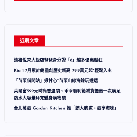
近期文章
遠雄悅來大飯店爸爸身分證「8」越多優惠越狂
Kia 1-7月累計銷量創歷史新高 79.9萬元起*輕鬆入主
「苗栗借問站」揪甘心~苗栗山線海線玩透透
萊爾富599元時尚普渡袋、乖乖順利箱補貨優惠一次購足
防水大容量拜完變身購物袋
台北萬豪 Garden Kitchen 推「鮪大航道・豪享海味」