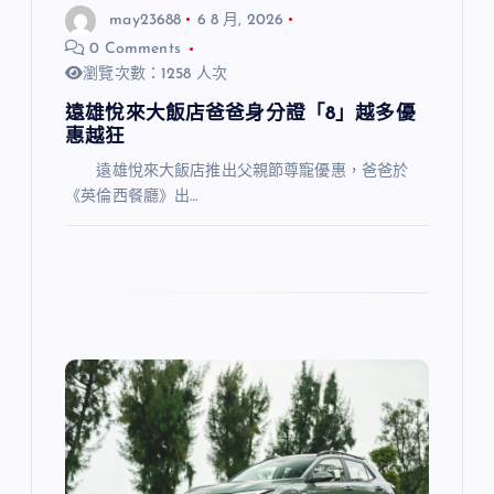
may23688
6 8 月, 2026
0 Comments
瀏覽次數：1258 人次
遠雄悅來大飯店爸爸身分證「8」越多優
惠越狂
遠雄悅來大飯店推出父親節尊寵優惠，爸爸於
《英倫西餐廳》出…