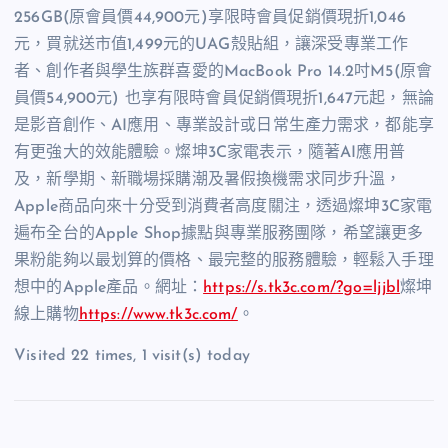
256GB
(
原會員價
44,900
元
)
享限時會員促銷價現折
1,046
元，買就送市值
1,499
元的
UAG
殼貼組，讓深受專業工作
者、創作者與學生族群喜愛的
MacBook Pro 14.2
吋
M5
(
原會
員價
54,900
元
)
也享有限時會員促銷價現折
1,647
元起，無論
是影音創作、
AI
應用、專業設計或日常生產力需求，都能享
有更強大的效能體驗。燦坤
3C
家電表示，隨著
AI
應用普
及，新學期、新職場採購潮及暑假換機需求同步升溫，
Apple
商品向來十分受到消費者高度關注，透過燦坤
3C
家電
遍布全台的
Apple Shop
據點與專業服務團隊，希望讓更多
果粉能夠以最划算的價格、最完整的服務體驗，輕鬆入手理
想中的
Apple
產品。
網址：
https://s.tk3c.com/?go=ljjbl
燦坤
線上購物
https://www.tk3c.com/
。
Visited 22 times, 1 visit(s) today