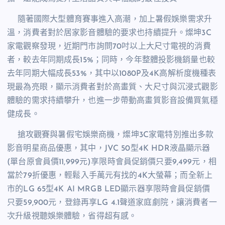
隨著國際大型體育賽事進入高潮，加上暑假娛樂需求升
溫，消費者對於居家影音體驗的要求也持續提升。燦坤
3C
家電觀察發現，近期門市詢問
70
吋以上大尺寸電視的消費
者，較去年同期成長
15%
；同時，今年整體投影機銷量也較
去年同期大幅成長
53%
，其中以
1080P
及
4K
高解析度機種表
現最為亮眼，顯示消費者對於高畫質、大尺寸與沉浸式觀影
體驗的需求持續攀升，也進一步帶動高畫質影音設備買氣穩
健成長。
搶攻觀賽與暑假宅娛樂商機，燦坤
3C
家電特別推出多款
影音明星商品優惠，其中，
JVC 50
型
4K HDR
液晶顯示器
(
單台原會員價
11,999
元
)
享限時會員促銷價只要
9,499
元，相
當於
79
折優惠，輕鬆入手萬元有找的
4K
大螢幕；而全新
上
市的
LG 65
型
4K AI MRGB LED
顯示器享限時
會員促銷價
只要
59,900
元，登錄再享
LG 4.1
聲道家庭劇院，讓消費者一
次升級視聽娛樂體驗，省得超有感。