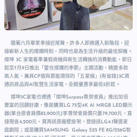
隨著六月畢業季接近尾聲，
許多人即將邁入新階段、迎
接嶄新人生的燦爛時刻，同時也是為生活升級的最佳契機。
燦坤
3C
家電看準暑假商機與新生活轉換的消費動能，
即日
起
至
7
月
9
日推出「愛在燦爛的季節」主題活動，精選多款
高人氣、兼具
CP
值與節能環保的「五星級」
(
有省錢
)3C
資
通訊商品與
AI
智慧生活家電，全館優惠享最低
5
折起。
燦坤
3C
家電也禮遇「燦坤
Surpass
尊榮會員」推出加倍
豐富的回饋好康，像是購買
LG 75
型
4K AI MRGB LED
顯示
器
(
單台原會員價
83,900
元
)
享尊榮會員價只要
79,700
元，直
接現省
4,200
元，買再送原廠壁掛架，登錄送
LG4.1
聲道家
庭劇院；或是購買
SAMSUNG Galaxy S25 FE 8G/256G
智