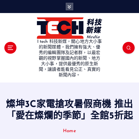
S
k
i
p
t
o
I tech 科技新媒，關心地方大小事
c
的新聞媒體，我們擁有強大、優
秀的編輯團隊及記者群，以最宏
o
觀的視野掌握國內的新聞、地方
n
大小事，提供最優秀的原生新
t
聞，讓讀者能看見公正、真實的
e
新聞內容。
n
t
燦坤3C家電搶攻暑假商機 推出
「愛在燦爛的季節」全館5折起
Home