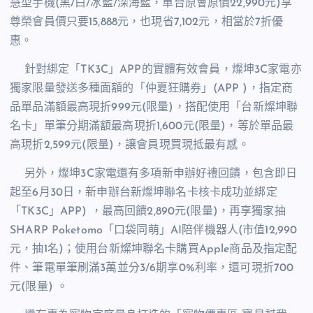
慧型手機
(
黑
/
白
/
冰藍
/
深海藍，單台原會原價
22,990
元
)
享
尊榮會員價只要
15,888
元，也現省
7,102
元，相當於
7
折優
惠。
針對綁定「
TK3C
」
APP
的實體有效會員，燦坤
3C
家電亦
獨家限量發送多種面額的「仲夏狂購券」
(APP
)
，指定商
品單品滿額最高現折
999
元
(
限量
)
，搭配使用「台新燦坤聯
名卡」單筆分期滿額最高現折
1,600
元
(
限量
)
，等於單品最
高現折
2,599
元
(
限量
)
，讓會員現買現抵最有感。
另外，燦坤
3C
家電還有多項新申辦好禮回饋，包含即日
起至
6
月
30
日，新申辦台新燦坤聯名卡核卡成功並綁定
「
TK3C
」
APP)
，最高回饋
2,890
元
(
限量
)
，再享獨家抽
SHARP Poketomo
「口袋同萌」
AI
陪伴機器人
(
市值
12,990
元，抽
1
名
)
；使用台新燦坤聯名卡購買
Apple
商品及指定配
件、筆電單筆刷滿
3
萬並分
3/6
期享
0%
利率，還可現折
700
元
(
限量
)
。