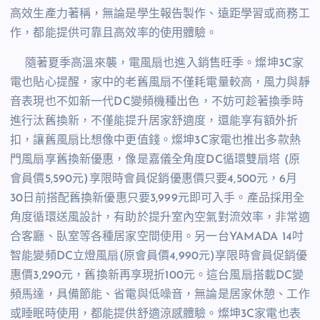
高效生產力著稱，無論是學生報告製作、遠距學習或商務工
作，都能提供可靠且高效率的使用體驗。
隨著夏季高溫來襲，電風扇也進入銷售旺季。燦坤
3C
家
電也貼心提醒，家中的老舊風扇不僅耗電量較高，風力與靜
音表現也不如新一代
DC
變頻機種出色，不妨可趁著換季時
進行汰舊換新，不僅能提升居家舒適度，還能享有額外折
扣，讓舊風扇比想像中更值錢。
燦坤
3C
家電
也推出多款熱
門風扇享舊換新優惠，像是嘉儀全角度
DC
循環雙扇塔
(
原
會員價
5,590
元
)
享限時會員促銷優惠價只要
4,500
元，
6
月
30
日前搭配舊換新優惠只要
3,999
元即可入手。產品採用全
角度循環送風設計，有助於提升室內空氣對流效率，非常適
合客廳、臥室等各種居家空間使用。另一台
YAMADA 14
吋
智能變頻
DC
立燈風扇
(
原會員價
4,990
元
)
享限時會員促銷優
惠價
3,290
元，舊換新再享現折
100
元。這台風扇搭載
DC
變
頻馬達，具備節能、省電與低噪音，無論是居家休憩、工作
或睡眠時使用，都能提供舒適涼感體驗。
燦坤
3C
家電
也表