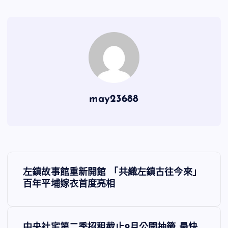
may23688
文
左鎮故事館重新開館 「共織左鎮古往今來」
章
百年平埔嫁衣首度亮相
導
中央社宅第二季招租截止9月公開抽籤 最快