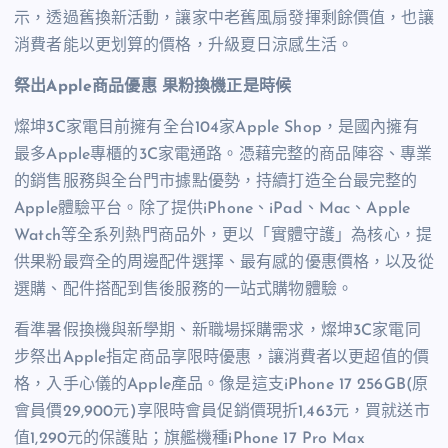
示，透過舊換新活動，讓家中老舊風扇發揮剩餘價值，也讓
消費者能以更划算的價格，升級夏日涼感生活。
祭出
Apple
商品優惠 果粉換機正是時候
燦坤
3C
家電目前擁有全台
104
家
Apple Shop
，是國內擁有
最多
Apple
專櫃的
3C
家電通路。憑藉完整的商品陣容、專業
的銷售服務與全台門市據點優勢，持續打造全台最完整的
Apple
體驗平台。除了提供
iPhone
、
iPad
、
Mac
、
Apple
Watch
等全系列熱門商品外，更以「實體守護」為核心，提
供果粉最齊全的周邊配件選擇、最有感的優惠價格，以及從
選購、配件搭配到售後服務的一站式購物體驗。
看準暑假換機與新學期、新職場採購需求，燦坤
3C
家電同
步祭出
Apple
指定商品享限時優惠，讓消費者以更超值的價
格，入手心儀的
Apple
產品。像是這支
iPhone 17 256GB
(
原
會員價
29,900
元
)
享限時會員促銷價現折
1,463
元，買就送市
值
1,290
元的保護貼；旗艦機種
iPhone 17 Pro Max