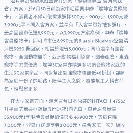
還有專為寵物家庭量身打造的「寵物價專區 寶貝幫我
省」方案，於
6
月
30
日前為家中毛寶貝申辦「燦坤會員寵物
卡」，
消費者
不僅可依需求選擇
500
元、
900
元、
1,200
元或
3,990
元等不同入會方案，並享有「入會精緻好禮多選
1
」，
最高回饋市值達
8,990
元。以
3,990
元方案為例，申辦「燦坤
會員寵物卡」即可將市值
8,990
元的
Blueair BlueMax
空氣清
淨機
3250i
帶回家，相當於現省
5,000
元；同時還享有國寶
寵物、全國動物醫院、亞洲動物福利協會、國泰產險、東森
寵物等異業優惠；燦坤
3C
家電亦精選多項適合寵物家庭的
生活
3C
家電商品，同步祭出超強寵物價最低
46
折起，讓同
為家庭一份子的毛孩，陪伴主人之餘，還能幫主人精省荷
包，輕鬆省更多！
在大型家電方面，還有這台日本原裝的
HITACHI 475
公
升平面式無邊框鋼板五門冰箱
(
消光白，單台原會員價
55,900
元
)
享限時會員促銷價只要
48,900
元，等於直降
7,000
元，登錄再送即享券
2,000
元，適合家庭一次升級收