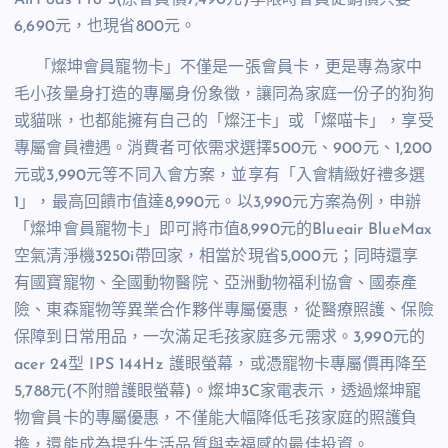
6,690
元，也現省
800
元。
「燦坤會員寵物卡」
不僅是一張會員卡，更是專為家中
毛小孩量身打造的專屬身份象徵，讓
同為家庭一份子的
狗狗
或貓咪，也都能擁有自己的「燦汪卡」或「燦喵卡」，
享受
專屬會員禮遇。
消費者
可依需求選擇
500
元、
900
元、
1,200
元或
3,990
元等不同入會方案，並享有「入會精緻好禮多選
1
」，最高回饋市值達
8,990
元。以
3,990
元方案為例，申辦
「燦坤會員寵物卡」即可將市值
8,990
元的
Blueair BlueMax
空氣清淨機
3250i
帶回家，相當於現省
5,000
元；同時還享
有國寶寵物、全國動物醫院、亞洲動物福利協會、國泰產
險、東森寵物等異業合作夥伴專屬優惠，從醫療照護、保險
保障到日常用品，一次滿足毛孩家庭多元需求。
3,990
元的
acer
24
型
IPS 144Hz
護眼螢幕，或憑寵物卡專屬價再降至
5,788
元
(
不附贈護眼螢幕
)
。燦坤
3C
家電表示，透過燦坤寵
物會員卡的專屬優惠，不僅能大幅降低毛孩家庭的照護負
擔，還能成為提升生活品質與幸福感的最佳投資。