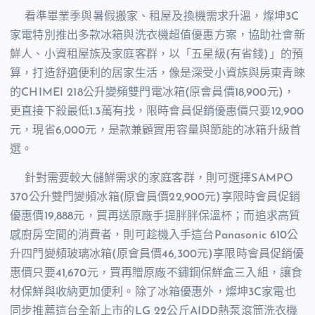
看準畢業季與暑假搬家、租屋及換機需求升溫，燦坤
3C
家電特別推出多款冰箱與洗衣機超值優惠方案，協助社會新
鮮人、小資租屋族及家庭客群，以「五星級
(
有省錢
)
」的預
算，打造舒適便利的居家生活，像是深受小資族與房東青睞
的
CHIMEI 218
公升變頻雙門電冰箱
(
原會員價
18,900
元
)
，
更直接下殺最低
1.3
萬有找，限時會員促銷優惠價只要
12,900
元，現省
6,000
元，是款兼顧實用容量與節能的冰箱升級首
選。
針對需要較大儲鮮需求的家庭客群，則可選擇
SAMPO
370
公升雙門變頻冰箱
(
原會員價
22,900
元
)
享限時會員促銷
優惠價
19,888
元，買再送原廠手提胖胖保溫杯；而追求高質
感廚房空間的消費者，則可趁機入手這台
Panasonic 610
公
升四門變頻玻璃冰箱
(
原會員價
46,300
元
)
享限時會員促銷優
惠價只要
41,670
元，買再贈原廠不鏽鋼保鮮盒三入組，讓食
材保鮮與收納更加便利。除了冰箱優惠外，燦坤
3C
家電也
同步推薦這台全新上市的
LG 22
公斤
AIDD
熱泵滾筒洗衣機