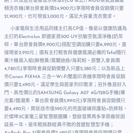
納；以及這台金級省水標章的
LG 18
公斤
AIDD
蒸氣直驅變
頻洗衣機
(
單台原會員價
24,900
元
)
享限時會員促銷價只要
21,900
元，也可現省
3,000
元，滿足大容量洗衣需求。
小家電與生活用品同樣主打高
CP
值，像是以健康防護為
主打的
Electrolux
即適家居
500 UV
抗敏空氣清淨機
(
奶茶
棕，單台原會員價
9,900
元
)
搭配空調加購只要
6,990
元，直
接現省
2,910
元；還有主打輕食與健康風潮必備的
Tefal
隨行
果汁機兩入組
(
鮮橙黃
/
莫蘭迪綠
/
海莉粉，原雙入會員價
4,780
元
)
享限時會員促銷價雙入只要
2,380
元；以及新品上
市
Canon PIXMA
三合一
Wi-Fi
雙面印表機享限時會員促銷
價只要
2,490
元，滿足學生與居家列印需求；另外像是好入
門、高性價比的
SAMSUNG Galaxy A07 4G/128G
手機
(
裸
光紫
/
酷潮黑，單台原會員價
5,990
元
)
享限時會員促銷價只
要
4,490
元，買就送市值
590
元的亮面玻璃保護貼
+
防摔殼，
於燦坤
3C
家電三星智慧館選購，登錄發票再多享原廠保固
延長一年，是年輕族群經典不敗的首選智慧型手機；
AirPods Pro 3
(
原會員價
7,490
元
)
享限時會員促銷價只要