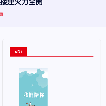
惠接連火力全開
開
AD1