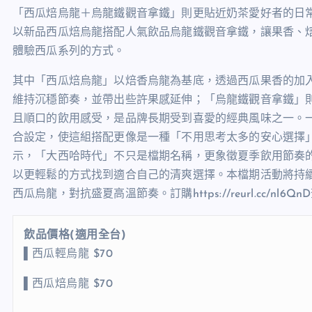
「西瓜焙烏龍＋烏龍鐵觀音拿鐵」則更貼近奶茶愛好者的日常喜好
以新品西瓜焙烏龍搭配人氣飲品烏龍鐵觀音拿鐵，讓果香、
體驗西瓜系列的方式。
其中「西瓜焙烏龍」以焙香烏龍為基底，透過西瓜果香的加
維持沉穩節奏，並帶出些許果感延伸；「烏龍鐵觀音拿鐵」
且順口的飲用感受，是品牌長期受到喜愛的經典風味之一。一
合設定，使這組搭配更像是一種「不用思考太多的安心選擇
示，「大西哈時代」不只是檔期名稱，更象徵夏季飲用節奏
以更輕鬆的方式找到適合自己的清爽選擇。本檔期活動將持
西瓜烏龍，對抗盛夏高溫節奏。訂購https://reurl.cc/nl6QnD查詢門
飲品價格
(
適用全台
)
▌西瓜輕烏龍 $70
▌西瓜焙烏龍 $70