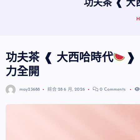
功夫茶 ❰ 
H
功夫茶 ❰ 大西哈時代
❱
力全開
may23688
綜合
28 6 月, 2026
0 Comments