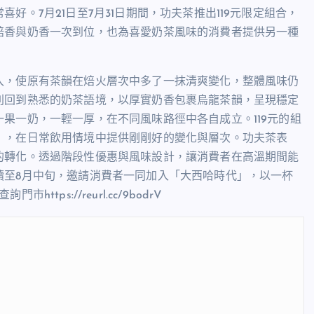
。7月21日至7月31日期間，功夫茶推出119元限定組合，
焙香與奶香一次到位，也為喜愛奶茶風味的消費者提供另一種
入，使原有茶韻在焙火層次中多了一抹清爽變化，整體風味仍
則回到熟悉的奶茶語境，以厚實奶香包裹烏龍茶韻，呈現穩定
果一奶，一輕一厚，在不同風味路徑中各自成立。119元的組
」，在日常飲用情境中提供剛剛好的變化與層次。功夫茶表
的轉化。透過階段性優惠與風味設計，讓消費者在高溫期間能
續至8月中旬，邀請消費者一同加入「大西哈時代」，以一杯
市https://reurl.cc/9bodrV