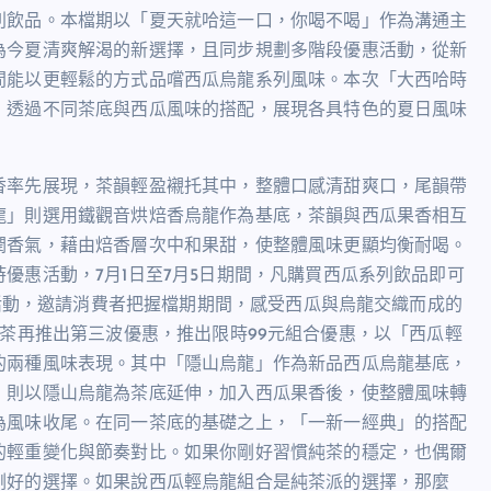
列飲品。本檔期以「夏天就哈這一口，你喝不喝」作為溝通主
為今夏清爽解渴的新選擇，且同步規劃多階段優惠活動，從新
間能以更輕鬆的方式品嚐西瓜烏龍系列風味。本次「大西哈時
，透過不同茶底與西瓜風味的搭配，展現各具特色的夏日風味
香率先展現，茶韻輕盈襯托其中，整體口感清甜爽口，尾韻帶
龍」則選用鐵觀音烘焙香烏龍作為基底，茶韻與西瓜果香相互
潤香氣，藉由焙香層次中和果甜，使整體風味更顯均衡耐喝。
優惠活動，7月1日至7月5日期間，凡購買西瓜系列飲品即可
元活動，邀請消費者把握檔期期間，感受西瓜與烏龍交織而成的
EA功夫茶再推出第三波優惠，推出限時99元組合優惠，以「西瓜輕
的兩種風味表現。其中「隱山烏龍」作為新品西瓜烏龍基底，
」則以隱山烏龍為茶底延伸，加入西瓜果香後，使整體風味轉
為風味收尾。在同一茶底的基礎之上，「一新一經典」的搭配
的輕重變化與節奏對比。如果你剛好習慣純茶的穩定，也偶爾
剛好的選擇。如果說西瓜輕烏龍組合是純茶派的選擇，那麼