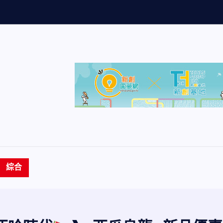
量
創
歷
史
新
綜合