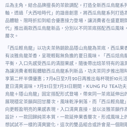
瓜為主角，結合品牌擅長的茶飲調配，打造全新西瓜烏龍系
軸，透過「大西哈時代」的諧音創意，將西瓜烏龍系列打造
品體驗、限時折扣到組合優惠接力登場，讓消費者在盛夏期
代」推出兩款西瓜烏龍新品，分別以不同茶底搭配西瓜風味
層次。
「西瓜輕烏龍」以功夫茶熱銷飲品隱山烏龍為茶底，西瓜果
有淡雅烏龍茶香，呈現輕鬆無負擔的夏日風味。「西瓜焙烏
平衡，入口先感受西瓜的清甜果感，隨後帶出焙茶特有的溫
為讓消費者輕鬆體驗西瓜烏龍系列新品，功夫茶同步推出限時
享第二杯半價優惠；7月6日至7月20日再推出每杯現折10
夏日清爽滋味。7月21日至7月31日期間，KUNG FU T
烏龍＋隱山烏龍」固定搭配形式登場，帶來同一茶底延伸出
展現穩定茶韻與回甘層次，風味乾淨俐落，而「西瓜輕烏龍
向更輕盈明亮的果感表現，入口清爽直接，並以淡雅茶韻作
設計，一款回歸純茶本質，一款延伸果香層次，形成風味上
想試試不一樣的清爽變化，這次的雙品組合或許會是一個剛