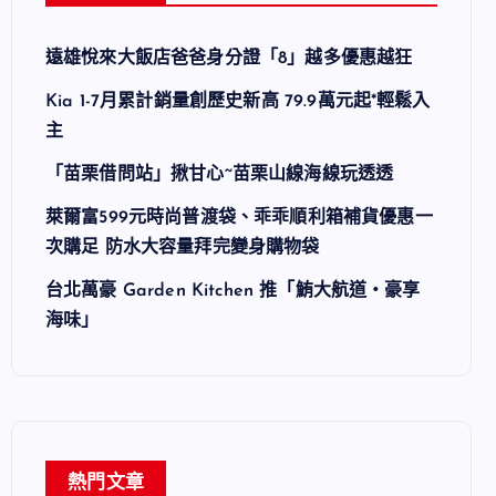
遠雄悅來大飯店爸爸身分證「8」越多優惠越狂
Kia 1-7月累計銷量創歷史新高 79.9萬元起*輕鬆入
主
「苗栗借問站」揪甘心~苗栗山線海線玩透透
萊爾富599元時尚普渡袋、乖乖順利箱補貨優惠一
次購足 防水大容量拜完變身購物袋
台北萬豪 Garden Kitchen 推「鮪大航道・豪享
海味」
熱門文章