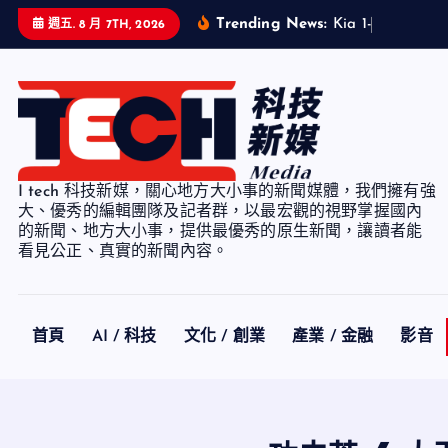
S
Trending News:
K
i
a
1
-
7
月
累
計
銷
週五. 8 月 7TH, 2026
k
i
p
t
o
c
I tech 科技新媒，關心地方大小事的新聞媒體，我們擁有強
o
大、優秀的編輯團隊及記者群，以最宏觀的視野掌握國內
n
的新聞、地方大小事，提供最優秀的原生新聞，讓讀者能
看見公正、真實的新聞內容。
t
e
n
t
首頁
AI / 科技
文化 / 創業
產業 / 金融
影音