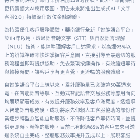
待客原則評核」銀行業排名前25%的佳績。此外，華南銀行
更持續擴大AI應用版圖，預告未來將推出生成式AI「文字
客服2.0」持續深化數位金融體驗。
為持續優化客戶服務體驗，華南銀行全新「智能語音平台」
於114年啟用，透過語音轉文字（STT）與自然語言理解
（NLU）技術，能精準理解客戶口述需求，以高達95%以
上的辨識準確率快速掌握客戶意圖，直接引導至最適切的服
務流程並即時提供協助，免去繁瑣按鍵操作，有效縮短等待
與轉接時間，讓客戶享有更直覺、更流暢的服務體驗。
自智能語音平台上線以來，累計服務量已突破逾50萬通來
電，在智能語音導航、互動式智能語音交易服務等應用面向
均展現顯著成效，有效提升服務效率及客戶滿意度。透過導
入智能語音服務後，成功將原先仰賴人工客服協助的部份作
業逐步轉型為智能自助服務，不僅降低客戶等待時間，並提
供更即時、精準的服務，目前已有超過85%的客戶需求可透
過系統自主完成，整體服務效率提升五成以上，展現客服