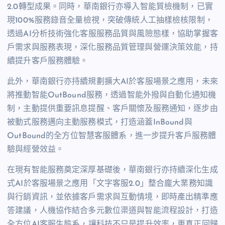
2.0轉型成果。同時，華南銀行亦導入智能質檢機制，已實
現100%服務錄音全量檢視，突破傳統人工抽樣檢核限制，
透過AI分析技術強化客服服務品質與風險態樣，協助掌握客
戶需求與服務表現，深化服務品質管理與營運決策效能，持
續提升客戶服務體驗。
此外，華南銀行亦持續規劃擴大AI於客服場景之應用，未來
將推動智能OutBound服務，透過智能外撥與自動化通知機
制，主動提供重要訊息提醒、客戶關懷及服務通知，逐步由
被動式服務邁向主動服務模式，打造涵蓋InBound與
OutBound的全方位智慧客服體系，進一步提升客戶服務體
驗與經營效益。
在現有智能服務奠定深厚基礎後，華南銀行亦持續深化生成
式AI於客服場景之應用「文字客服2.0」整合龐大業務知識
與行銷資訊，並依據客戶需求與互動情境，即時產出精準應
答建議，人機協作結合多元數位渠道與智能流程設計，打造
全方位AI客服生態系，讓科技不只是提升效率，更真正回歸