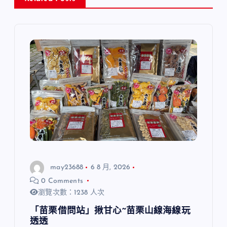
may23688
6 8 月, 2026
0 Comments
瀏覽次數：1238 人次
「苗栗借問站」揪甘心~苗栗山線海線玩
透透