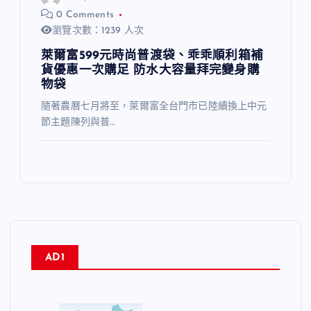
0 Comments
瀏覽次數：1239 人次
萊爾富599元時尚普渡袋、乖乖順利箱補
貨優惠一次購足 防水大容量拜完變身購
物袋
隨著農曆七月將至，萊爾富全台門市已陸續換上中元
節主題陳列與普…
AD1