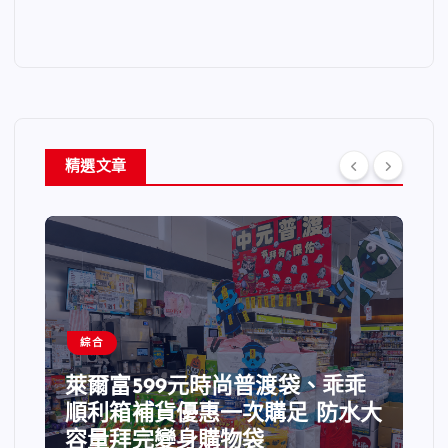
精選文章
綜合
萊爾富599元時尚普渡袋、乖乖
順利箱補貨優惠一次購足 防水大
容量拜完變身購物袋