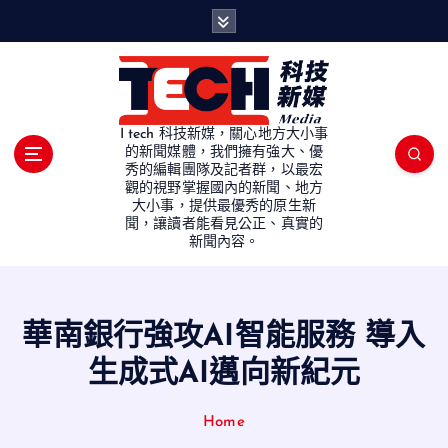
S
k
i
p
t
o
I tech 科技新媒，關心地方大小事
c
的新聞媒體，我們擁有強大、優
秀的編輯團隊及記者群，以最宏
o
觀的視野掌握國內的新聞、地方
n
大小事，提供最優秀的原生新
t
聞，讓讀者能看見公正、真實的
e
新聞內容。
n
t
華南銀行強攻AI智能服務 導入
生成式AI邁向新紀元
Home