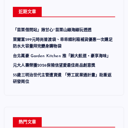
近期文章
「苗栗借問站」揪甘心~苗栗山線海線玩透透
萊爾富599元時尚普渡袋、乖乖順利箱補貨優惠一次購足
防水大容量拜完變身購物袋
台北萬豪 Garden Kitchen 推「鮪大航道・豪享海味」
元大人壽榮獲2026保險信望愛最佳商品創意獎
55歲三明治世代主管遭資遣 「勞工就業通計畫」助重返
研發崗位
熱門文章