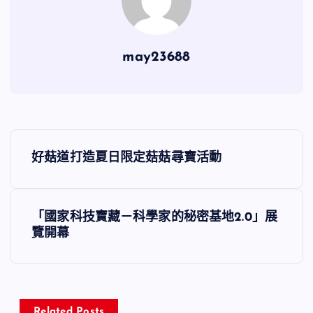
may23688
文
好菇道打造夏日限定菇菇尋寶活動
章
導
「國家科技寶藏－科學家的秘密基地2.0」展
覽開幕
覽
Related Posts