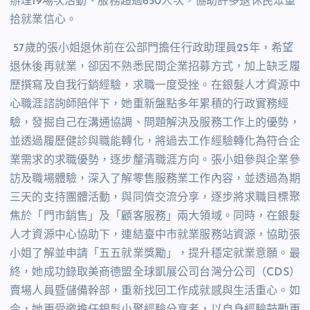
辦理
19
場次活動、服務超過
650
人次，協助許多退休民眾重
拾就業信心。
57
歲的張小姐退休前在公部門擔任行政助理員
25
年，希望
退休後再就業，卻因不熟悉民間企業招募方式，加上缺乏履
歷撰寫及自我行銷經驗，求職一度受挫。在銀髮人才資源中
心職涯諮詢師陪伴下，她重新盤點多年累積的行政實務經
驗，發掘自己在溝通協調、問題解決及服務工作上的優勢，
並透過履歷健診與職能轉化，將過去工作經驗轉化為符合企
業需求的求職優勢，逐步釐清職涯方向。張小姐參與企業參
訪及職場體驗，深入了解零售服務業工作內容，並透過為期
三天的支持團體活動，與同儕交流分享，逐步將求職目標聚
焦於「門市銷售」及「顧客服務」兩大領域。同時，在銀髮
人才資源中心協助下，連結臺中市就業服務站資源，協助張
小姐了解並申請「五五就業獎勵」，提升穩定就業意願。最
終，她成功錄取美商德盟全球凱展公司台灣分公司（
CDS
）
賣場人員暨儲備幹部，重新找回工作成就感與生活重心。如
今，她更受邀擔任銀髮小聚經驗分享者，以自身經驗鼓勵更