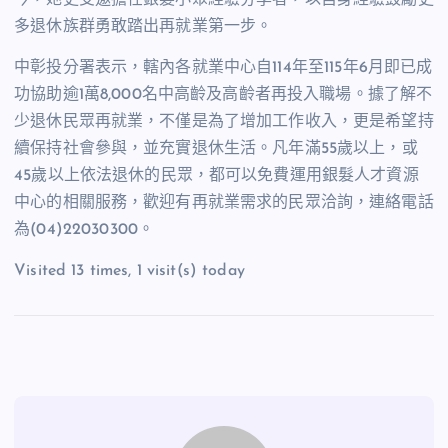
多退休族群勇敢踏出再就業第一步。
中彰投分署表示，轄內各就業中心自
114
年至
115
年
6
月即已成
功協助逾
1
萬
8,000
名中高齡及高齡者再投入職場。據了解不
少退休民眾再就業，不僅是為了增加工作收入，更是希望持
續保持社會參與，並充實退休生活。凡年滿
55
歲以上，或
45
歲以上依法退休的民眾，都可以免費運用銀髮人才資源
中心的相關服務，歡迎有再就業需求的民眾洽詢，連絡電話
為
(04)22030300
。
Visited 13 times, 1 visit(s) today