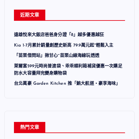
近期文章
遠雄悅來大飯店爸爸身分證「8」越多優惠越狂
Kia 1-7月累計銷量創歷史新高 79.9萬元起*輕鬆入主
「苗栗借問站」揪甘心~苗栗山線海線玩透透
萊爾富599元時尚普渡袋、乖乖順利箱補貨優惠一次購足
防水大容量拜完變身購物袋
台北萬豪 Garden Kitchen 推「鮪大航道・豪享海味」
熱門文章