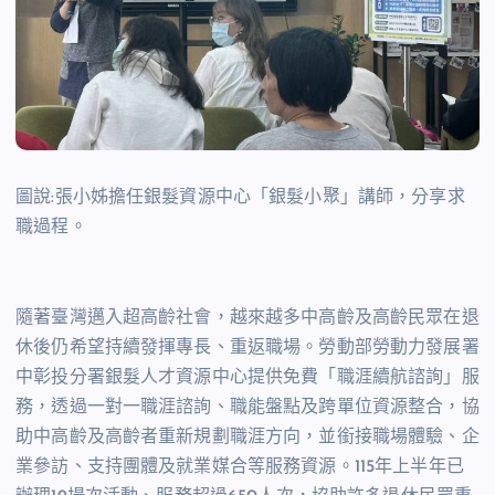
圖說:張小姊擔任銀髮資源中心「銀髮小聚」講師，分享求
職過程。
隨著臺灣邁入超高齡社會，越來越多中高齡及高齡民眾在退
休後仍希望持續發揮專長、重返職場。勞動部勞動力發展署
中彰投分署銀髮人才資源中心提供免費「職涯續航諮詢」服
務，透過一對一職涯諮詢、職能盤點及跨單位資源整合，協
助中高齡及高齡者重新規劃職涯方向，並銜接職場體驗、企
業參訪、支持團體及就業媒合等服務資源。
115
年上半年已