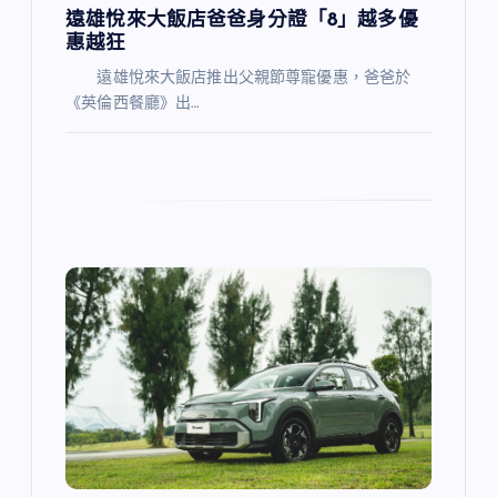
遠雄悅來大飯店爸爸身分證「8」越多優
惠越狂
遠雄悅來大飯店推出父親節尊寵優惠，爸爸於
《英倫西餐廳》出…