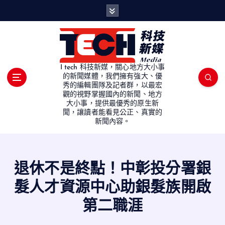
S
k
i
p
t
o
I tech 科技新媒，關心地方大小事
c
的新聞媒體，我們擁有強大、優
秀的編輯團隊及記者群，以最宏
o
觀的視野掌握國內的新聞、地方
n
大小事，提供最優秀的原生新
t
聞，讓讀者能看見公正、真實的
e
新聞內容。
n
t
退休不是終點！中彰投分署銀
髮人才資源中心助銀髮族開啟
第二職涯