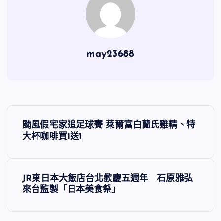
may23688
文
颱風假宅家追足球賽 萊爾富白蘭氏雞精、特
章
大杯咖啡買1送1
導
JR東日本大飯店台北歡慶五週年 石原雅弘
覽
來台監製「日本美食祭」