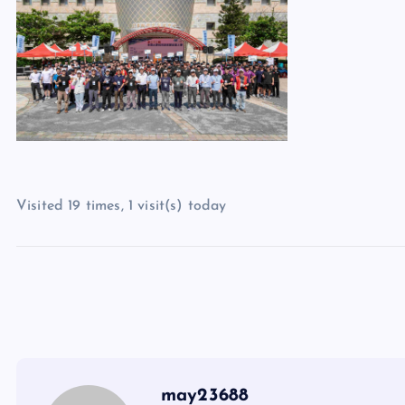
Visited 19 times, 1 visit(s) today
may23688