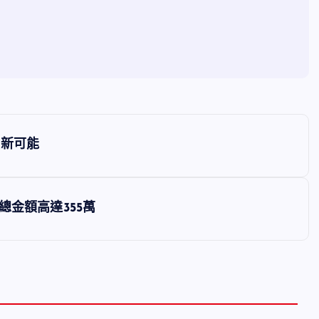
涯新可能
總金額高達355萬