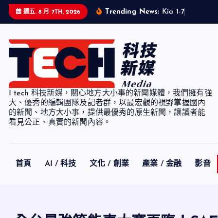
S
Trending News:
K
i
a
1
-
7
月
累
計
銷
週五. 8 月 7TH, 2026
k
i
p
t
o
c
I tech 科技新媒，關心地方大小事的新聞媒體，我們擁有強
o
大、優秀的編輯團隊及記者群，以最宏觀的視野掌握國內
n
的新聞、地方大小事，提供最優秀的原生新聞，讓讀者能
看見公正、真實的新聞內容。
t
e
n
t
首頁
AI / 科技
文化 / 創業
產業 / 金融
影音