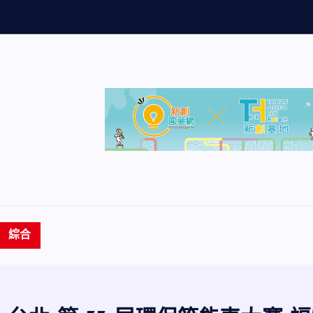
量
創
歷
史
新
綜合