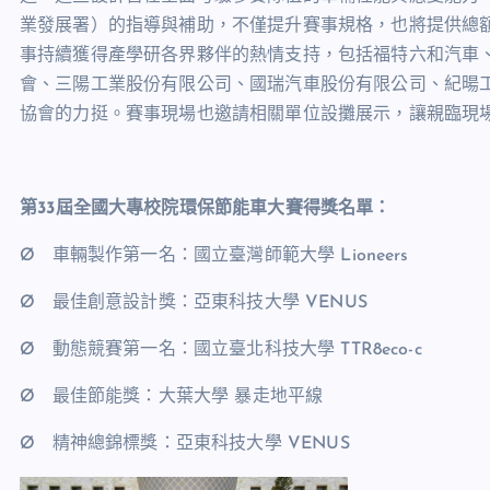
業發展署）的指導與補助，不僅提升賽事規格，也將提供總
事持續獲得產學研各界夥伴的熱情支持，包括福特六和汽車
會、三陽工業股份有限公司、國瑞汽車股份有限公司、紀暘
協會的力挺。賽事現場也邀請相關單位設攤展示，讓親臨現
第
33
屆全國大專校院環保節能車大賽得獎名單：
Ø
車輛製作第一名：國立臺灣師範大學
Lioneers
Ø
最佳創意設計獎：亞東科技大學
VENUS
Ø
動態競賽第一名：國立臺北科技大學
TTR8eco-c
Ø
最佳節能獎：大葉大學 暴走地平線
Ø
精神總錦標獎：亞東科技大學
VENUS