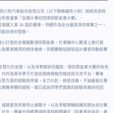
特六和汽車股份有限公司（以下簡稱福特六和）與經濟部與
的年度盛事「全國大專校院環保節能車大賽」，
這場邁入第
33
屆的賽事，持續作為全台最資深的車賽之一，
節能技術的發展。
精心打造的全電驅動環保節能車，於車輛中心賽道上進行競
化為實車應用的絕佳機會，完整體驗從靜態設計審查到動態賽
智慧化的浪潮，以及淨零碳排的趨勢，環保節能車大賽的角色
，共同為青年學子打造這個高規格的競技與交流平台。賽事
巧等方面的挑戰與突破，全力以赴、創造佳績。不論最後比賽
能車輛參賽的過程，都已成為同學們寶貴的經驗與美好的回
、減速墊及煞車停止線關卡，以及考驗車輛結構的跳台加分賽
。此外，賽事也持續獲得經濟部相關單位（如產業技術司、產