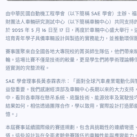
由中華民國自動機工程學會（以下簡稱
SAE
學會）主辦、福
財團法人車輛研究測試中心（以下簡稱車輛中心）共同支持
於
2025
年
5
月
16
日至
17
日，再度於車輛中心盛大舉行。
培育青年學子具備車輛設計與製造的實務能力，並推動環保
賽事匯聚來自全國各地大專院校的菁英師生隊伍，他們帶來
輪。這場比賽不僅是技術的較量，更是學生們將學術理論轉
道實測的完整流程。
SAE
學會理事長黃泰霖表示：「面對全球汽車產業電動化與
益發重要。我們感謝經濟部及車輛中心長期以來的大力支持
中，看到各車隊在懸吊系統、底盤技術、能源效率及駕駛技
結果如何，相信透過團隊合作，學以致用，實際設計打造節
憶。」
本屆賽事延續國際級的賽道規劃，包含具挑戰性的連續彎道
道。這些設計旨在全面考驗參賽隊伍的車輛性能與應變能力