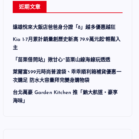
近期文章
遠雄悅來大飯店爸爸身分證「8」越多優惠越狂
Kia 1-7月累計銷量創歷史新高 79.9萬元起*輕鬆入
主
「苗栗借問站」揪甘心~苗栗山線海線玩透透
萊爾富599元時尚普渡袋、乖乖順利箱補貨優惠一
次購足 防水大容量拜完變身購物袋
台北萬豪 Garden Kitchen 推「鮪大航道・豪享
海味」