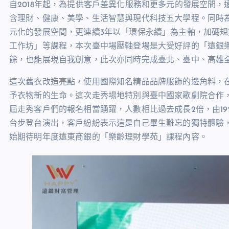
自2018年起，為提供客戶差異化服務和更多元的發展空間
含理財、健康、美學、生活智慧與現代科技五大學程。同時為
元化的發展空間，更連續3年以「環保永續」為主軸，加碼
工作坊」等課程，本次臺中場壓軸登場是大受好評的「遠銀
餘，也能展現自我創意，此次亦同時完成臺北、臺中、高雄
這次舊衣改造亮點，使用國際知名精品品牌服飾的邊角料，
予衣物新的生命。這次走秀場地特別與臺中國家歌劇院合作
屆走秀客戶們的報名相當踴躍，人數相比過去成長2倍，由1
台步登台演出，客戶紛紛表示這是自己畢生難忘的獨特體驗
始期待明年度遠東商銀的「樂齡理財學苑」課程內容。