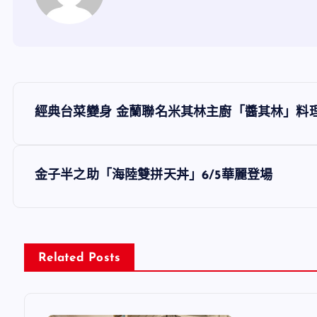
文
經典台菜變身 金蘭聯名米其林主廚「醬其林」料理
章
導
金子半之助「海陸雙拼天丼」6/5華麗登場
覽
Related Posts