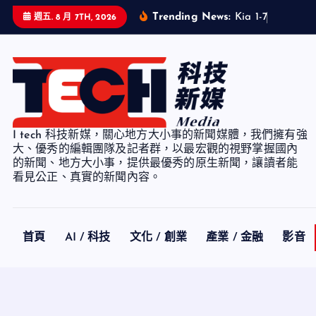
S
Trending News:
K
i
a
1
-
7
月
累
計
銷
週五. 8 月 7TH, 2026
k
i
p
t
o
c
I tech 科技新媒，關心地方大小事的新聞媒體，我們擁有強
o
大、優秀的編輯團隊及記者群，以最宏觀的視野掌握國內
n
的新聞、地方大小事，提供最優秀的原生新聞，讓讀者能
看見公正、真實的新聞內容。
t
e
n
t
首頁
AI / 科技
文化 / 創業
產業 / 金融
影音