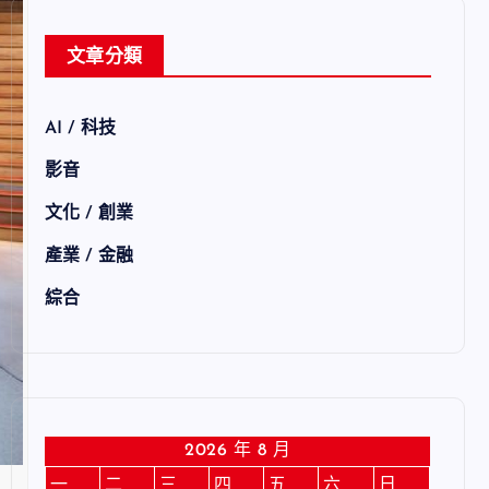
文章分類
AI / 科技
影音
文化 / 創業
產業 / 金融
綜合
2026 年 8 月
一
二
三
四
五
六
日