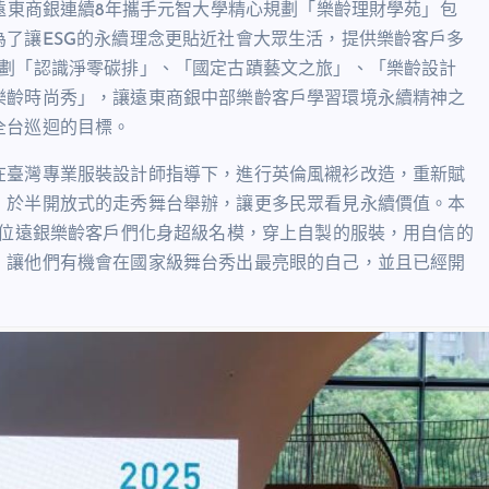
，遠東商銀連續8年攜手元智大學精心規劃「樂齡理財學苑」包
了讓ESG的永續理念更貼近社會大眾生活，提供樂齡客戶多
規劃「認識淨零碳排」、「國定古蹟藝文之旅」、「樂齡設計
樂齡時尚秀」，讓遠東商銀中部樂齡客戶學習環境永續精神之
全台巡迴的目標。
在臺灣專業服裝設計師指導下，進行英倫風襯衫改造，重新賦
，於半開放式的走秀舞台舉辦，讓更多民眾看見永續價值。本
9位遠銀樂齡客戶們化身超級名模，穿上自製的服裝，用自信的
，讓他們有機會在國家級舞台秀出最亮眼的自己，並且已經開