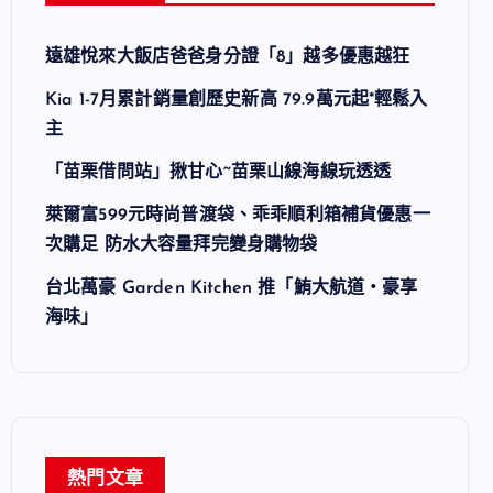
遠雄悅來大飯店爸爸身分證「8」越多優惠越狂
Kia 1-7月累計銷量創歷史新高 79.9萬元起*輕鬆入
主
「苗栗借問站」揪甘心~苗栗山線海線玩透透
萊爾富599元時尚普渡袋、乖乖順利箱補貨優惠一
次購足 防水大容量拜完變身購物袋
台北萬豪 Garden Kitchen 推「鮪大航道・豪享
海味」
熱門文章