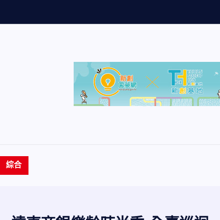
量
創
歷
史
新
高
綜合