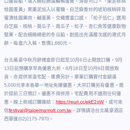
口蓮蓉餡，填入兩粒飽滿鹹鴨蛋黃，清香可口。「棗泥核桃
桂圓蛋黃」黑棗泥加入以蜜糖、白芝麻香炒的琥珀核桃碎及
蜜漬桂圓果肉、鹹蛋黃，交織豐富口感。「松子伍仁」選用
白芝麻、核桃、葵瓜子、南瓜子、松子、杏仁角等健康穀物
堅果，配合細緻綿密的冬瓜餡，創造出充滿層次感的港式月
餅。每盒六入裝，售價1,680元。
台北萬豪中秋月餅禮盒即日起至10月6日止開放訂購，9月
13日前預購享早鳥優惠九折，8月18日至10月6日開放取
貨，亦提供常溫宅配、運費另計。單筆訂購實付金額滿
5,000元享本島單一地址免運優惠，大宗訂購另有優惠。需
於提前三日預訂。優惠不得併用，宅配費用不適用任何優
惠。線上商城訂購連結：
https://reurl.cc/ekE2qW
，或可來
信
festival@taipeimarriott.com.tw
。詳情請洽台北萬豪酒店
西華匯(02)2175-7970。