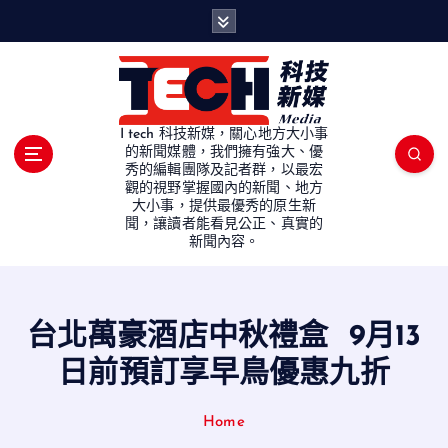
S
k
i
p
t
o
I tech 科技新媒，關心地方大小事
c
的新聞媒體，我們擁有強大、優
秀的編輯團隊及記者群，以最宏
o
觀的視野掌握國內的新聞、地方
n
大小事，提供最優秀的原生新
t
聞，讓讀者能看見公正、真實的
e
新聞內容。
n
t
台北萬豪酒店中秋禮盒 9月13
日前預訂享早鳥優惠九折
Home