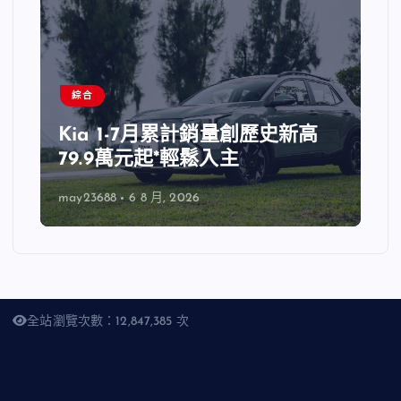
綜合
Kia 1-7月累計銷量創歷史新高
79.9萬元起*輕鬆入主
may23688
6 8 月, 2026
全站瀏覽次數：12,847,385 次