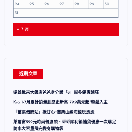
24
25
26
27
28
29
30
31
« 7 月
近期文章
遠雄悅來大飯店爸爸身分證「8」越多優惠越狂
Kia 1-7月累計銷量創歷史新高 79.9萬元起*輕鬆入主
「苗栗借問站」揪甘心~苗栗山線海線玩透透
萊爾富599元時尚普渡袋、乖乖順利箱補貨優惠一次購足
防水大容量拜完變身購物袋