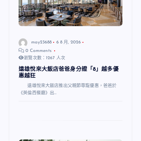
may23688
6 8 月, 2026
0 Comments
瀏覽次數：1267 人次
遠雄悅來大飯店爸爸身分證「8」越多優
惠越狂
遠雄悅來大飯店推出父親節尊寵優惠，爸爸於
《英倫西餐廳》出…