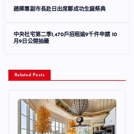
文
趙卿惠副市長赴日出席鄭成功生誕祭典
章
導
中央社宅第二季1,470戶招租逾9千件申請 10
月9日公開抽籤
覽
Related Posts