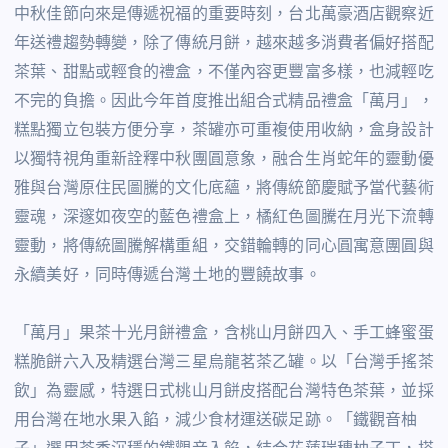
中秋佳節向來是傳遞祝福的重要時刻，台北萬豪酒店觀察近
年送禮趨勢轉變，除了傳統月餅，越來越多消費者偏好搭配
茶葉、甜點或輕食的禮盒，不僅內容更豐富多樣，也減輕吃
不完的負擔。因此今年首度推出組合式精品禮盒「萬月」，
糕點獨立包裝方便分享，茶罐亦可重複使用收納，盒身設計
以獨特視角重新詮釋中秋團圓意象，融合生肖蛇年的靈動優
雅與台灣原住民圖騰的文化底蘊，將傳統節慶賦予當代藝術
靈魂，深邃如夜空的藍色禮盒上，橘紅色圖騰在月光下流轉
靈動，將傳統圖騰解構重組，交錯輪轉的同心圓寓意團圓與
永續美好，同時傳遞台灣土地的豐饒故事。
「萬月」果茶十光月餅禮盒，含桃山月餅四入、手工蜂蜜蛋
糕脆餅六入及精選台灣三星烏龍茗茶乙罐。以「台灣手搖茶
飲」為靈感，特選日式桃山月餅皮搭配台灣特色茶葉，並採
用台灣在地水果入餡，減少食材運送碳足跡。「鐵觀音柚