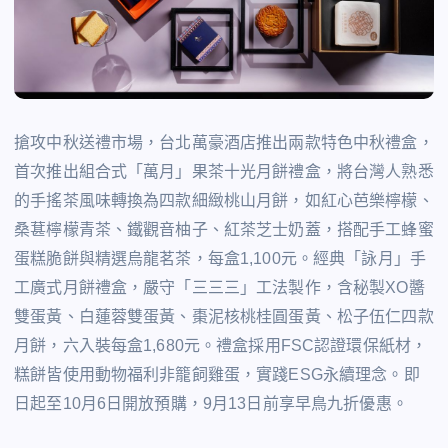
搶攻中秋送禮市場，台北萬豪酒店推出兩款特色中秋禮盒，
首次推出組合式「萬月」果茶十光月餅禮盒，將台灣人熟悉
的手搖茶風味轉換為四款細緻桃山月餅，如紅心芭樂檸檬、
桑葚檸檬青茶、鐵觀音柚子、紅茶芝士奶蓋，搭配手工蜂蜜
蛋糕脆餅與精選烏龍茗茶，每盒1,100元。經典「詠月」手
工廣式月餅禮盒，嚴守「三三三」工法製作，含秘製XO醬
雙蛋黃、白蓮蓉雙蛋黃、棗泥核桃桂圓蛋黃、松子伍仁四款
月餅，六入裝每盒1,680元。禮盒採用FSC認證環保紙材，
糕餅皆使用動物福利非籠飼雞蛋，實踐ESG永續理念。即
日起至10月6日開放預購，9月13日前享早鳥九折優惠。