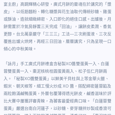
宴主廚」高鋼輝精心研發，廣式月餅的靈魂在於講究的「漿
皮」，以低筋麵粉、轉化糖漿與花生油取代傳統砂糖、雞蛋
或酥油，造就細緻綿密、入口即化的絕佳口感。出爐後，月
餅需置於冷氣房靜置三天完成「回油」，讓餅皮柔潤、香氣
更醇。台北萬豪嚴守「三三三」工法—三次刷蛋液、三次反
覆進出爐火烘烤，再經三日回油，層層講究，只為呈現一口
傾心的中秋美味。
「詠月」手工廣式月餅禮盒含秘製XO醬雙蛋黃一入、白蓮
蓉雙蛋黃一入、棗泥核桃桂圓蛋黃兩入、松子伍仁月餅兩
入。「秘製XO醬雙蛋黃」以鮮美干貝柱與上等金華火腿、
蝦
米
、朝天椒等，細工慢火炒成 XO 醬，搭配綿密蓮蓉餡及
兩粒飽滿鹹鴨蛋黃，外層包覆薄得透光餅皮，鹹香滋味於評
比大賽中屢獲評審青睞，為饕客最愛經典口味。「白蓮蓉雙
蛋黃」嚴選台南白河蓮子，以砂糖、麥芽糖拌炒製成香滑可