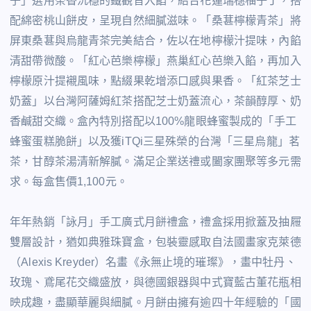
子」選用茶香沉穩的鐵觀音入餡，結合花蓮瑞穗柚子丁，搭
配綿密桃山餅皮，呈現自然細膩滋味。「桑葚檸檬青茶」將
屏東桑葚與烏龍青茶完美結合，佐以在地檸檬汁提味，內餡
清甜帶微酸。「紅心芭樂檸檬」燕巢紅心芭樂入餡，再加入
檸檬原汁提襯風味，點綴果乾增添口感與果香。「紅茶芝士
奶蓋」以台灣阿薩姆紅茶搭配芝士奶蓋流心，茶韻醇厚、奶
香鹹甜交織。盒內特別搭配以100%龍眼蜂蜜製成的「手工
蜂蜜蛋糕脆餅」以及獲iTQi三星殊榮的台灣「三星烏龍」茗
茶，甘醇茶湯清新解膩。滿足企業送禮或闔家團聚等多元需
求。每盒售價1,100元。
年年熱銷「詠月」手工廣式月餅禮盒，禮盒採用掀蓋及抽屜
雙層設計，猶如典雅珠寶盒，包裝靈感取自法國畫家克萊德
（Alexis Kreyder）名畫《永無止境的璀璨》，畫中牡丹、
玫瑰、鳶尾花交織盛放，與德國銀器與中式寶藍古董花瓶相
映成趣，盡顯華麗與細膩。月餅由擁有逾四十年經驗的「國