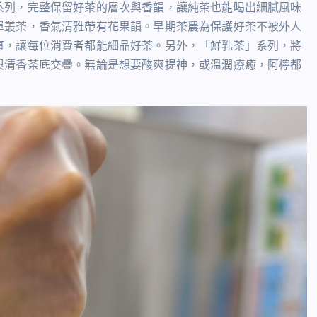
系列，完整保留好茶的層次與香韻，讓純茶也能喝出細膩風味
單叢茶，香氣清雅帶有花果韻。早期茶農為保護好茶不被外人
事，讓每位消費者都能細品好茶。另外，「鮮乳茶」系列，將
與清香茶底交疊。無論是想要酸爽提神，或溫潤療癒，阿檸都