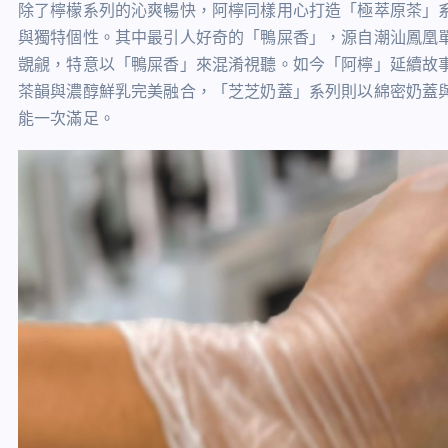
除了檸檬系列的沁爽暢快，阿檸同樣用心打造「極萃原茶」
與獨特個性。其中最引人好奇的「鴨屎香」，源自潮汕鳳凰
覬覦，特意以「鴨屎香」來混淆視聽。如今「阿檸」延續故
茶韻與濃醇鮮乳完美融合，「芝芝奶蓋」系列則以綿密奶蓋
能一次滿足。