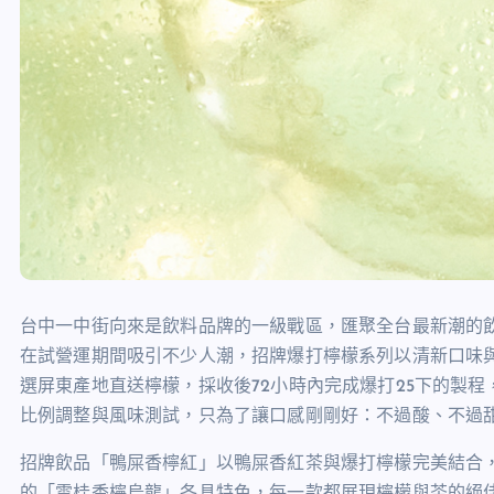
台中一中街向來是飲料品牌的一級戰區，匯聚全台最新潮的
在試營運期間吸引不少人潮，招牌爆打檸檬系列以清新口味
選屏東產地直送檸檬，採收後72小時內完成爆打25下的製
比例調整與風味測試，只為了讓口感剛剛好：不過酸、不過
招牌飲品「鴨屎香檸紅」以鴨屎香紅茶與爆打檸檬完美結合
的「雲桂香檸烏龍」各具特色，每一款都展現檸檬與茶的絕