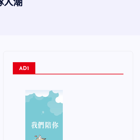
排隊人潮
AD1