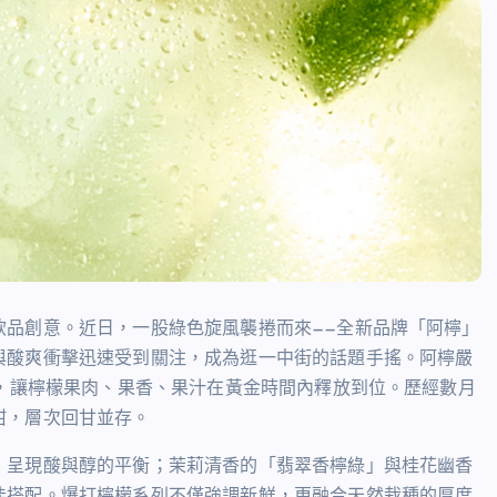
飲品創意。近日，一股綠色旋風襲捲而來——全新品牌「阿檸」
與酸爽衝擊迅速受到關注，成為逛一中街的話題手搖。阿檸嚴
程，讓檸檬果肉、果香、果汁在黃金時間內釋放到位。歷經數月
甜，層次回甘並存。
，呈現酸與醇的平衡；茉莉清香的「翡翠香檸綠」與桂花幽香
佳搭配。爆打檸檬系列不僅強調新鮮，更融合天然栽種的厚度