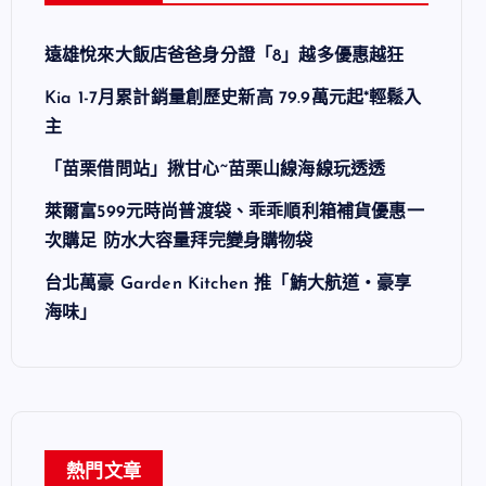
遠雄悅來大飯店爸爸身分證「8」越多優惠越狂
Kia 1-7月累計銷量創歷史新高 79.9萬元起*輕鬆入
主
「苗栗借問站」揪甘心~苗栗山線海線玩透透
萊爾富599元時尚普渡袋、乖乖順利箱補貨優惠一
次購足 防水大容量拜完變身購物袋
台北萬豪 Garden Kitchen 推「鮪大航道・豪享
海味」
熱門文章