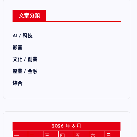
文章分類
AI / 科技
影音
文化 / 創業
產業 / 金融
綜合
2026 年 8 月
一
二
三
四
五
六
日