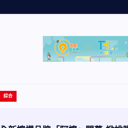
量
創
歷
史
新
高
7
9
綜合