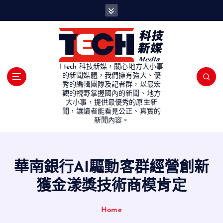
S
k
i
p
t
o
I tech 科技新媒，關心地方大小事
c
的新聞媒體，我們擁有強大、優
秀的編輯團隊及記者群，以最宏
o
觀的視野掌握國內的新聞、地方
n
大小事，提供最優秀的原生新
t
聞，讓讀者能看見公正、真實的
e
新聞內容。
n
t
華南銀行AI驅動客群經營創新
獲金漾獎技術商模肯定
Home