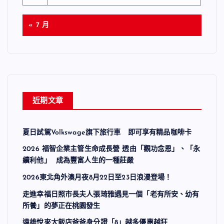
« 7 月
近期文章
夏日試駕Volkswage旗下旅行車 即可享有精品咖啡卡
2026 福智企業主管生命成長營 透由「觀功念恩」、「永
續利他」 成為豐富人生的一種莊嚴
2026東北角外澳月夜8月22日至23日浪漫登場！
走進幸福日照市長夫人張琦雅遇見一個「老有所安、幼有
所養」的夢正在桃園發生
遠雄悅來大飯店爸爸身分證「8」越多優惠越狂