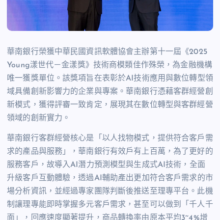
華南銀行榮獲中華民國資訊軟體協會主辦第十一屆《2025
Young漾世代－金漾獎》技術商模類佳作殊榮，為金融機構
唯一獲獎單位。該獎項旨在表彰於AI技術應用與數位轉型領
域具備創新影響力的企業與專案。華南銀行憑藉客群經營創
新模式，獲得評審一致肯定，展現其在數位轉型與客群經營
領域的創新實力。
華南銀行客群經營核心是「以人找物模式，提供符合客戶需
求的產品與服務」，華南銀行有效戶有上百萬，為了更好的
服務客戶，故導入AI潛力預測模型與生成式AI技術，全面
升級客戶互動體驗，透過AI輔助產出更加符合客戶需求的市
場分析資訊，並經過專家團隊判斷後推送至理專平台。此機
制讓理專能即時掌握多元客戶需求，甚至可以做到「千人千
面」，回應速度顯著提升，商品轉換率由原本平均3~4%增