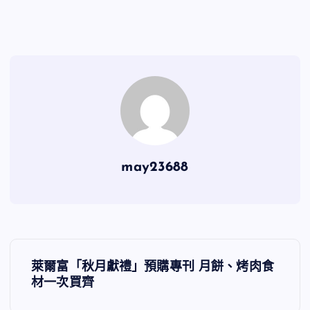
may23688
文
萊爾富「秋月獻禮」預購專刊 月餅、烤肉食
章
材一次買齊