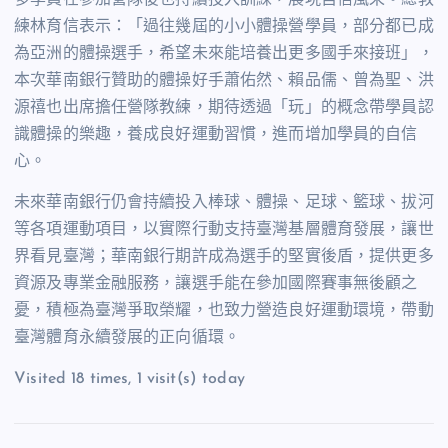
多學員在參加營隊後也持續投入訓練，展現自信風采。總教
練林育信表示：「過往幾屆的小小體操營學員，部分都已成
為亞洲的體操選手，希望未來能培養出更多國手來接班」，
本次華南銀行贊助的體操好手蕭佑然、賴品儒、曾為聖、洪
源禧也出席擔任營隊教練，期待透過「玩」的概念帶學員認
識體操的樂趣，養成良好運動習慣，進而增加學員的自信
心。
未來華南銀行仍會持續投入棒球、體操、足球、籃球、拔河
等各項運動項目，以實際行動支持臺灣基層體育發展，讓世
界看見臺灣；華南銀行期許成為選手的堅實後盾，提供更多
資源及專業金融服務，讓選手能在參加國際賽事無後顧之
憂，積極為臺灣爭取榮耀，也致力營造良好運動環境，帶動
臺灣體育永續發展的正向循環。
Visited 18 times, 1 visit(s) today