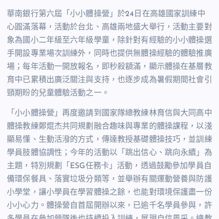
華南銀行第六屆「小小體操營」於24日在高雄國家訓練中
心圓滿落幕，活動於台北、高雄兩地盛大舉行，活動主要對
象為國小二年級至六年級學童，除針對有經驗的小小體操選
手開設專業場次訓練外，同時也提供無體操經驗的體驗推廣
場；每年活動一開放報名，即秒殺額滿，顯示體操在基層教
育中已累積出廣泛關注與支持，也逐步成為暑假期間社會引
頸期盼的兒童體驗活動之一。
「小小體操營」再度邀請到國家隊總教練林育信與大同高中
體操教練鄭焜杰共同規劃融合趣味與專業的體操課程，以淺
顯易懂、生動活潑的方式，傳達教授基礎體操技巧，並訓練
學員肢體協調性；今年的活動以「跳出信心、跳向永續」為
主題，特別規劃「ESG任務卡」活動，透過鼓勵參加學員自
備環保餐具、落實垃圾分類等，並舉辦有關運動營養與防護
小學堂，讓小學員在學習體操之餘，也能對環境保護盡一份
小小心力。體操營自首屆開辦以來，已逾千名學員參與，許