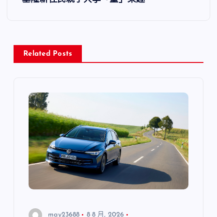
覽
Related Posts
may23688
8 8 月, 2026