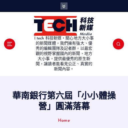
S
k
i
p
t
o
I tech 科技新媒，關心地方大小事
c
的新聞媒體，我們擁有強大、優
秀的編輯團隊及記者群，以最宏
o
觀的視野掌握國內的新聞、地方
n
大小事，提供最優秀的原生新
t
聞，讓讀者能看見公正、真實的
e
新聞內容。
n
t
華南銀行第六屆「小小體操
營」圓滿落幕
Home