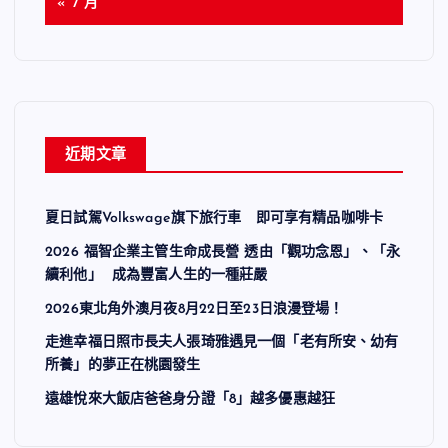
« 7 月
近期文章
夏日試駕Volkswage旗下旅行車 即可享有精品咖啡卡
2026 福智企業主管生命成長營 透由「觀功念恩」、「永
續利他」 成為豐富人生的一種莊嚴
2026東北角外澳月夜8月22日至23日浪漫登場！
走進幸福日照市長夫人張琦雅遇見一個「老有所安、幼有
所養」的夢正在桃園發生
遠雄悅來大飯店爸爸身分證「8」越多優惠越狂