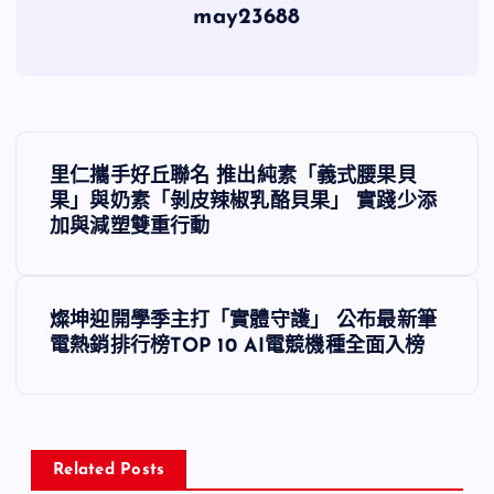
may23688
文
里仁攜手好丘聯名 推出純素「義式腰果貝
章
果」與奶素「剝皮辣椒乳酪貝果」 實踐少添
加與減塑雙重行動
導
覽
燦坤迎開學季主打「實體守護」 公布最新筆
電熱銷排行榜TOP 10 AI電競機種全面入榜
Related Posts