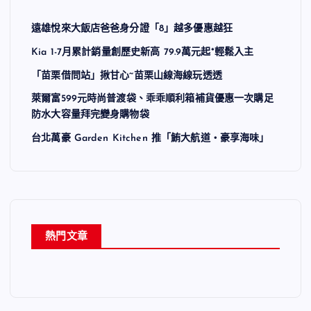
遠雄悅來大飯店爸爸身分證「8」越多優惠越狂
Kia 1-7月累計銷量創歷史新高 79.9萬元起*輕鬆入主
「苗栗借問站」揪甘心~苗栗山線海線玩透透
萊爾富599元時尚普渡袋、乖乖順利箱補貨優惠一次購足
防水大容量拜完變身購物袋
台北萬豪 Garden Kitchen 推「鮪大航道・豪享海味」
熱門文章