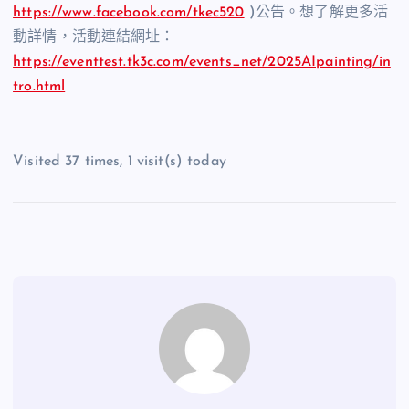
https://www.facebook.com/tkec520
)公告。想了解更多活
動詳情，活動連結網址：
https://eventtest.tk3c.com/events_net/2025AIpainting/in
tro.html
Visited 37 times, 1 visit(s) today