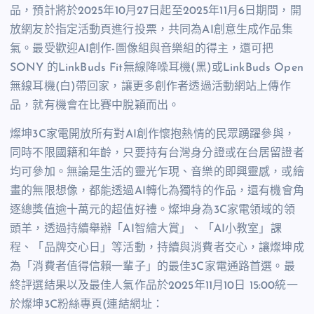
品，預計將於2025年10月27日起至2025年11月6日期間，開
放網友於指定活動頁進行投票，共同為AI創意生成作品集
氣。最受歡迎AI創作-圖像組與音樂組的得主，還可把
SONY 的LinkBuds Fit無線降噪耳機(黑)或LinkBuds Open
無線耳機(白)帶回家，讓更多創作者透過活動網站上傳作
品，就有機會在比賽中脫穎而出。
燦坤3C家電開放所有對AI創作懷抱熱情的民眾踴躍參與，
同時不限國籍和年齡，只要持有台灣身分證或在台居留證者
均可參加。無論是生活的靈光乍現、音樂的即興靈感，或繪
畫的無限想像，都能透過AI轉化為獨特的作品，還有機會角
逐總獎值逾十萬元的超值好禮。燦坤身為3C家電領域的領
頭羊，透過持續舉辦「AI智繪大賞」、「AI小教室」課
程、「品牌交心日」等活動，持續與消費者交心，讓燦坤成
為「消費者值得信賴一輩子」的最佳3C家電通路首選。最
終評選結果以及最佳人氣作品於2025年11月10日 15:00統一
於燦坤3C粉絲專頁(連結網址：