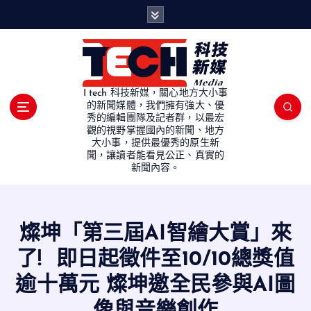
S
k
i
p
t
o
I tech 科技新媒，關心地方大小事
c
的新聞媒體，我們擁有強大、優
秀的編輯團隊及記者群，以最宏
o
觀的視野掌握國內的新聞、地方
n
大小事，提供最優秀的原生新
t
聞，讓讀者能看見公正、真實的
e
新聞內容。
n
t
燦坤「第三屆AI智繪大賞」來
了! 即日起徵件至10/10總獎值
逾十萬元 燦坤邀全民參與AI圖