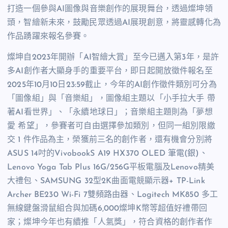
打造一個參與AI圖像與音樂創作的展現舞台，透過燦坤領
頭，智繪新未來，鼓勵民眾透過AI展現創意，將靈感轉化為
作品踴躍來報名參賽。
燦坤自2023年開辦「AI智繪大賞」至今已邁入第3年，是許
多AI創作者大顯身手的重要平台，即日起開放徵件報名至
2025年10月10日23:59截止，今年的AI創作徵件類別可分為
「圖像組」與「音樂組」，圖像組主題以「小手拉大手 帶
著AI看世界」、「永續地球日」；音樂組主題則為「夢想
愛 希望」，參賽者可自由選擇參加類別，但同一組別限繳
交 1 件作品為主，榮獲前三名的創作者，還有機會分別將
ASUS 14吋的VivobookS A19 HX370 OLED 筆電(銀)、
Lenovo Yoga Tab Plus 16G/256G平板電腦及Lenovo精美
大禮包、SAMSUNG 32型2K曲面電競顯示器+ TP-Link
Archer BE230 Wi-Fi 7雙頻路由器、Logitech MK850 多工
無線鍵盤滑鼠組合與加碼6,000燦坤K幣等超值好禮帶回
家；燦坤今年也有續推「人氣獎」，符合資格的創作者作