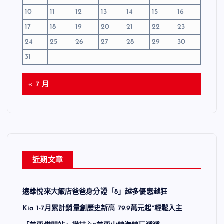
10
11
12
13
14
15
16
17
18
19
20
21
22
23
24
25
26
27
28
29
30
31
« 7 月
近期文章
遠雄悅來大飯店爸爸身分證「8」越多優惠越狂
Kia 1-7月累計銷量創歷史新高 79.9萬元起*輕鬆入主