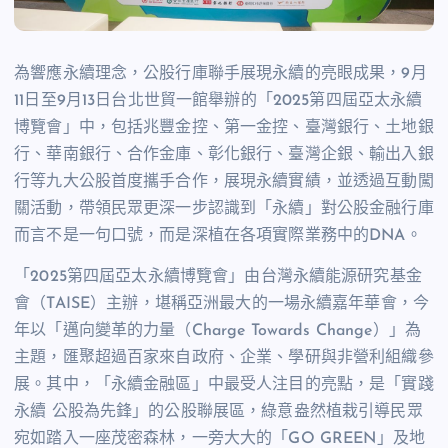
為響應永續理念，公股行庫聯手展現永續的亮眼成果，
9
月
11
日至
9
月
13
日台北世貿一館舉辦的「
2025
第四屆亞太永續
博覽會」中，包括兆豐金控、第一金控、臺灣銀行、土地銀
行、華南銀行、合作金庫、彰化銀行、臺灣企銀、輸出入銀
行等九大公股首度攜手合作，展現永續實績，並透過互動闖
關活動，帶領民眾更深一步認識到「永續」對公股金融行庫
而言不是一句口號，而是深植在各項實際業務中的
DNA
。
「
2025
第四屆亞太永續博覽會」由台灣永續能源研究基金
會（
TAISE
）主辦，堪稱亞洲最大的一場永續嘉年華會，今
年以「邁向變革的力量（
Charge Towards Change
）」為
主題，匯聚超過百家來自政府、企業、學研與非營利組織參
展。其中，「永續金融區」中最受人注目的亮點，是「實踐
永續 公股為先鋒」的公股聯展區，綠意盎然植栽引導民眾
宛如踏入一座茂密森林，一旁大大的「
GO GREEN
」及地