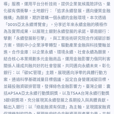
導」服務，運用平台分析技術，提供企業氣候風險評估、量
化碳有價衝擊。土地銀行：「追求永續發展，邁向優質金融
機構」為願景，期許建構一個永續的金融環境。本次透過
「
2025
亞太永續博覽會」，分享近年來永續金融的積極作
為及實際成果，以展現土銀對永續發展的承諾。華南銀行：
擘劃「永續發展新引擎」，與工業技術研究院合作減碳診斷
方案，領航中小企業淨零轉型，驅動產業金融與科技雙軸並
進。合作金庫：以企業永續、環境永續、社會永續為願景，
結合核心本業規劃多元金融商品，運用金融影響力偕同利害
關係人達成共融共好的社會發展，共同邁向永續未來。彰化
銀行：以「碳
5C
管理」主題，展現邁向淨零的具體行動方
案，通過科學基礎減量目標倡議，設定自身營運減碳目標，
並藉投融資碳排管理，發揮綠色金融影響力。臺灣企銀：囊
括
APSAA
亞太永續行動獎銅獎，以及
TSAA
台灣永續行動獎
3
銀
1
銅獎項，充分展現其永續發展之長期投入與具體貢獻。
輸出入銀行：以「綠能融資有保證」為主軸，呈現國家融資