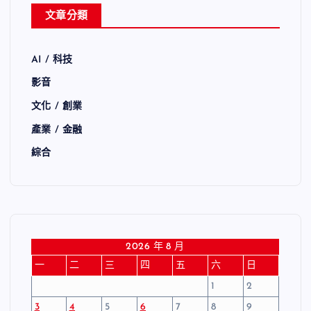
文章分類
AI / 科技
影音
文化 / 創業
產業 / 金融
綜合
2026 年 8 月
一
二
三
四
五
六
日
1
2
3
4
5
6
7
8
9