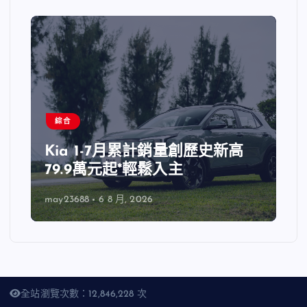
綜合
Kia 1-7月累計銷量創歷史新高
79.9萬元起*輕鬆入主
may23688
6 8 月, 2026
全站瀏覽次數：12,846,228 次