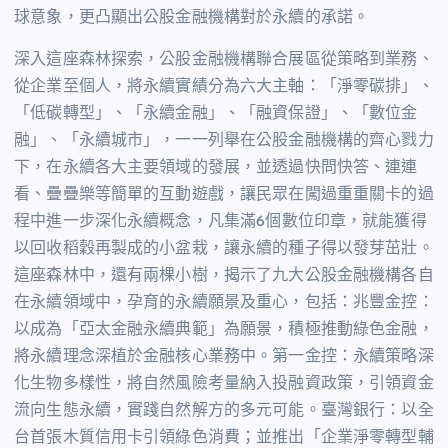
球意象，更凸顯出公股金融機構對於永續的承諾。
深入這座森林探索，公股金融機構聯合展區從策略到業務、
從企業至個人，將永續實績分為六大主軸：「淨零碳排」、
「低碳轉型」、「永續金融」、「融資保證」、「數位金
融」、「永續城市」，一一列舉在公股金融機構的齊心戮力
下，在永續各大主要領域的發展，並透過快問快答、連連
看、疊疊樂等簡單的互動遊戲，讓民眾在闖過重重關卡的過
程中進一步深化永續概念，凡集滿
6
個數位印章，就能獲得
以回收稻穀再製成的小盆栽，讓永續的種子得以發芽茁壯。
這座森林中，還有兩棵小樹，揭示了九大公股金融機構各自
在永續領域中，孕育的永續願景及重心，包括：兆豐金控：
以成為「亞太金融永續典範」為願景，積極推動綠色金融，
將永續理念深植於金融核心業務中。第一金控：永續策略深
化生物多樣性，將自然風險考量納入投融資政策，引領資金
流向生態永續，實踐自然解方的多元可能。臺灣銀行：以全
台首張木質信用卡引領綠色消費；並推出「企業淨零轉型輔