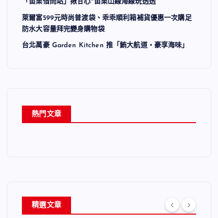
「苗栗借問站」揪甘心~苗栗山線海線玩透透
萊爾富599元時尚普渡袋、乖乖順利箱補貨優惠一次購足
防水大容量拜完變身購物袋
台北萬豪 Garden Kitchen 推「鮪大航道・豪享海味」
熱門文章
精選文章