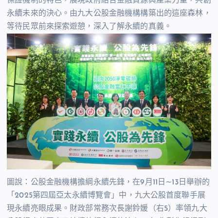
保證機制的特色，展現政府結合金融資源與產業力量，共創
永續未來的決心。由九大公股金融機構構築出的這座森林，
等待民眾前來探索遊憩，深入了解永續的真義。
圖說：公股金融機構擔綱永續先鋒，在
9
月
11
日∼
13
日舉辦的
「
2025
第四屆亞太永續博覽會」中，九大公股首度聯手展
現永續亮眼成果。財政部常務次長謝鈴媛（右
5
）率領九大