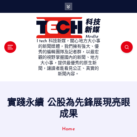
S
k
i
p
t
o
I tech 科技新媒，關心地方大小事
c
的新聞媒體，我們擁有強大、優
秀的編輯團隊及記者群，以最宏
o
觀的視野掌握國內的新聞、地方
n
大小事，提供最優秀的原生新
t
聞，讓讀者能看見公正、真實的
e
新聞內容。
n
t
實踐永續 公股為先鋒展現亮眼
成果
Home