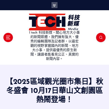
S
k
i
p
t
o
I tech 科技新媒，關心地方大小事
c
的新聞媒體，我們擁有強大、優
秀的編輯團隊及記者群，以最宏
o
觀的視野掌握國內的新聞、地方
n
大小事，提供最優秀的原生新
t
聞，讓讀者能看見公正、真實的
e
新聞內容。
n
t
【2025區域觀光圈市集日】秋
冬盛會 10月17日華山文創園區
熱鬧登場！