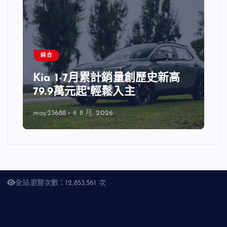
綜合
Kia 1-7月累計銷量創歷史新高
79.9萬元起*輕鬆入主
may23688
6 8 月, 2026
全站瀏覽次數：12,853,561 次