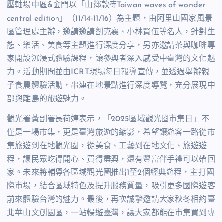
壓軸場中區&金門以「山鄰款待Taiwan waves of wonder
central edition」（11/14-11/16）為主題，由阿里山國家風景
區管理處主辦，邀請邀請劉克襄、小林賢伍等名人，針對生
態、樂活、美食等主題進行深度分享，另亦邀請茶與咖啡專
家開設沉浸式體驗課程，讓參與者深入感受中臺灣的文化魅
力。活動期間並由ICRT現場每日報導宣傳，並透過舉辦親
子食農體驗活動，串連在地景點進行深度導覽，充分展現中
部與離島的旅遊魅力。
觀光署黃副署長荷婷表示，「2025區域觀光圈市集日」不
僅是一場市集，更是臺灣旅遊的縮影，希望讓遊客一路從市
集旅遊到在地觀光圈，從美食、工藝到在地文化、旅遊遊
程，讓民眾吃得開心、買得盡興，還有豐富伴手禮可以帶回
家。未來將輔導各區域觀光圈推出1至2個經典遊程，主打國
際市場，結合區域特色及提升服務質量，吸引更多國際遊客
前來體驗台灣的魅力。最後，再次誠摯邀請大家秋冬相約臺
北華山文創園區，一站暢遊臺灣，讓大家都能在市集買到專