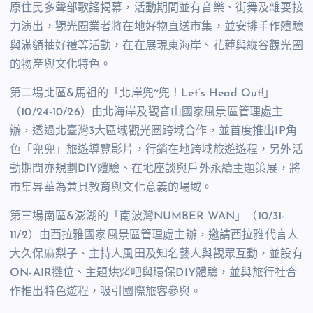
原住民多聲部歌謠揭幕，活動期間並有音樂、街舞及雜耍接
力演出，觀光圈業者將在地好物直送市集，並安排手作體驗
與滿額抽好禮等活動，在在展現東海岸、花蓮與縱谷觀光圈
的物產與文化特色。
第二場北區&馬祖的「北岸兜~兜！Let’s Head Out!」
（10/24-10/26）由北海岸及觀音山國家風景區管理處主
辦，透過北臺灣3大區域觀光圈跨域合作，並首度推出IP角
色「兜兜」旅遊導覽影片，行銷在地跨域旅遊遊程，另外活
動期間亦規劃DIY體驗、在地座談與戶外永續主題策展，將
市集昇華為兼具教育與文化意義的場域。
第三場南區&澎湖的「南波灣NUMBER WAN」（10/31-
11/2）由西拉雅國家風景區管理處主辦，邀請西拉雅代言人
大久保麻梨子、主持人風田及知名藝人與觀眾互動，並設有
ON-AIR攤位、主題烘烤吧與環保DIY體驗，並與旅行社合
作推出特色遊程，吸引國際旅客參與。