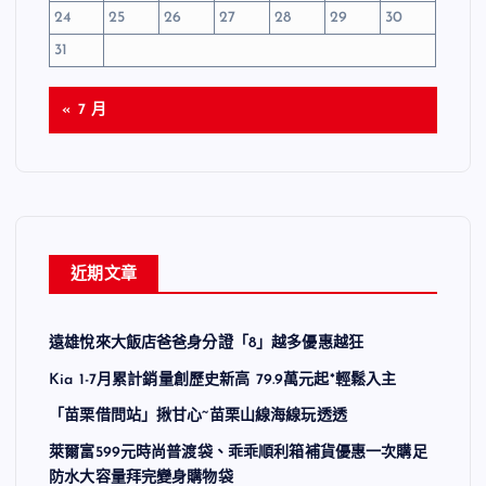
24
25
26
27
28
29
30
31
« 7 月
近期文章
遠雄悅來大飯店爸爸身分證「8」越多優惠越狂
Kia 1-7月累計銷量創歷史新高 79.9萬元起*輕鬆入主
「苗栗借問站」揪甘心~苗栗山線海線玩透透
萊爾富599元時尚普渡袋、乖乖順利箱補貨優惠一次購足
防水大容量拜完變身購物袋