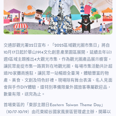
交通部觀光署22日宣布，「2025區域觀光圈市集日」將自
10月17日起於華山1914文化創意產業園區展開，延續去年以1
週1區域主題推出4大觀光市集，作為觀光圈產品展示櫥窗，
讓民眾能從市集一路買到在地觀光圈，每場市集活動共計超
過70家攤商進駐，讓民眾一站暢遊全臺灣，體驗豐富的物
產、美食、文創及特色好禮。現場除有舞台表演、名人見面
會與手作DIY體驗，還特別準備限量外國旅客專屬歡迎品，
數量有限，送完為止。
首場東區的「東部主題日Eastern Taiwan Theme Day」
（10/17-10/19）由花東縱谷國家風景區管理處主辦，開幕以