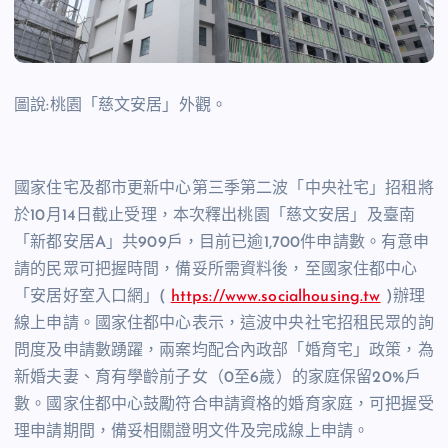
圖說:桃園「慈文安居」外觀。
國家住宅及都市更新中心第三季第二波「中央社宅」招租將
於
10
月
14
日截止受理，本次釋出桃園「慈文安居」及臺南
「新都安居
A
」共
909
戶，目前已逾
1,700
件申請數。有意申
請的民眾可把握時間，備妥所需資料後，至國家住都中心
「安居好室入口網」
(
https://www.socialhousing.tw
)
辦理
線上申請。國家住都中心表示，這波中央社宅招租民眾的詢
問度及申請數踴躍，兩案均配合內政部「婚育宅」政策，為
新婚夫妻、育有學齡前子女（
0
至
6
歲）的家庭保留
20%
戶
數。國家住都中心鼓勵符合申請資格的婚育家庭，可把握受
理申請期間，備妥相關證明文件及完成線上申請。