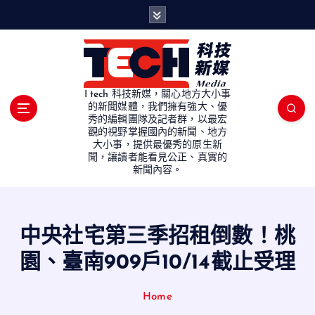
S
k
i
p
t
o
I tech 科技新媒，關心地方大小事
c
的新聞媒體，我們擁有強大、優
秀的編輯團隊及記者群，以最宏
o
觀的視野掌握國內的新聞、地方
n
大小事，提供最優秀的原生新
t
聞，讓讀者能看見公正、真實的
e
新聞內容。
n
t
中央社宅第三季招租倒數！桃
園、臺南909戶10/14截止受理
Home