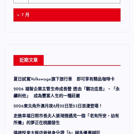
« 7 月
近期文章
夏日試駕Volkswage旗下旅行車 即可享有精品咖啡卡
2026 福智企業主管生命成長營 透由「觀功念恩」、「永
續利他」 成為豐富人生的一種莊嚴
2026東北角外澳月夜8月22日至23日浪漫登場！
走進幸福日照市長夫人張琦雅遇見一個「老有所安、幼有
所養」的夢正在桃園發生
遠雄悅來大飯店爸爸身分證「8」越多優惠越狂