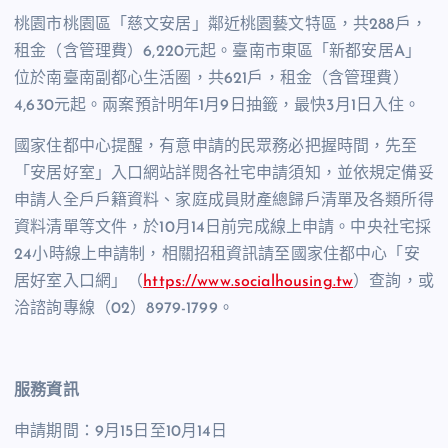
桃園市桃園區「慈文安居」鄰近桃園藝文特區，共
288
戶，
租金（含管理費）
6,220
元起。臺南市東區「新都安居
A
」
位於南臺南副都心生活圈，共
621
戶，租金（含管理費）
4,630
元起。兩案預計明年
1
月
9
日抽籤，最快
3
月
1
日入住。
國家住都中心提醒，有意申請的民眾務必把握時間，先至
「安居好室」入口網站詳閱各社宅申請須知，並依規定備妥
申請人全戶戶籍資料、家庭成員財產總歸戶清單及各類所得
資料清單等文件，於
10
月
14
日前完成線上申請。中央社宅採
24
小時線上申請制，相關招租資訊請至國家住都中心「安
居好室入口網」（
https://www.socialhousing.tw
）查詢，或
洽諮詢專線（
02
）
8979-1799
。
服務資訊
申請期間：
9
月
15
日至
10
月
14
日