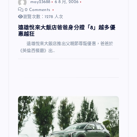
may23688
6 8 月, 2026
0 Comments
瀏覽次數：1278 人次
遠雄悅來大飯店爸爸身分證「8」越多優
惠越狂
遠雄悅來大飯店推出父親節尊寵優惠，爸爸於
《英倫西餐廳》出…