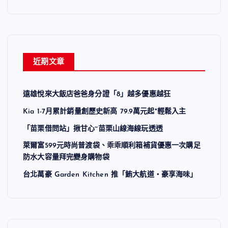
近期文章
遠雄悅來大飯店爸爸身分證「8」越多優惠越狂
Kia 1-7月累計銷量創歷史新高 79.9萬元起*輕鬆入主
「苗栗借問站」揪甘心~苗栗山線海線玩透透
萊爾富599元時尚普渡袋、乖乖順利箱補貨優惠一次購足
防水大容量拜完變身購物袋
台北萬豪 Garden Kitchen 推「鮪大航道・豪享海味」