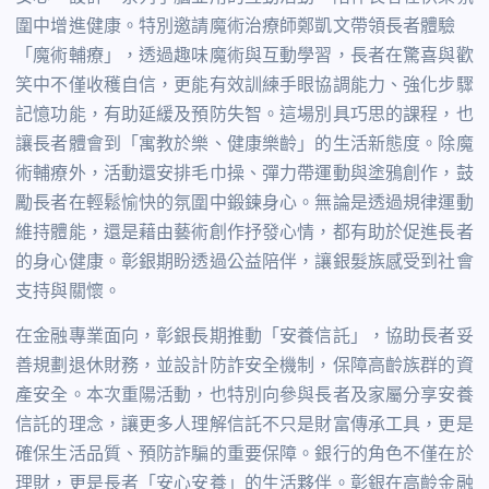
圍中增進健康。特別邀請魔術治療師鄭凱文帶領長者體驗
「魔術輔療」，透過趣味魔術與互動學習，長者在驚喜與歡
笑中不僅收穫自信，更能有效訓練手眼協調能力、強化步驟
記憶功能，有助延緩及預防失智。這場別具巧思的課程，也
讓長者體會到「寓教於樂、健康樂齡」的生活新態度。除魔
術輔療外，活動還安排毛巾操、彈力帶運動與塗鴉創作，鼓
勵長者在輕鬆愉快的氛圍中鍛鍊身心。無論是透過規律運動
維持體能，還是藉由藝術創作抒發心情，都有助於促進長者
的身心健康。彰銀期盼透過公益陪伴，讓銀髮族感受到社會
支持與關懷。
在金融專業面向，彰銀長期推動「安養信託」，協助長者妥
善規劃退休財務，並設計防詐安全機制，保障高齡族群的資
產安全。本次重陽活動，也特別向參與長者及家屬分享安養
信託的理念，讓更多人理解信託不只是財富傳承工具，更是
確保生活品質、預防詐騙的重要保障。銀行的角色不僅在於
理財，更是長者「安心安養」的生活夥伴。彰銀在高齡金融