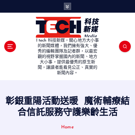
S
k
i
p
t
o
I tech 科技新媒，關心地方大小事
c
的新聞媒體，我們擁有強大、優
秀的編輯團隊及記者群，以最宏
o
觀的視野掌握國內的新聞、地方
n
大小事，提供最優秀的原生新
t
聞，讓讀者能看見公正、真實的
e
新聞內容。
n
t
彰銀重陽活動送暖 魔術輔療結
合信託服務守護樂齡生活
Home