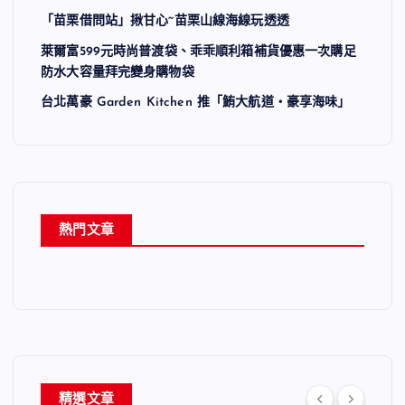
「苗栗借問站」揪甘心~苗栗山線海線玩透透
萊爾富599元時尚普渡袋、乖乖順利箱補貨優惠一次購足
防水大容量拜完變身購物袋
台北萬豪 Garden Kitchen 推「鮪大航道・豪享海味」
熱門文章
精選文章