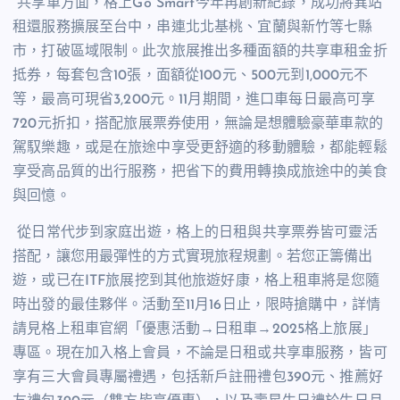
共享車方面，格上
Go Smart
今年再創新紀錄，成功將異站
租還服務擴展至台中，串連北北基桃、宜蘭與新竹等七縣
市，打破區域限制。此次旅展推出多種面額的共享車租金折
抵券，每套包含
10
張，面額從
100
元、
500
元到
1,000
元不
等，最高可現省
3,200
元。
11
月期間，進口車每日最高可享
720
元折扣，搭配旅展票券使用，無論是想體驗豪華車款的
駕馭樂趣，或是在旅途中享受更舒適的移動體驗，都能輕鬆
享受高品質的出行服務，把省下的費用轉換成旅途中的美食
與回憶。
從日常代步到家庭出遊，格上的日租與共享票券皆可靈活
搭配，讓您用最彈性的方式實現旅程規劃。若您正籌備出
遊，或已在
ITF
旅展挖到其他旅遊好康，格上租車將是您隨
時出發的最佳夥伴。活動至
11
月
16
日止，限時搶購中，詳情
請見格上租車官網「優惠活動→日租車→
2025
格上旅展」
專區。現在加入格上會員，不論是日租或共享車服務，皆可
享有三大會員專屬禮遇，包括新戶註冊禮包
390
元、推薦好