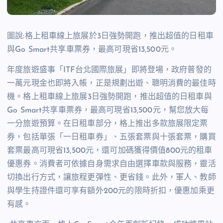
圖說:格上租車線上旅展於3日強勢開跑，推出超值的日租車
與Go Smart共享車票券，最高可現省13,500元。
年度旅遊盛事「
ITF
台北國際旅展」即將登場，政府普發的
一萬元現金也即將入帳，正是規劃出遊、聰明消費的最佳時
機。格上租車線上旅展
3
日強勢開跑，推出超值的日租車與
Go Smart
共享車票券，最高可現省
13,500
元，幫您放大每
一分旅遊預算。在日租車部分，格上推出多款旅展限定票
券，包括單張「一日租車券」、五張套票與十張套票，購買
套票最高可現省
13,500
元，還可加碼獲得價值
800
元的租車
優惠券。消費者可依據自身需求自由選擇車款與服務，靈活
切換出行方式，讓旅程更彈性、更省錢。此外，軍人、教師
與學生持證件還可享有額外
200
元的限時折扣，優惠加乘更
有感。