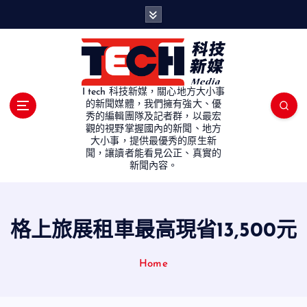
S
k
i
p
t
o
I tech 科技新媒，關心地方大小事
c
的新聞媒體，我們擁有強大、優
秀的編輯團隊及記者群，以最宏
o
觀的視野掌握國內的新聞、地方
n
大小事，提供最優秀的原生新
t
聞，讓讀者能看見公正、真實的
e
新聞內容。
n
t
格上旅展租車最高現省13,500元
Home