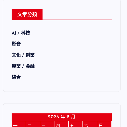
文章分類
AI / 科技
影音
文化 / 創業
產業 / 金融
綜合
2026 年 8 月
一
二
三
四
五
六
日