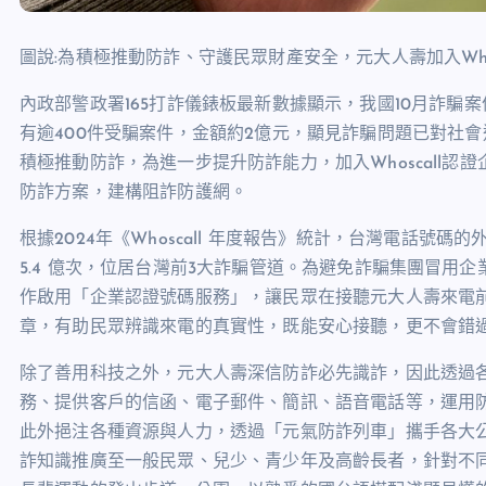
圖說:為積極推動防詐、守護民眾財產安全，元大人壽加入Who
內政部警政署
165
打詐儀錶板最新數據顯示，我國
10
月詐騙案
有逾
400
件受騙案件，金額約
2
億元，顯見詐騙問題已對社會
積極推動防詐，為進一步提升防詐能力，加入
Whoscall
認證
防詐方案，建構阻詐防護網。
根據
2024
年《
Whoscall
年度報告》統計，台灣電話號碼的
5.4
億次，位居台灣前
3
大詐騙管道。為避免詐騙集團冒用企
作啟用「企業認證號碼服務」，讓民眾在接聽元大人壽來電
章，有助民眾辨識來電的真實性，既能安心接聽，更不會錯
除了善用科技之外，元大人壽深信防詐必先識詐，因此透過
務、提供客戶的信函、電子郵件、簡訊、語音電話等，運用
此外挹注各種資源與人力，透過「元氣防詐列車」攜手各大
詐知識推廣至一般民眾、兒少、青少年及高齡長者，針對不