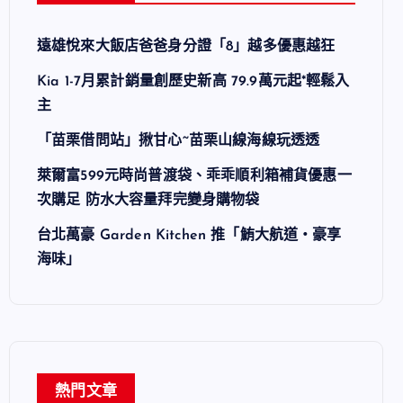
遠雄悅來大飯店爸爸身分證「8」越多優惠越狂
Kia 1-7月累計銷量創歷史新高 79.9萬元起*輕鬆入
主
「苗栗借問站」揪甘心~苗栗山線海線玩透透
萊爾富599元時尚普渡袋、乖乖順利箱補貨優惠一
次購足 防水大容量拜完變身購物袋
台北萬豪 Garden Kitchen 推「鮪大航道・豪享
海味」
熱門文章