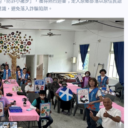
的「防詐小撇步」，獲得熱烈迴響；走入原鄉部落以原住民語
意識，避免落入詐騙陷阱。