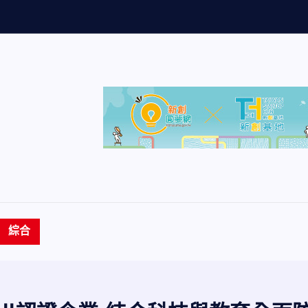
量
創
歷
史
新
高
綜合