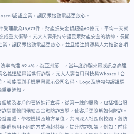
scall認證企業，讓民眾接聽電話更放心。
件受理數為
13,673
件，財產損失金額超過
60
億元，平均一天就
造成重大衝擊。元大人壽秉持守護民眾財產安全的精神，長期
企業，讓民眾接聽電話更放心，並且挹注資源與人力推動各項
外洩率高達
62.4%
，為亞洲第二，當年度詐騙來電或訊息高達
業名義透過電話進行詐騙，元大人壽善用科技與
Whoscall
合
前，就能看到手機屏幕顯示公司名稱、
Logo
及綠勾勾認證標
過重要通知。
各個觸及客戶的管道進行宣導，從第一線的服務，包括櫃台服
防詐騙關懷問候結合金融防詐宣導，使客戶更瞭解如何防詐。
公益團體、學校機構及地方單位，共同深入社區與校園，將防
同族群應用不同的方式喚起共鳴，提升防詐知識，例如：前往