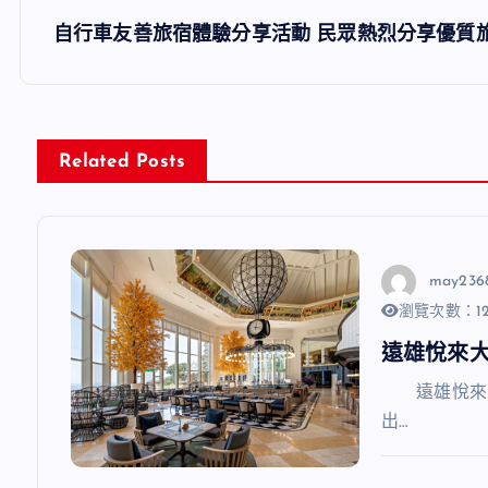
導
自行車友善旅宿體驗分享活動 民眾熱烈分享優質
覽
Related Posts
may236
瀏覽次數：12
遠雄悅來
遠雄悅來大
出…