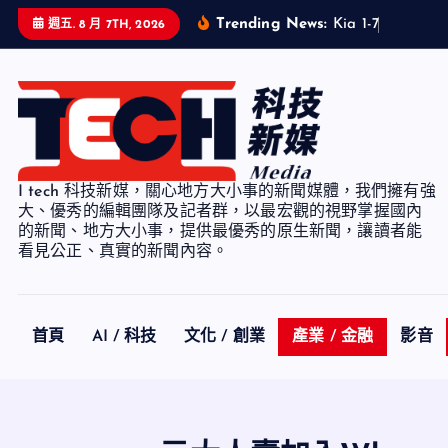
S
Trending News:
K
i
a
1
-
7
月
累
計
銷
週五. 8 月 7TH, 2026
k
i
p
t
o
c
I tech 科技新媒，關心地方大小事的新聞媒體，我們擁有強
o
大、優秀的編輯團隊及記者群，以最宏觀的視野掌握國內
n
的新聞、地方大小事，提供最優秀的原生新聞，讓讀者能
看見公正、真實的新聞內容。
t
e
n
t
首頁
AI / 科技
文化 / 創業
產業 / 金融
影音