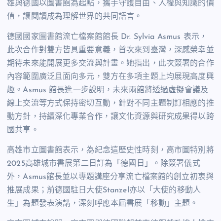
雄與德國以圖書館為起點，攜手守護自由、人權與知識的價
值，讓閱讀成為理解世界的共同語言。
德國國家圖書館流亡檔案館館長 Dr. Sylvia Asmus 表示，
此次合作對雙方皆具重要意義，首次來到臺灣，深感榮幸並
期待未來能開展更多交流與計畫。她指出，此次簽署的合作
內容範圍廣泛且面向多元，雙方在多項主題上均展現高度興
趣。Asmus 館長進一步說明，未來兩館將透過虛擬會議及
線上交流等方式保持密切互動，針對不同主題制訂相應的推
動方針，持續深化專業合作，讓文化資源與研究成果得以跨
國共享。
高雄市立圖書館表示，為紀念這歷史性時刻，高市圖特別將
2025高雄城市書展第二日訂為「德國日」。除簽署儀式
外，Asmus館長並以專題講座分享流亡檔案館的創立初衷與
推展成果；前德國駐日大使Stanzel亦以「大使的移動人
生」為題發表演講，深刻呼應本屆書展「移動」主題。