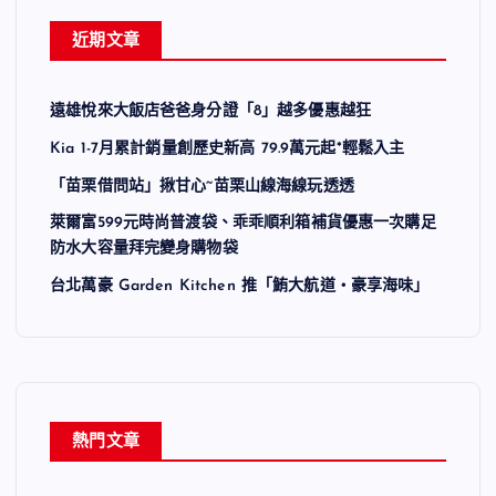
近期文章
遠雄悅來大飯店爸爸身分證「8」越多優惠越狂
Kia 1-7月累計銷量創歷史新高 79.9萬元起*輕鬆入主
「苗栗借問站」揪甘心~苗栗山線海線玩透透
萊爾富599元時尚普渡袋、乖乖順利箱補貨優惠一次購足
防水大容量拜完變身購物袋
台北萬豪 Garden Kitchen 推「鮪大航道・豪享海味」
熱門文章