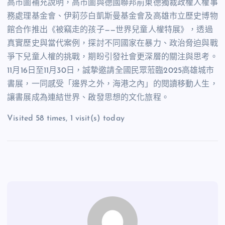
高市圖補充說明，高市圖與德國聯邦前東德獨裁政權人權事
務處理基金會、伊莉莎白凱斯曼基金會及高雄市立歷史博物
館合作推出《被竊走的孩子——世界兒童人權特展》，透過
真實歷史與當代案例，探討不同國家在暴力、政治脅迫與戰
爭下兒童人權的挑戰，期盼引發社會更深層的關注與思考。
11月16日至11月30日，誠摯邀請全國民眾蒞臨2025高雄城市
書展，一同感受「邊界之外，海港之內」的閱讀移動人生，
讓書展成為連結世界、啟發思想的文化旅程。
Visited 58 times, 1 visit(s) today