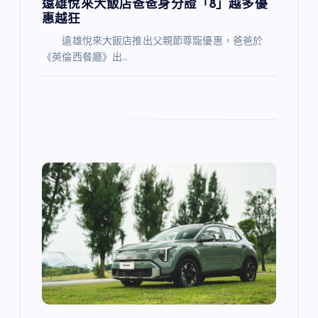
遠雄悅來大飯店爸爸身分證「8」越多優
惠越狂
遠雄悅來大飯店推出父親節尊寵優惠，爸爸於
《英倫西餐廳》出…