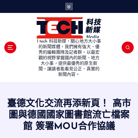
S
k
i
p
t
o
I tech 科技新媒，關心地方大小事
c
的新聞媒體，我們擁有強大、優
秀的編輯團隊及記者群，以最宏
o
觀的視野掌握國內的新聞、地方
n
大小事，提供最優秀的原生新
t
聞，讓讀者能看見公正、真實的
e
新聞內容。
n
t
臺德文化交流再添新頁！ 高市
圖與德國國家圖書館流亡檔案
館 簽署MOU合作協議