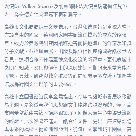
大使Dr. Volker Stanzel及前臺灣駐法大使呂慶龍擔任見證
人，為臺德文化交流寫下嶄新篇章。
高雄市文化局局長王文翠表示，台灣和德國皆是重視人權、
言論自由的國家，德國國家圖書館流亡檔案館成立於1948
年，致力於典藏與研究因納粹迫害而被迫流亡的作家及知識
分子文獻，並透過策展、出版及數位化推廣跨國對話被世人
看見。這項合作不僅是臺德文化交流的新篇章，更代表城市
之間在知識、文化與價值上的深層連結。期盼未來雙方能在
展覽、典藏、研究與教育推廣等面向展開更多交流，讓圖書
館成為跨國文化理解的重要樞紐。
高雄市立圖書館館長李金鴦指出，今年高雄城市書展以移動
為主題，是象徵著我們思想跟文化能夠跨越邊界的力量，高
市圖希望藉由書籍、講座跟策展，回顧人類生命中遷徙流離
的經歷。此次簽署不僅是一紙合作文件，更是一座連結記憶
與未來的橋樑。從歐洲到亞洲，從流亡文學到城市閱讀，高