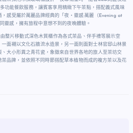
多功能餐飲服務，讓賓客享用精緻下午茶點，搭配義式風味
，感受屬於萬麗品牌經典的「夜‧靈感·萬麗（
Evening at
同靈感，擁有旅程中意想不到的夜晚體驗。
，由整片移動式深色木質櫃作為各式茶品、伴手禮等展示空
，一面襯以文化石牆流水造景，另一面則面對士林官邸山林景
製、大小形異之青花瓷，象徵來自世界各地的旅人至茶坊交
地茶品牌，並依照不同時節搭配草本植物而成的複方茶以及花