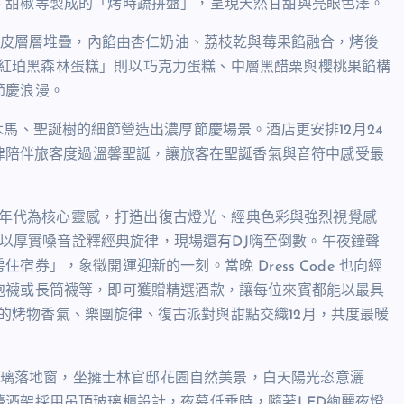
、甜椒等製成的「烤時蔬拼盤」，呈現天然甘甜與亮眼色澤。
皮層層堆疊，內餡由杏仁奶油、荔枝乾與莓果餡融合，烤後
紅珀黑森林蛋糕」則以巧克力蛋糕、中層黑醋栗與櫻桃果餡構
節慶浪漫。
木馬、聖誕樹的細節營造出濃厚節慶場景。酒店更安排
12
月
24
律陪伴旅客度過溫馨聖誕，讓旅客在聖誕香氣與音符中感受最
年代為核心靈感，打造出復古燈光、經典色彩與強烈視覺感
以厚實嗓音詮釋經典旋律，現場還有
DJ
嗨至倒數。午夜鐘聲
房住宿券」，象徵開運迎新的一刻。當晚
Dress Code
也向經
泡襪或長筒襪等，即可獲贈精選酒款，讓每位來賓都能以最具
的烤物香氣、樂團旋律、復古派對與甜點交織
12
月，共度最暖
璃落地窗，坐擁士林官邸花園自然美景，白天陽光恣意灑
檯酒架採用吊頂玻璃櫃設計，夜幕低垂時，隨著
LED
絢麗夜燈