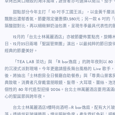
草烤出爽口細致的海洋風味；蔬食者亦可選擇以南瓜、茄子
甜點部分今年主打「
10
吋手工國王派」，以金黃千層派
飄散出濃郁香氣，節慶限定優惠價
1,280
元；另一款
6
吋的「
築酸甜對比，再以細緻鮮奶油包裹，呈現冬季最具代表性的
12
月的「台北士林萬麗酒店」亦被節慶佈置點亮，旋轉
日、
12
月
25
日兩場「聖誕管樂團」演出，以最純粹的節日旋
經典的節慶美好。
「
TEA LAB
茶坊」與 「
R bar
逸庭 」的跨年夜則以
80
的沉浸式派對現場。今年更邀請擅長舞台風格的
Live
歌手，
後，將抽出「士林廚房全日餐廳自助餐券」與「尊貴山景客
典致敬，消費者凡穿戴雷朋眼鏡、髮帶、大耳環、蕾絲、泡
個性的
80
年代造型迎接
2026
。台北士林萬麗酒店要用滿滿
心的聖誕節與跨年夜。
台北士林萬麗酒店
1
樓時尚酒吧—
R bar
逸庭，配有大片玻
落，透過炫彩玻璃牆面、燈光照射角度，產生霓虹色彩；吧