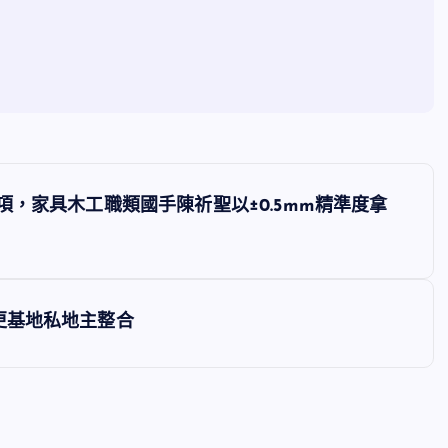
項，家具木工職類國手陳祈聖以±0.5mm精準度拿
更基地私地主整合