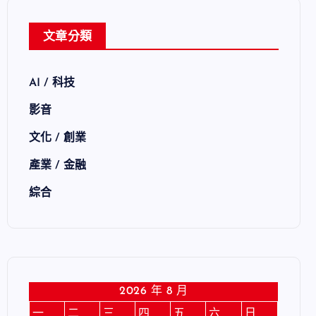
文章分類
AI / 科技
影音
文化 / 創業
產業 / 金融
綜合
2026 年 8 月
一
二
三
四
五
六
日