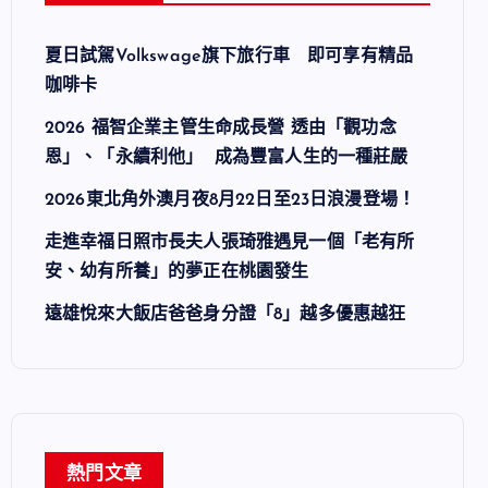
夏日試駕Volkswage旗下旅行車 即可享有精品
咖啡卡
2026 福智企業主管生命成長營 透由「觀功念
恩」、「永續利他」 成為豐富人生的一種莊嚴
2026東北角外澳月夜8月22日至23日浪漫登場！
走進幸福日照市長夫人張琦雅遇見一個「老有所
安、幼有所養」的夢正在桃園發生
遠雄悅來大飯店爸爸身分證「8」越多優惠越狂
熱門文章