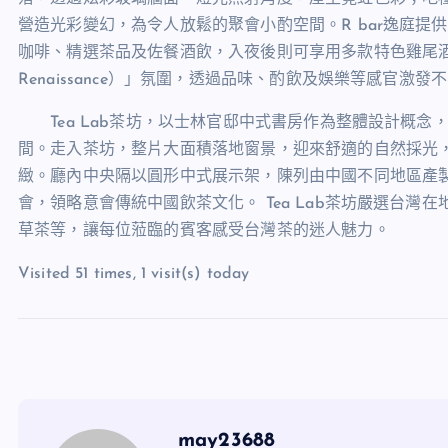
營造光彩變幻，為令人放鬆的聚會小酌空間。
R bar
逸庭提供
咖啡、精選茶品及佐餐酒飲，入夜後則可享用多款特色雞尾酒
Renaissance
）」氛圍，透過品味、酌飲及娛樂等感官激發不
Tea Lab
茶坊，以士林官邸中式書房作為整體設計概念
間。走入茶坊，整片大面積落地窗景，迎來舒適的自然採光
緻。廳內中央隔以圓形中式展示架，陳列由中國不同地區產
會，領略意會傳統中國飲茶文化。
Tea Lab
茶坊嚴選台灣在
草茶等，讓每位蒞臨的賓客感受台灣茶的迷人魅力。
Visited 51 times, 1 visit(s) today
may23688