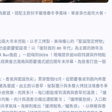
為靈感，搭配主廚好手藝堆疊冬季風味，單身族也能吃大餐，
兩大年末亮點，以手工烤製、美味暖心的「聖誕限定烤物」
族也能歡慶聖誕夜！以「復刻我的
80
年代」為主題的跨年派
R Bar
逸庭 」一起嗨到
2026
！現場提供逾
10
款特調與炸物點
以經典復古風格與節慶儀式感拉開年末序幕，為旅客打造一個
、香氣與聖誕色彩」貫穿整個
12
月，從節慶餐桌到館內佈置
溫暖為靈感，由主廚以香草、秘製醬汁與多層火烤技法堆疊冬季
外皮微脆、肉質多汁，每口都能嚐到清爽與香草的溫潤；「爐
布均衡，肉汁與酒香交織出濃郁層次；「爐烤豬肋排」入口軟
的共享氣味。海鮮則推出「爐烤鮭魚／鱸魚排」，以檸檬與香