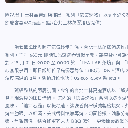
圖說:台北士林萬麗酒店推出一系列「節慶烤物」以冬季溫暖
節慶饗宴
680
元起。
(
圖
/
台北士林萬麗酒店提供
)
隨著聖誕節與跨年氣氛逐步升溫，台北士林萬麗酒店推出
系列，主打
680
元 即能細品爐烤春雞獨享餐，讓單身小資
對，
12
月
31
日
20:00
至
00:30
於 「
TEA LAB
茶坊」與 「
心無限享用，即日起訂位早鳥優惠每位
1,380
元
+10%
。酒店
溫度滿溢的
12
月。活動訂位電話：
02-8861-2389
轉
11821
。
延續整館的節慶氛圍，今年的台北士林萬麗酒店以「爐火
皆呈現濃厚的節日情緒。 館內的「節慶烤物」系列以冬季
風味。「爐烤春雞」以橄欖油、迷迭香與檸檬醃製後烘烤，
烤牛肋眼」以紅酒、美式香料慢燉再烤，切面粉嫩、油脂分
嫩、焦香四溢，結合蜂蜜芥末與
BBQ
醬汁，更添節慶歡聚