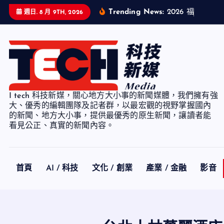
S
Trending News:
2
0
2
6
福
智
企
業
週日. 8 月 9TH, 2026
k
i
p
t
o
c
I tech 科技新媒，關心地方大小事的新聞媒體，我們擁有強
o
大、優秀的編輯團隊及記者群，以最宏觀的視野掌握國內
n
的新聞、地方大小事，提供最優秀的原生新聞，讓讀者能
看見公正、真實的新聞內容。
t
e
n
t
首頁
AI / 科技
文化 / 創業
產業 / 金融
影音