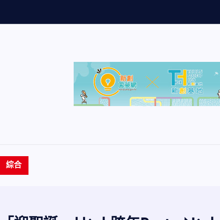
主
管
生
命
成
長
綜合