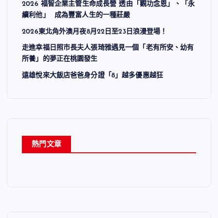
2026 福智企業主管生命成長營 透由「觀功念恩」、「永
續利他」 成為豐富人生的一種莊嚴
2026東北角外澳月夜8月22日至23日浪漫登場！
走進幸福日照市長夫人張琦雅遇見一個「老有所安、幼有
所養」的夢正在桃園發生
遠雄悅來大飯店爸爸身分證「8」越多優惠越狂
熱門文章