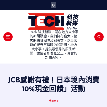
S
k
i
p
t
o
I tech 科技新媒，關心地方大小事
c
的新聞媒體，我們擁有強大、優
秀的編輯團隊及記者群，以最宏
o
觀的視野掌握國內的新聞、地方
n
大小事，提供最優秀的原生新
t
聞，讓讀者能看見公正、真實的
e
新聞內容。
n
t
JCB感謝有禮！日本境內消費
10%現金回饋」活動
Home