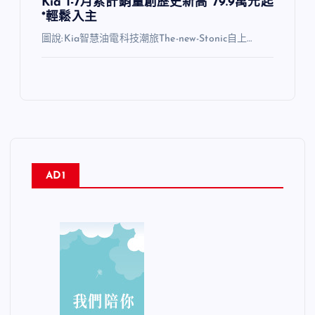
Kia 1-7月累計銷量創歷史新高 79.9萬元起
*輕鬆入主
圖說:Kia智慧油電科技潮旅The-new-Stonic自上…
AD1