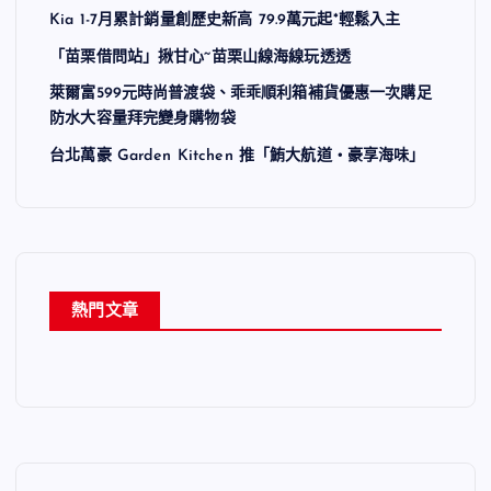
Kia 1-7月累計銷量創歷史新高 79.9萬元起*輕鬆入主
「苗栗借問站」揪甘心~苗栗山線海線玩透透
萊爾富599元時尚普渡袋、乖乖順利箱補貨優惠一次購足
防水大容量拜完變身購物袋
台北萬豪 Garden Kitchen 推「鮪大航道・豪享海味」
熱門文章