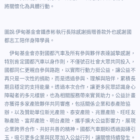
將關懷化為具體行動。
圖說:伊甸基金會鍾彥彬執行長除感謝捐贈善款外也感謝國
都志工陪伴身障學員。
伊甸基金會亦對國都汽車及所有參與夥伴表達誠摯感謝，
特別肯定國都汽車以身作則，不僅號召社會大眾共同投入，
國都同仁更親自參與路跑，以實際行動力挺公益，讓公益不
再只是一次性的捐助，而是透過參與、理解與陪伴，累積長
期且穩定的支持能量。透過本次合作，讓更多民眾認識身心
障礙者的多元樣貌，也為相關服務帶來實質助力。公益計畫
亦獲得多家產險夥伴共同響應，包括關係企業和泰產險協
辦，以及贊助單位新光產險、泰安產險、兆豐產險、旺旺友
聯產險、富邦產險、明台產險，攜手擴大公益影響力，展現
企業跨界合作、共好共善的精神。國都汽車期盼透過拋磚引
玉，吸引更多企業與民眾加入公益行列，讓關懷持續發生。