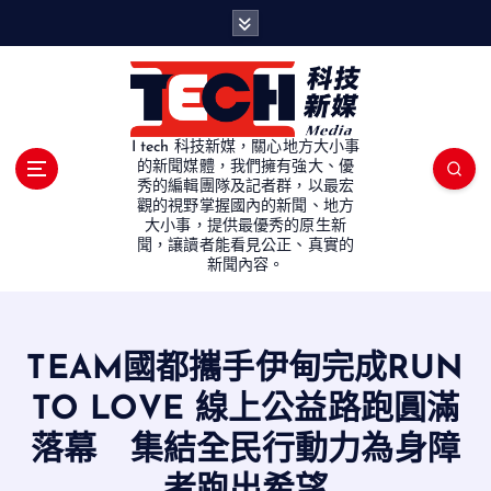
S
k
i
p
t
o
I tech 科技新媒，關心地方大小事
c
的新聞媒體，我們擁有強大、優
秀的編輯團隊及記者群，以最宏
o
觀的視野掌握國內的新聞、地方
n
大小事，提供最優秀的原生新
t
聞，讓讀者能看見公正、真實的
e
新聞內容。
n
t
TEAM國都攜手伊甸完成RUN
TO LOVE 線上公益路跑圓滿
落幕 集結全民行動力為身障