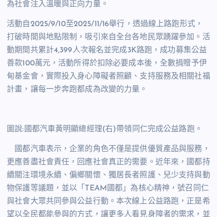
為社會注入溫暖與正向力量。
活動自2025/9/10至2025/11/16舉行，透過線上路跑形式，
打破時間與地點限制，吸引來自全台各地民眾踴躍參加。活
動期間共累計4,399人次報名並完成3K路跑，成功募集公益
善款100萬元，活動所得於扣除必要成本後，全數捐贈予伊
甸基金會，實際投入身心障礙者照顧、支持服務及相關社福
計畫，讓每一步奔跑都成為改變的力量。
圖說:國都汽車黃明顯總經理(右)帶領同仁完成公益路跑。
國都汽車表示，企業的角色不僅是提供優質產品與服務，
更應善盡社會責任，回應社會真正的需要。近年來，國都持
續關注環境永續、偏鄉關懷、獨居長者照護、兒少支持與動
物保護等議題，並以「TEAM國都」為核心精神，號召同仁
與社會大眾共同參與公益行動。本次線上公益路跑，正是希
望以全民都能參與的方式，讓更多人看見身障者的需求，並