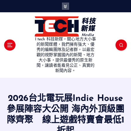
S
k
i
p
t
o
I tech 科技新媒，關心地方大小事
c
的新聞媒體，我們擁有強大、優
秀的編輯團隊及記者群，以最宏
o
觀的視野掌握國內的新聞、地方
n
大小事，提供最優秀的原生新
t
聞，讓讀者能看見公正、真實的
e
新聞內容。
n
t
2026台北電玩展Indie House
參展陣容大公開 海內外頂級團
隊齊聚 線上遊戲特賣會最低1