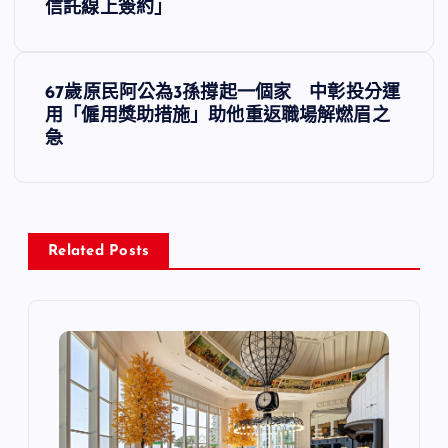
章
信託線上簽約」
導
67歲原民阿公為3孫撐起一個家 中彰投分運
覽
用「僱用獎助措施」助他重返職場解燃眉之
急
Related Posts