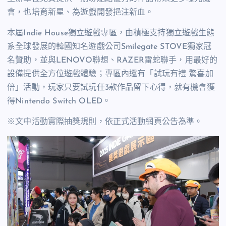
會，也培育新星、為遊戲開發挹注新血。
本屆Indie House獨立遊戲專區，由積極支持獨立遊戲生態
系全球發展的韓國知名遊戲公司Smilegate STOVE獨家冠
名贊助，並與LENOVO聯想、RAZER雷蛇聯手，用最好的
設備提供全方位遊戲體驗；專區內還有「試玩有禮 驚喜加
倍」活動，玩家只要試玩任3款作品留下心得，就有機會獲
得Nintendo Switch OLED。
※文中活動實際抽獎規則，依正式活動網頁公告為準。