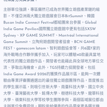
主辦單位強調，專區儼然已成為世界獨立遊戲產業鏈的縮
影，不僅亞洲兩大獨立遊戲展會日本BitSummit、韓國
Busan Indie Connect Festival都組團來台參展，Global
Indie Game Pavilion國際獨立遊戲館中更有包括SXSW
Sydney、XP GAME SUMMIT、Montréal International
Game Summit、立陶宛遊戲開發者協會、BCN GAME
FEST、gamescom latam、智利遊戲協會等，共6國7家的
海外戰略合作夥伴攜手加入，玩家可以體驗40款最具當地
代表性的獨立遊戲作品，開發者也能藉此與全球地方單位交
流、爭取出海機會。此外，TGS持續力挺開發者，包括
Indie Game Award 2026的獲獎作品展示區，能夠一次體
驗由專業評審團遴選出的最佳獨立遊戲團隊作品，首度推出
的學生展示區，則吸引世新大學、南臺科技大學、國立中央
大學、臺灣藝術大學、銘傳大學、樹德科技大學、龍華科技
大學、嶺東科技大學等校學生團隊參與，兩個區域展位都由
主辦單位免費提供，期盼能給優秀的作品帶來更多曝光機