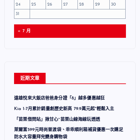
24
25
26
27
28
29
30
31
« 7 月
近期文章
遠雄悅來大飯店爸爸身分證「8」越多優惠越狂
Kia 1-7月累計銷量創歷史新高 79.9萬元起*輕鬆入主
「苗栗借問站」揪甘心~苗栗山線海線玩透透
萊爾富599元時尚普渡袋、乖乖順利箱補貨優惠一次購足
防水大容量拜完變身購物袋