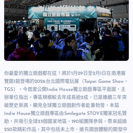
你最愛的獨立遊戲都在這！將於1月29日至2月1日在南港展
覽館1館登場的2026台北國際電玩展（Taipei Game Show，
TGS），今首度公開Indie House獨立遊戲專區平面圖，主
辦單位指出，專區規模較去年成長逾2成，已是連續三年突
破歷史新高，顯見全球獨立遊戲創作者能量勃發，本屆
Indie House獨立遊戲專區由Smilegate STOVE獨家冠名贊
助，共吸引全球23個國家地區、190組團隊參與，帶來超過
250款精彩作品，其中包括未上市、搶先開放體驗的開發中