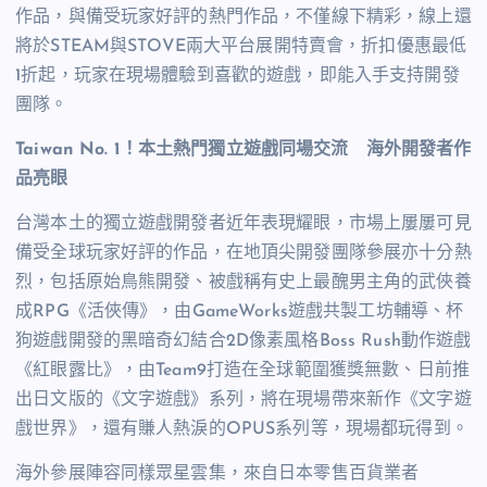
作品，與備受玩家好評的熱門作品，不僅線下精彩，線上還
將於STEAM與STOVE兩大平台展開特賣會，折扣優惠最低
1折起，玩家在現場體驗到喜歡的遊戲，即能入手支持開發
團隊。
Taiwan No. 1
！本土熱門獨立遊戲同場交流 海外開發者作
品亮眼
台灣本土的獨立遊戲開發者近年表現耀眼，市場上屢屢可見
備受全球玩家好評的作品，在地頂尖開發團隊參展亦十分熱
烈，包括原始鳥熊開發、被戲稱有史上最醜男主角的武俠養
成RPG《活俠傳》，由GameWorks遊戲共製工坊輔導、杯
狗遊戲開發的黑暗奇幻結合2D像素風格Boss Rush動作遊戲
《紅眼露比》，由Team9打造在全球範圍獲獎無數、日前推
出日文版的《文字遊戲》系列，將在現場帶來新作《文字遊
戲世界》，還有賺人熱淚的OPUS系列等，現場都玩得到。
海外參展陣容同樣眾星雲集，來自日本零售百貨業者