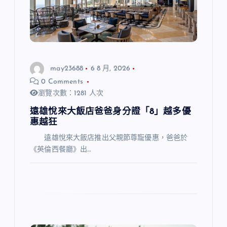
may23688
6 8 月, 2026
0 Comments
瀏覽次數：1281 人次
遠雄悅來大飯店爸爸身分證「8」越多優
惠越狂
遠雄悅來大飯店推出父親節尊寵優惠，爸爸於
《英倫西餐廳》出…