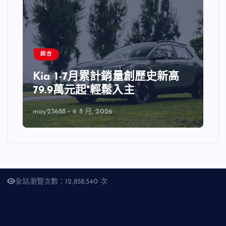
綜合
Kia 1-7月累計銷量創歷史新高
79.9萬元起*輕鬆入主
may23688
6 8 月, 2026
全站瀏覽次數：12,858,540 次