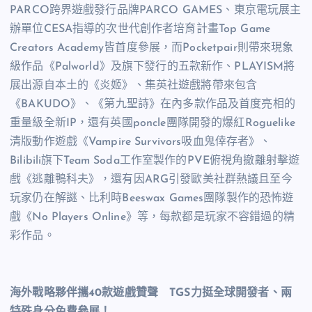
PARCO跨界遊戲發行品牌PARCO GAMES、東京電玩展主
辦單位CESA指導的次世代創作者培育計畫Top Game
Creators Academy皆首度參展，而Pocketpair則帶來現象
級作品《Palworld》及旗下發行的五款新作、PLAYISM將
展出源自本土的《炎姬》、集英社遊戲將帶來包含
《BAKUDO》、《第九聖詩》在內多款作品及首度亮相的
重量級全新IP，還有英國poncle團隊開發的爆紅Roguelike
清版動作遊戲《Vampire Survivors吸血鬼倖存者》、
Bilibili旗下Team Soda工作室製作的PVE俯視角撤離射擊遊
戲《逃離鴨科夫》，還有因ARG引發歐美社群熱議且至今
玩家仍在解謎、比利時Beeswax Games團隊製作的恐怖遊
戲《No Players Online》等，每款都是玩家不容錯過的精
彩作品。
海外戰略夥伴攜40款遊戲贊聲 TGS力挺全球開發者、兩
特殊身分免費參展！