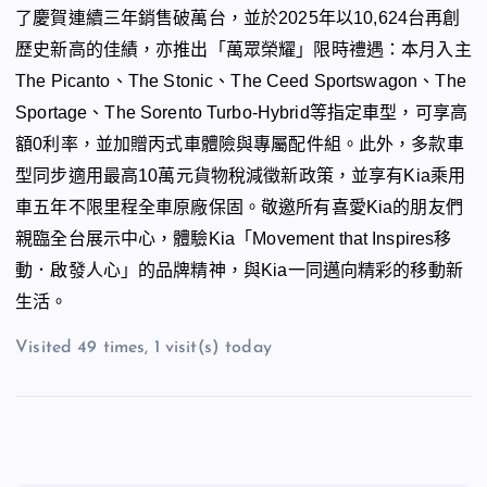
了慶賀連續三年銷售破萬台，並於
2025
年以
10,624
台再創
歷史新高的佳績，亦推出「萬眾榮耀」限時禮遇：本月入主
The Picanto
、
The Stonic
、
The Ceed Sportswagon
、
The
Sportage
、
The Sorento Turbo-Hybrid
等指定車型，可享高
額
0
利率，並加贈丙式車體險與專屬配件組。此外，多款車
型同步適用最高
10
萬元貨物稅減徵新政策，並享有
Kia
乘用
車五年不限里程全車原廠保固。敬邀所有喜愛
Kia
的朋友們
親臨全台展示中心，體驗
Kia
「
Movement that Inspires
移
動．啟發人心」的品牌精神，與
Kia
一同邁向精彩的移動新
生活。
Visited 49 times, 1 visit(s) today