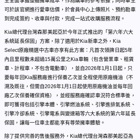
主全面掌握整體擁車成本，作為購車的參考依據；同時車主
可於該官網進行愛車估價，於會員中心上傳照片、預約勘車
到完成簽約、收車與付款，完成一站式收購服務流程。
Kia
總代理台灣森那美起亞於今年正式推出的「第六年六大
系統延長保固」方案，除了適用於
Kia
新車之外，
Kia
Select
原廠精選中古車亦享有此方案：凡首次領牌日起
5
年
內且里程數未超過
15
萬公里之
Kia
車輛（包含營業車、租賃
車、計程車，不包含電動車），並自
2026
年
1
月
1
日起，只
要每年回
Kia
服務廠進行保養乙次並全程使用原廠機油（不
溯及既往，但需自
2026
年
1
月
1
日起使用原廠機油並每年回
廠乙次保養確保資格），並經服務廠確認車況符合標準後，
即可獲得包括引擎本體、引擎燃油系統、引擎進排氣系統、
引擎冷卻系統、引擎電系與變速箱等六大系統的第六年延長
保固，讓每一位車主都能享有尊榮擁車體驗。
除了提供完善的售後服務外，
Kia
總代理台灣森那美起亞為