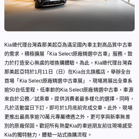
Kia
總代理台灣森那美起亞為滿足國內車主對高品質中古車
的需求，積極擴展「
Kia Select
原廠精選中古車」服務，致
力於打造安心無虞的增換購體驗。為此，
Kia
總代理台灣森
那美起亞特於
1
月
11
日（日）在
Kia
台北旗艦店，舉辦全台
首場「
Kia Select
原廠精選中古車展」，現場將展出全車系
逾
50
台低里程、低車齡的
Kia Select
原廠精選中古車，車源
來自於公務／試乘車，提供消費者最多樣化的選擇，同時，
凡於活動當日下訂，即可於
1
月底前完成交車。此外，現場
更推出最高享逾
70
萬元專屬禮遇之外，更可享與新車無差
別的原廠保固。歡迎所有熱愛
Kia
的車迷朋友前往現場感受
Kia
的獨特魅力，體驗一站式換購流程。