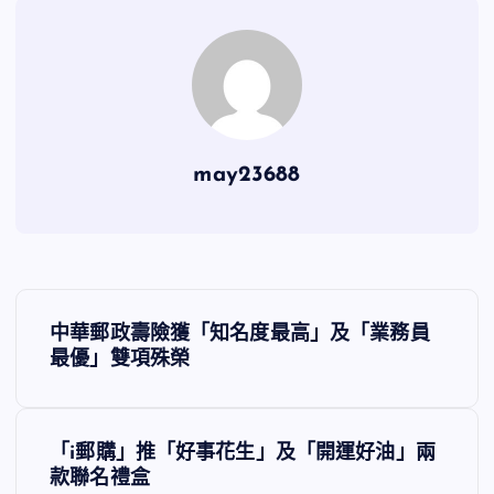
may23688
文
中華郵政壽險獲「知名度最高」及「業務員
章
最優」雙項殊榮
導
「i郵購」推「好事花生」及「開運好油」兩
覽
款聯名禮盒