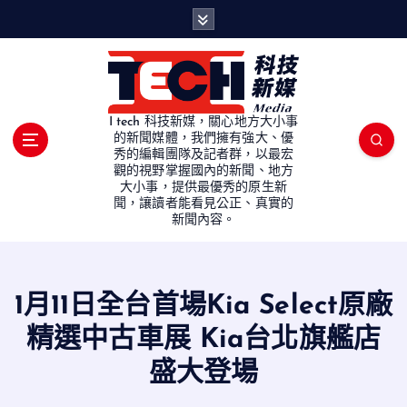
S
k
i
p
t
o
I tech 科技新媒，關心地方大小事
c
的新聞媒體，我們擁有強大、優
秀的編輯團隊及記者群，以最宏
o
觀的視野掌握國內的新聞、地方
n
大小事，提供最優秀的原生新
t
聞，讓讀者能看見公正、真實的
e
新聞內容。
n
t
1月11日全台首場Kia Select原廠
精選中古車展 Kia台北旗艦店
盛大登場