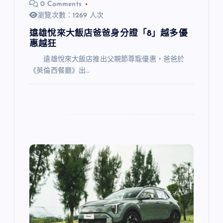
0 Comments
瀏覽次數：1269 人次
遠雄悅來大飯店爸爸身分證「8」越多優
惠越狂
遠雄悅來大飯店推出父親節尊寵優惠，爸爸於
《英倫西餐廳》出…