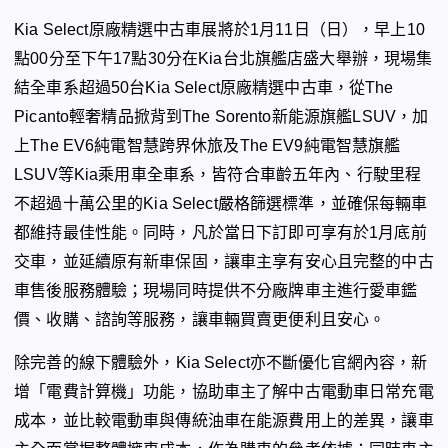
Kia Select
原廠精選中古車展將於
1
月
11
日（日），早上
10
點
00
分至下午
17
點
30
分在
Kia
台北旗艦店盛大舉辦，現場集
結全車系超過
50
台
Kia Select
原廠精選中古車，從
The
Picanto
輕奢精品掀背到
The Sorento
新能源旗艦
LSUV
，加
上
The EV6
純電智慧跨界休旅及
The EV9
純電智慧旗艦
LSUV
等
Kia
乘用車全車系，皆符合車齡五年內、行駛里程
不超過十萬公里的
Kia
Select
嚴格篩選標準，並確保每輛車
都維持最佳性能。同時，凡於當日下訂即可享有於
1
月底前
交車，並延續原有新車保固，讓車主享有安心且完整的中古
車售後服務體驗；現場同時提供不分廠牌車主進行愛車鑑
價、收購、諮詢等服務，讓車輛買賣更便利且安心。
除完善的線下體驗外，
Kia Select
亦不斷優化官網內容，新
增「電費計算機」功能，協助車主了解中古電動車日常充電
成本，並比較電動車與傳統油車在能源費用上的差異，讓車