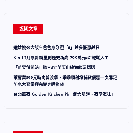
近期文章
遠雄悅來大飯店爸爸身分證「8」越多優惠越狂
Kia 1-7月累計銷量創歷史新高 79.9萬元起*輕鬆入主
「苗栗借問站」揪甘心~苗栗山線海線玩透透
萊爾富599元時尚普渡袋、乖乖順利箱補貨優惠一次購足
防水大容量拜完變身購物袋
台北萬豪 Garden Kitchen 推「鮪大航道・豪享海味」