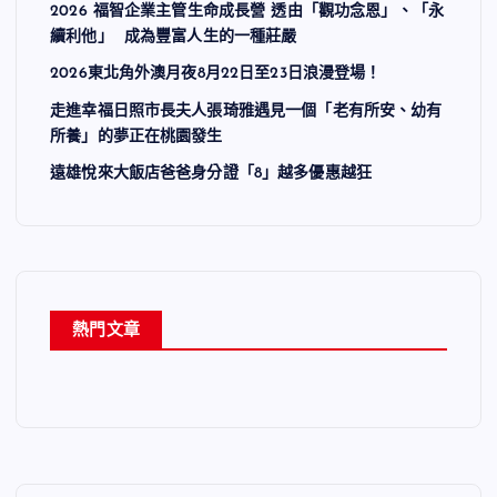
2026 福智企業主管生命成長營 透由「觀功念恩」、「永
續利他」 成為豐富人生的一種莊嚴
2026東北角外澳月夜8月22日至23日浪漫登場！
走進幸福日照市長夫人張琦雅遇見一個「老有所安、幼有
所養」的夢正在桃園發生
遠雄悅來大飯店爸爸身分證「8」越多優惠越狂
熱門文章