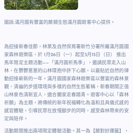
圖說:滿月圓有豐富的蕨類生態滿月圓遊客中心提供。
為迎接新春佳節，林業及自然保育署新竹分署所屬滿月圓國
家森林遊樂區，於
1
月
26
日（一）起至
3
月
15
日（日） 推出
馬年限定主題活動
——
「滿月圓祈馬季」，邀請民眾走入山
林，在鬱鬱蔥蔥的山林環抱中許下心願，以最貼近自然的律
動迎接嶄新的一年。滿月圓國家森林遊樂區以豐富的森林景
觀、清幽的步道環境與多樣的自然生態著稱，新春期間正值
山林景色清新宜人，適合闔家走春踏青。遊客中心以「森林
祈願」為主題，將傳統的新年祝福轉化為溫和且具儀式感的
感官體驗，引導民眾在放慢腳步的同時，感受森林帶來的安
定與陪伴。
活動期間推出兩項限定體驗活動。其一為【蕨對好運籤】，