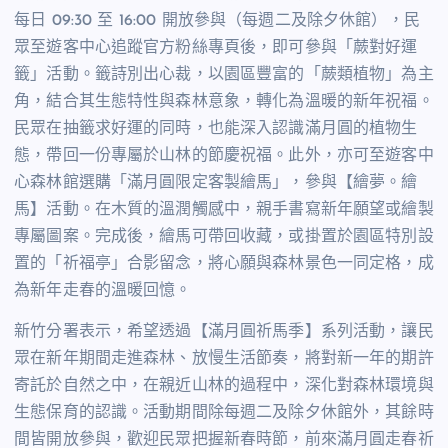
每日
09:30
至
16:00
開放參與（每週二及除夕休館），民
眾至遊客中心追蹤官方粉絲專頁後，即可參與「蕨對好運
籤」活動。籤詩別出心裁，以園區豐富的「蕨類植物」為主
角，結合其生態特性與森林意象，轉化為溫暖的新年祝福。
民眾在抽籤求好運的同時，也能深入認識滿月圓的植物生
態，帶回一份專屬於山林的節慶祝福。此外，亦可至遊客中
心森林館選購「滿月圓限定客製繪馬」，參與【繪夢。繪
馬】活動。在木質的溫潤觸感中，親手書寫新年願望或繪製
專屬圖案。完成後，繪馬可帶回收藏，或掛置於園區特別設
置的「祈福亭」合影留念，將心願與森林景色一同定格，成
為新年走春的溫暖回憶。
新竹分署表示，希望透過【滿月圓祈馬季】系列活動，讓民
眾在新年期間走進森林、放慢生活節奏，將對新一年的期許
寄託於自然之中，在親近山林的過程中，深化對森林環境與
生態保育的認識。活動期間除每週二及除夕休館外，其餘時
間皆開放參與，歡迎民眾把握新春時節，前來滿月圓走春祈