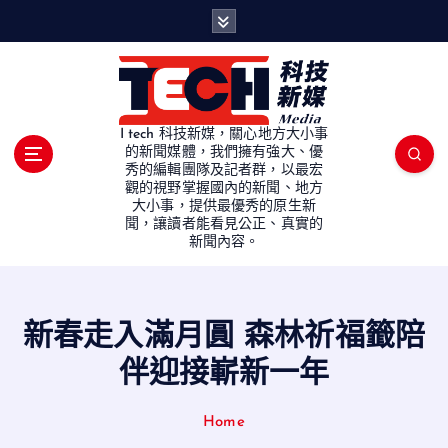
S
k
i
p
t
o
I tech 科技新媒，關心地方大小事
c
的新聞媒體，我們擁有強大、優
秀的編輯團隊及記者群，以最宏
o
觀的視野掌握國內的新聞、地方
n
大小事，提供最優秀的原生新
t
聞，讓讀者能看見公正、真實的
e
新聞內容。
n
t
新春走入滿月圓 森林祈福籤陪
伴迎接嶄新一年
Home