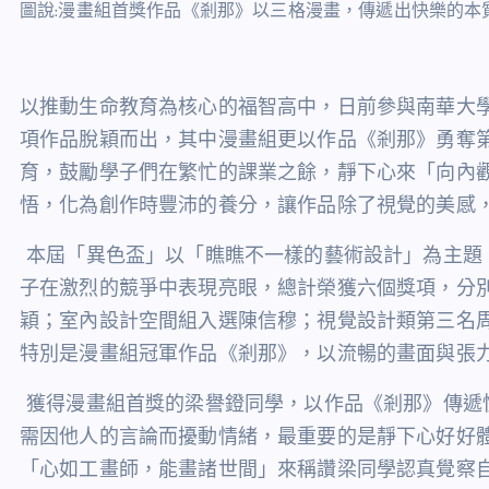
圖說:漫畫組首獎作品《剎那》以三格漫畫，傳遞出快樂的本
以推動生命教育為核心的福智高中，日前參與南華大
項作品脫穎而出，其中漫畫組更以作品《剎那》勇奪
育，鼓勵學子們在繁忙的課業之餘，靜下心來「向內
悟，化為創作時豐沛的養分，讓作品除了視覺的美感
本屆「異色盃」以「瞧瞧不一樣的藝術設計」為主題
子在激烈的競爭中表現亮眼，總計榮獲六個獎項，分
穎；室內設計空間組入選陳信穆；視覺設計類第三名
特別是漫畫組冠軍作品《剎那》，以流暢的畫面與張
獲得漫畫組首獎的梁譽鐙同學，以作品《剎那》傳遞
需因他人的言論而擾動情緒，最重要的是靜下心好好
「心如工畫師，能畫諸世間」來稱讚梁同學認真覺察