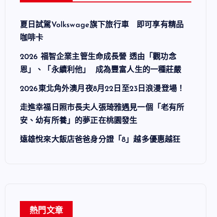
夏日試駕Volkswage旗下旅行車 即可享有精品
咖啡卡
2026 福智企業主管生命成長營 透由「觀功念
恩」、「永續利他」 成為豐富人生的一種莊嚴
2026東北角外澳月夜8月22日至23日浪漫登場！
走進幸福日照市長夫人張琦雅遇見一個「老有所
安、幼有所養」的夢正在桃園發生
遠雄悅來大飯店爸爸身分證「8」越多優惠越狂
熱門文章