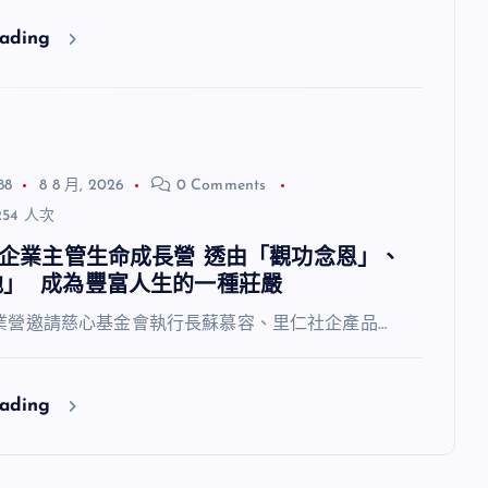
eading
88
8 8 月, 2026
0 Comments
54 人次
福智企業主管生命成長營 透由「觀功念恩」、
他」 成為豐富人生的一種莊嚴
6企業營邀請慈心基金會執行長蘇慕容、里仁社企產品…
eading