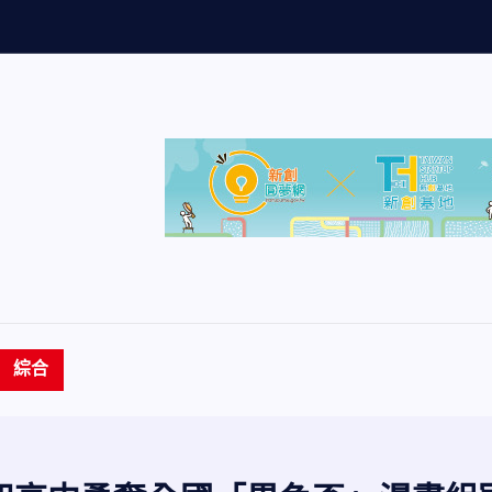
管
生
命
成
長
營
綜合