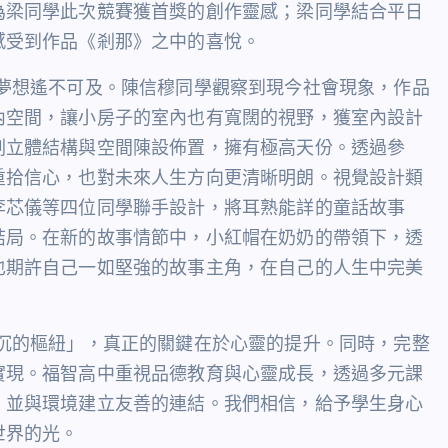
為梁同學此次競賽獲首獎的創作靈感；梁同學結合平日
感受到作品《剎那》之中的喜悅。
夢想遙不可及。陳信穆同學觀察到現今社會現象，作品
內空間，讓小房子的室內也有寬闊的視野，獲室內設計
劃立體結構與空間陳設佈置，擁有極高天份。透過參
重拾信心，也對未來人生方向更清晰明朗。
視覺設計類
李芯儀等四位同學聯手設計，將耳熟能詳的童話故事
結局。在新的故事情節中，小紅帽在奶奶的帶領下，透
也期許自己一如堅強的故事主角，在自己的人生中完美
沉的樞紐」，真正的關鍵在於心靈的提升。同時，完整
實現。福智高中重視品德教育與心靈成長，透過多元課
，並與環境建立友善的連結。我們相信，給予學生身心
世界的光。