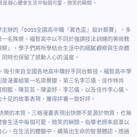
。
質是靜心體會生活中每個可愛、微笑的瞬間
學主辦的「
2025
全國高中職『異色盃』設計競賽」，多
第一名殊榮。福智高中以不同於強調技法訓練的美術教
觀察」，學子們將所學結合生活中的細膩觀察與生命體
，同時也保留了感動人心的溫度。
，吸引來自全國各地高中職好手同台競技。福智高中學
別是漫畫組第一名梁譽鐙、第三名李芯儀、佳作林尚
周栩甄、陳芸芸、陳姿妤、李芯儀，以及佳作李心儀。
力十足的故事表現，獲得評審一致好評。
快樂的本質。三格漫畫表現出快樂不是源於物質，也無
體會生活中每個可愛、微笑的瞬間。指導老師朱庭葦以
自心，在生活的體驗中，構築出生命的智慧體認。透過