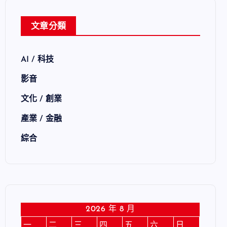
文章分類
AI / 科技
影音
文化 / 創業
產業 / 金融
綜合
2026 年 8 月
一
二
三
四
五
六
日