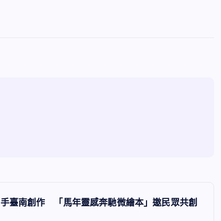
攜手臺南創作 「馬年靈感奔馳微繪本」邀民眾共創