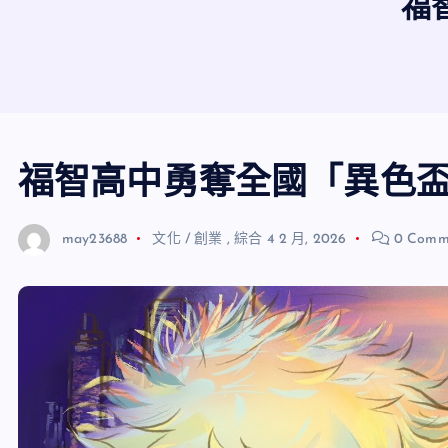
福
福智高中勇奪全國「異色
may23688
文化 / 創業
,
綜合
4 2 月, 2026
0 Comm