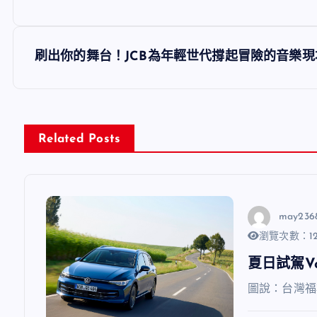
章
導
刷出你的舞台！JCB為年輕世代撐起冒險的音樂現
覽
Related Posts
may236
瀏覽次數：12
夏日試駕V
圖說：台灣福