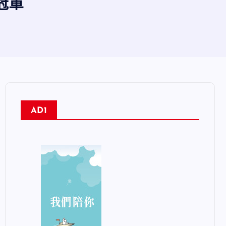
冠軍
AD1