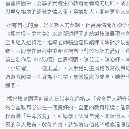
福智校園中，為學子實踐生命教育而養育的馬匹，成
與馬兒相處的溫馨之情入畫，至誠動人，期望更多人
擁有自己的房子是多數人的夢想，但高房價問題卻令
《樓中樓，夢中夢》以建築透視圖的繪製技法展現室
空間組入選肯定。指導老師賴盈達稱讚陳同學對於規
賽，陳同學在過程中重新省視自心對於設計的愛好，
第三名作品《小狼帽》由周栩甄、陳芸芸、陳姿妤、
「小紅帽」、「糖果屋」，以手繪動畫風格改寫故事
過遊戲闖關，化身為小狼帽，象徵蛻變與成長，她們
通關。
福智教育園區創辦人日常老和尚楷定「教育是人類升
的心靈教育必須在一個良好的、全面的教育環境才能
程實踐「生命教育」，引導學子認識自我、關懷他人
靈的全人教育，啟發善念，就能讓每個孩子成為溫暖