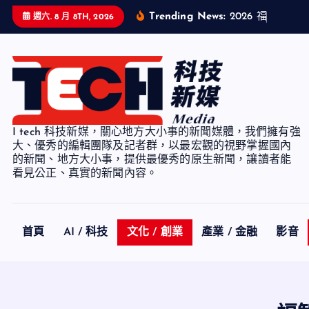
S
Trending News:
2
0
2
6
福
智
企
業
主
週六. 8 月 8TH, 2026
k
i
p
t
o
c
I tech 科技新媒，關心地方大小事的新聞媒體，我們擁有強
o
大、優秀的編輯團隊及記者群，以最宏觀的視野掌握國內
n
的新聞、地方大小事，提供最優秀的原生新聞，讓讀者能
看見公正、真實的新聞內容。
t
e
n
t
首頁
AI / 科技
文化 / 創業
產業 / 金融
影音