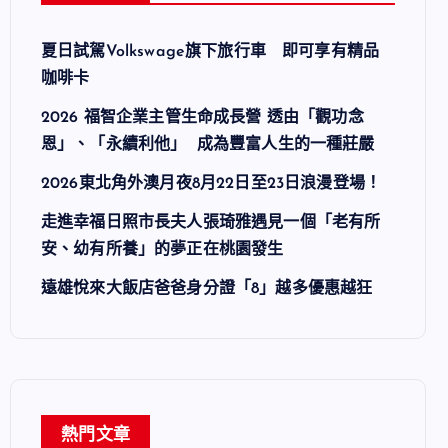
夏日試駕Volkswage旗下旅行車 即可享有精品
咖啡卡
2026 福智企業主管生命成長營 透由「觀功念
恩」、「永續利他」 成為豐富人生的一種莊嚴
2026東北角外澳月夜8月22日至23日浪漫登場！
走進幸福日照市長夫人張琦雅遇見一個「老有所
安、幼有所養」的夢正在桃園發生
遠雄悅來大飯店爸爸身分證「8」越多優惠越狂
熱門文章