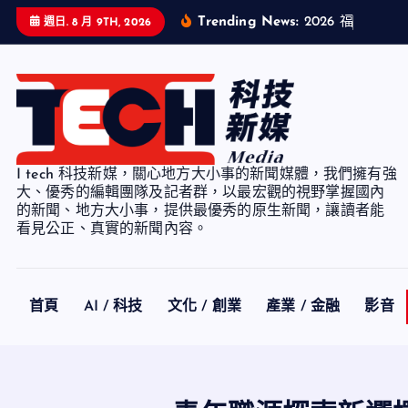
S
Trending News:
2
0
2
6
福
智
企
業
週日. 8 月 9TH, 2026
k
i
p
t
o
c
I tech 科技新媒，關心地方大小事的新聞媒體，我們擁有強
o
大、優秀的編輯團隊及記者群，以最宏觀的視野掌握國內
n
的新聞、地方大小事，提供最優秀的原生新聞，讓讀者能
看見公正、真實的新聞內容。
t
e
n
t
首頁
AI / 科技
文化 / 創業
產業 / 金融
影音