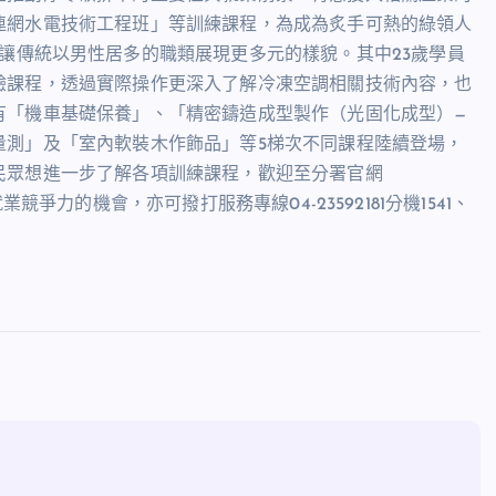
連網水電技術工程班」等訓練課程，為成為炙手可熱的綠領人
讓傳統以男性居多的職類展現更多元的樣貌。其中
23
歲學員
驗課程，透過實際操作更深入了解冷凍空調相關技術內容，也
有「機車基礎保養」、「精密鑄造成型製作（光固化成型）
—
量測」及「室內軟裝木作飾品」等
5
梯次不同課程陸續登場，
民眾想進一步了解各項訓練課程，歡迎至分署官網
就業競爭力的機會，亦可撥打服務專線
04-23592181
分機
1541
、