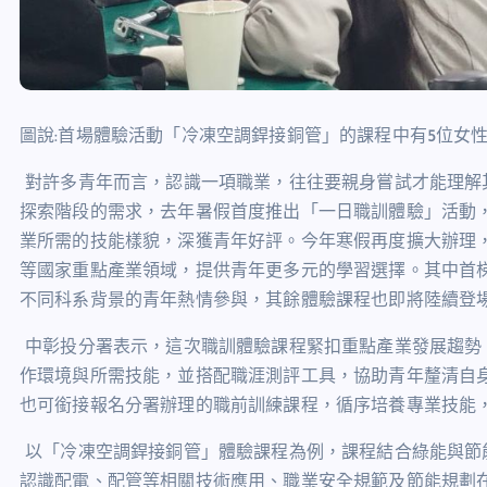
圖說:首場體驗活動「冷凍空調銲接銅管」的課程中有
5
位女
對許多青年而言，認識一項職業，往往要親身嘗試才能理解
探索階段的需求，去年暑假首度推出「一日職訓體驗」活動
業所需的技能樣貌，深獲青年好評。今年寒假再度擴大辦理
等國家重點產業領域，提供青年更多元的學習選擇。其中首
不同科系背景的青年熱情參與，其餘體驗課程也即將陸續登
中彰投分署表示，這次職訓體驗課程緊扣重點產業發展趨勢
作環境與所需技能，並搭配職涯測評工具，協助青年釐清自
也可銜接報名分署辦理的職前訓練課程，循序培養專業技能
以「冷凍空調銲接銅管」體驗課程為例，課程結合綠能與節
認識配電、配管等相關技術應用、職業安全規範及節能規劃