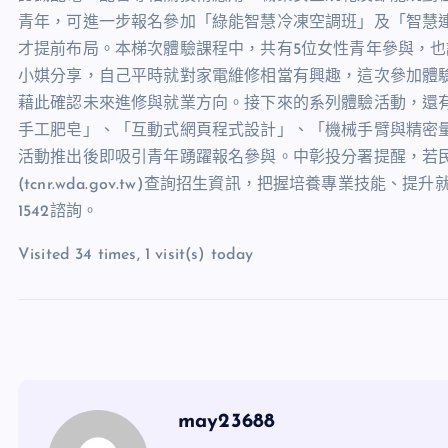
青年，可進一步報名參加「綠能智慧冷凍空調班」及「智慧
才提前布局。本梯次體驗課程中，共有
5
位女性青年參與，也
小娸分享，自己平時就對家電維修相當有興趣，這次參加體
藉此確認未來進修與就業方向。接下來的系列體驗活動，還
手工肥皂」、「互動式網頁程式設計」、「機械手臂與精密
活動推出後即吸引青年踴躍報名參與。中彰投分署提醒，若
(tcnr.wda.gov.tw)
查詢招生資訊，把握培養專業技能、提升
1542
諮詢。
Visited 34 times, 1 visit(s) today
may23688