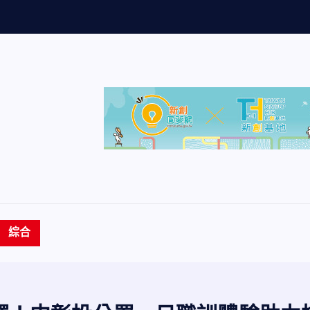
主
管
生
命
成
長
綜合