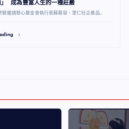
他」 成為豐富人生的一種莊嚴
6企業營邀請慈心基金會執行長蘇慕容、里仁社企產品…
eading