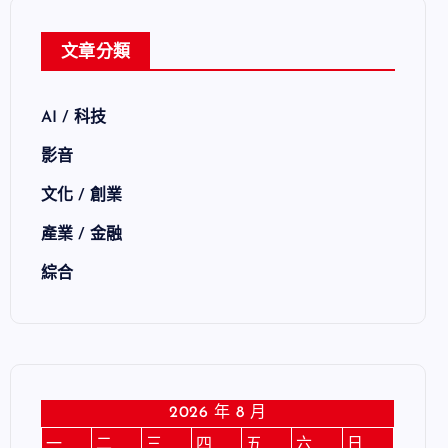
文章分類
AI / 科技
影音
文化 / 創業
產業 / 金融
綜合
2026 年 8 月
一
二
三
四
五
六
日