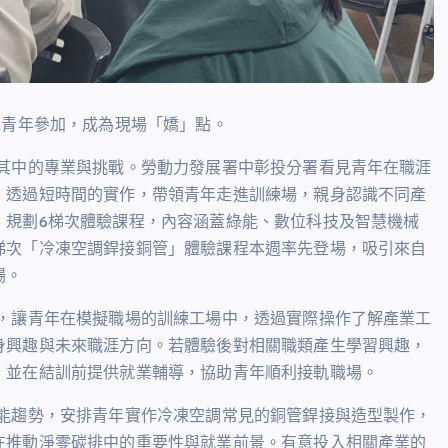
性青年參加，成為現場「嬌」點。
其中的專業與挑戰。勞動力發展署中彰投分署看見青年在職涯
，透過短時間的實作，帶領青年走進訓練場，親身認識不同產
，規劃
6
梯次體驗課程，內容涵蓋綠能、數位科技及智慧機械
梯次「冷凍空調銲接銅管」體驗課程本週率先登場，吸引來自
場。
，讓青年在模擬職場的訓練工場中，透過實際操作了解產業工
身興趣與未來職涯方向。若體驗後對相關職類產生學習興趣，
，並在結訓前提供就業輔導，協助青年順利接軌職場。
能趨勢，安排青年實作冷凍空調常見的銅管銲接與造型製作，
在推動淨零碳排中的重要性與就業前景。有意投入相關產業的