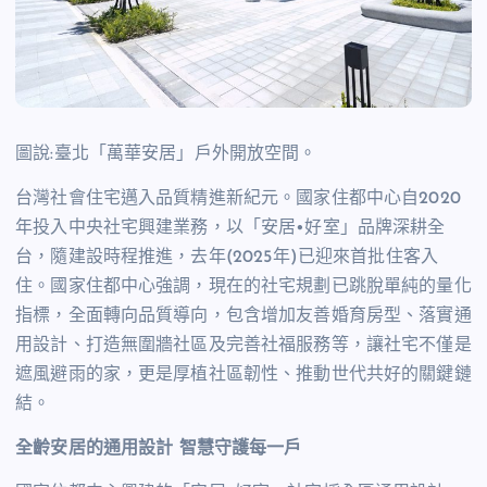
圖說:臺北「萬華安居」戶外開放空間。
台灣社會住宅邁入品質精進新紀元。國家住都中心自
2020
年投入中央社宅興建業務，以「安居•好室」品牌深耕全
台，隨建設時程推進，去年
(2025
年
)
已迎來首批住客入
住。國家住都中心強調，現在的社宅規劃已跳脫單純的量化
指標，全面轉向品質導向，包含增加友善婚育房型、落實通
用設計、打造無圍牆社區及完善社福服務等，讓社宅不僅是
遮風避雨的家，更是厚植社區韌性、推動世代共好的關鍵鏈
結。
全齡安居的通用設計
智慧守護每一戶