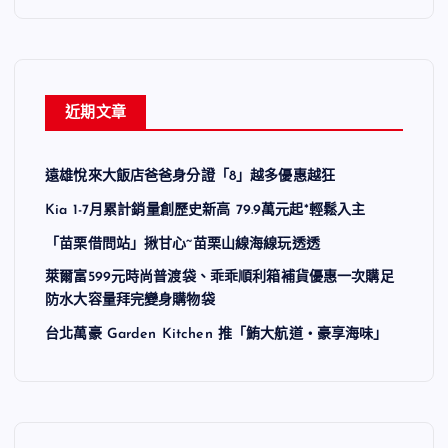
近期文章
遠雄悅來大飯店爸爸身分證「8」越多優惠越狂
Kia 1-7月累計銷量創歷史新高 79.9萬元起*輕鬆入主
「苗栗借問站」揪甘心~苗栗山線海線玩透透
萊爾富599元時尚普渡袋、乖乖順利箱補貨優惠一次購足
防水大容量拜完變身購物袋
台北萬豪 Garden Kitchen 推「鮪大航道・豪享海味」