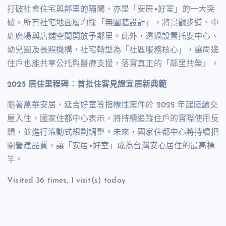
打破社會住宅與鄰里的隔閡，亦是「安居•好室」的一大突
破。所有社宅地面層均採「無圍牆設計」，將景觀步道、中
庭廣場與店鋪空間開放予鄰里。此外，透過設置托嬰中心、
幼兒園及長照機構，社宅轉型為「社區服務核心」，讓周邊
住戶也能共享公托與醫療支援，落實真正的「鄰里共榮」。
2025
居住里程碑：首批住客見證宜居新典範
隨著萬華安居、延吉好室等指標性案件於
2025
年起陸續交
屋入住，國家住都中心表示，將持續追蹤住戶的實際使用反
饋，並進行滾動式規劃調整。未來，國家住都中心將持續把
關營建品質，讓「安居
•
好室」成為台灣安心居住的最高標
竿。
Visited 36 times, 1 visit(s) today