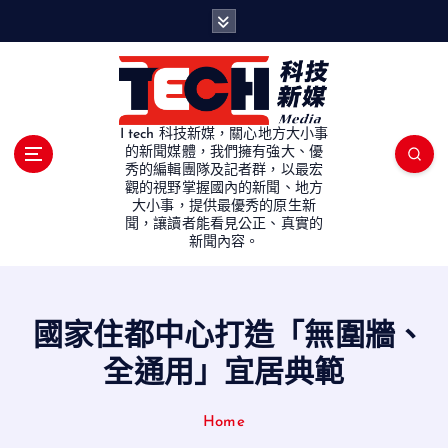
S
k
i
p
t
o
I tech 科技新媒，關心地方大小事
c
的新聞媒體，我們擁有強大、優
秀的編輯團隊及記者群，以最宏
o
觀的視野掌握國內的新聞、地方
n
大小事，提供最優秀的原生新
t
聞，讓讀者能看見公正、真實的
e
新聞內容。
n
t
國家住都中心打造「無圍牆、
全通用」宜居典範
Home