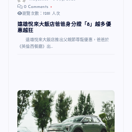
0 Comments
瀏覽次數：1281 人次
遠雄悅來大飯店爸爸身分證「8」越多優
惠越狂
遠雄悅來大飯店推出父親節尊寵優惠，爸爸於
《英倫西餐廳》出…