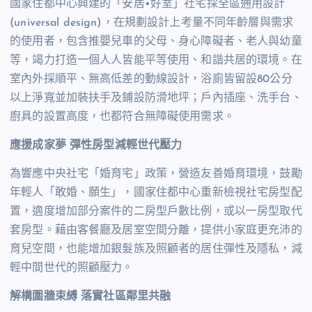
國家住都中心興建的「安居•好室」社宅採全區通用設計
(universal design)
，在規劃設計上考量不同年齡層與需求
的使用者，包含推嬰兒車的父母、身心障礙者、老人與幼童
等，竭力打造一個人人皆能平等使用、和諧共居的環境。在
室內外採順平、無高低差的動線設計，浴廁皆留設
80
公分
以上淨寬並加裝扶手及鋪設防滑地坪；戶內插座、洗手台、
廚具的設置高度，也都符合無障礙使用需求。
應援成家夢
彈性房型減輕世代壓力
為響應中央社宅「婚育宅」政策，營造友善婚育環境，鼓勵
年輕人「敢婚、願生」，國家住都中心重新檢視社宅房型配
置，適度增加部分案件的二房型戶數比例，或以一房型取代
套房型。藉由客餐廳及居室空間分離，提供小家庭更充沛的
育兒空間，也能增加銀髮族及照顧者的居住彈性及隱私，減
輕中間世代的照顧壓力。
解構圍牆束縛
落實社區鄰里共融